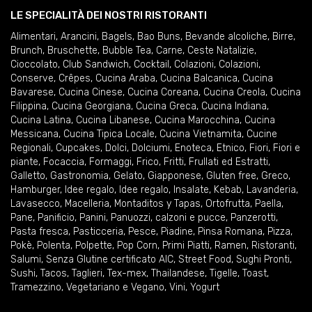
LE SPECIALITÀ DEI NOSTRI RISTORANTI
Alimentari
,
Arancini
,
Bagels
,
Bao Buns
,
Bevande alcoliche
,
Birre
,
Brunch
,
Bruschette
,
Bubble Tea
,
Carne
,
Ceste Natalizie
,
Cioccolato
,
Club Sandwich
,
Cocktail
,
Colazioni
,
Colazioni
,
Conserve
,
Crêpes
,
Cucina Araba
,
Cucina Balcanica
,
Cucina
Bavarese
,
Cucina Cinese
,
Cucina Coreana
,
Cucina Creola
,
Cucina
Filippina
,
Cucina Georgiana
,
Cucina Greca
,
Cucina Indiana
,
Cucina Latina
,
Cucina Libanese
,
Cucina Marocchina
,
Cucina
Messicana
,
Cucina Tipica Locale
,
Cucina Vietnamita
,
Cucine
Regionali
,
Cupcakes
,
Dolci
,
Dolciumi
,
Enoteca
,
Etnico
,
Fiori
,
Fiori e
piante
,
Focaccia
,
Formaggi
,
Frico
,
Fritti
,
Frullati ed Estratti
,
Galletto
,
Gastronomia
,
Gelato
,
Giapponese
,
Gluten free
,
Greco
,
Hamburger
,
Idee regalo
,
Idee regalo
,
Insalate
,
Kebab
,
Lavanderia
,
Lavasecco
,
Macelleria
,
Montaditos y Tapas
,
Ortofrutta
,
Paella
,
Pane
,
Panificio
,
Panini
,
Panuozzi, calzoni e pucce
,
Panzerotti
,
Pasta fresca
,
Pasticceria
,
Pesce
,
Piadine
,
Pinsa Romana
,
Pizza
,
Pokè
,
Polenta
,
Polpette
,
Pop Corn
,
Primi Piatti
,
Ramen
,
Ristoranti
,
Salumi
,
Senza Glutine certificato AIC
,
Street Food
,
Sughi Pronti
,
Sushi
,
Tacos
,
Taglieri
,
Tex-mex
,
Thailandese
,
Tigelle
,
Toast
,
Tramezzino
,
Vegetariano e Vegano
,
Vini
,
Yogurt