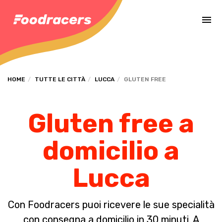
Completa il pagamento dell'ordine in [missing %{deadline} value].
HOME
TUTTE LE CITTÀ
LUCCA
GLUTEN FREE
Gluten free a
domicilio a
Lucca
Con Foodracers puoi ricevere le sue specialità
con consegna a domicilio in 30 minuti. A