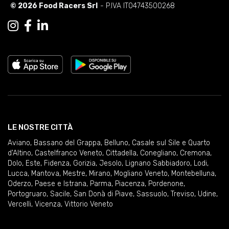
© 2026 Food Racers Srl
- P.IVA IT04743500268
LE NOSTRE CITTÀ
Aviano
,
Bassano del Grappa
,
Belluno
,
Casale sul Sile e Quarto
d'Altino
,
Castelfranco Veneto
,
Cittadella
,
Conegliano
,
Cremona
,
Dolo
,
Este
,
Fidenza
,
Gorizia
,
Jesolo
,
Lignano Sabbiadoro
,
Lodi
,
Lucca
,
Mantova
,
Mestre
,
Mirano
,
Mogliano Veneto
,
Montebelluna
,
Oderzo
,
Paese e Istrana
,
Parma
,
Piacenza
,
Pordenone
,
Portogruaro
,
Sacile
,
San Donà di Piave
,
Sassuolo
,
Treviso
,
Udine
,
Vercelli
,
Vicenza
,
Vittorio Veneto