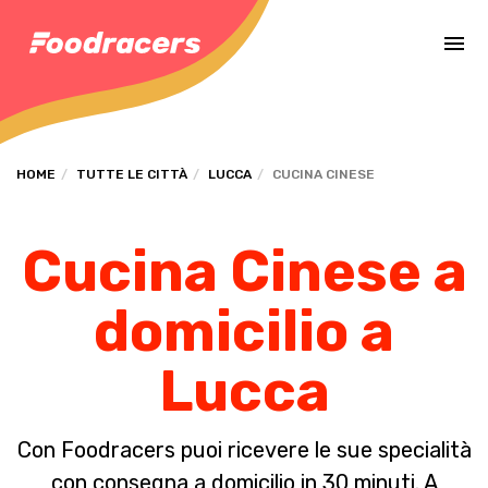
Completa il pagamento dell'ordine in [missing %{deadline} value].
HOME
TUTTE LE CITTÀ
LUCCA
CUCINA CINESE
Cucina Cinese a
domicilio a
Lucca
Con Foodracers puoi ricevere le sue specialità
con consegna a domicilio in 30 minuti. A