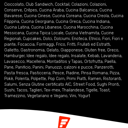
Cioccolato
,
Club Sandwich
,
Cocktail
,
Colazioni
,
Colazioni
,
Conserve
,
Crêpes
,
Cucina Araba
,
Cucina Balcanica
,
Cucina
Bavarese
,
Cucina Cinese
,
Cucina Coreana
,
Cucina Creola
,
Cucina
Filippina
,
Cucina Georgiana
,
Cucina Greca
,
Cucina Indiana
,
Cucina Latina
,
Cucina Libanese
,
Cucina Marocchina
,
Cucina
Messicana
,
Cucina Tipica Locale
,
Cucina Vietnamita
,
Cucine
Regionali
,
Cupcakes
,
Dolci
,
Dolciumi
,
Enoteca
,
Etnico
,
Fiori
,
Fiori e
piante
,
Focaccia
,
Formaggi
,
Frico
,
Fritti
,
Frullati ed Estratti
,
Galletto
,
Gastronomia
,
Gelato
,
Giapponese
,
Gluten free
,
Greco
,
Hamburger
,
Idee regalo
,
Idee regalo
,
Insalate
,
Kebab
,
Lavanderia
,
Lavasecco
,
Macelleria
,
Montaditos y Tapas
,
Ortofrutta
,
Paella
,
Pane
,
Panificio
,
Panini
,
Panuozzi, calzoni e pucce
,
Panzerotti
,
Pasta fresca
,
Pasticceria
,
Pesce
,
Piadine
,
Pinsa Romana
,
Pizza
,
Pokè
,
Polenta
,
Polpette
,
Pop Corn
,
Primi Piatti
,
Ramen
,
Ristoranti
,
Salumi
,
Senza Glutine certificato AIC
,
Street Food
,
Sughi Pronti
,
Sushi
,
Tacos
,
Taglieri
,
Tex-mex
,
Thailandese
,
Tigelle
,
Toast
,
Tramezzino
,
Vegetariano e Vegano
,
Vini
,
Yogurt