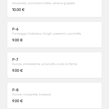
Mozzarella, pomodori a fette, verdure grigliate
10.00 €
P-6
Formaggio Dobbiaco, funghi, peperoni, porchetta
9.00 €
P-7
Rucola, philadelphia, prosciutto crudo di Parma
9.00 €
P-8
Rucola, mozzarella, bresaola
9.00 €