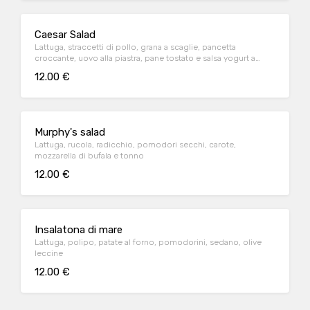
Caesar Salad
Lattuga, straccetti di pollo, grana a scaglie, pancetta
croccante, uovo alla piastra, pane tostato e salsa yogurt a
parte
12.00 €
Murphy's salad
Lattuga, rucola, radicchio, pomodori secchi, carote,
mozzarella di bufala e tonno
12.00 €
Insalatona di mare
Lattuga, polipo, patate al forno, pomodorini, sedano, olive
leccine
12.00 €