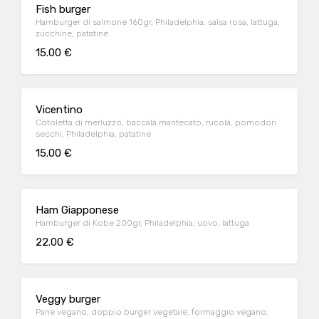
Fish burger
Hamburger di salmone 160gr, Philadelphia, salsa rosa, lattuga,
zucchine, patatine
15.00 €
Vicentino
Cotoletta di merluzzo, baccalà mantecato, rucola, pomodori
secchi, Philadelphia, patatine
15.00 €
Ham Giapponese
Hamburger di Kobe 200gr, Philadelphia, uovo, lattuga
22.00 €
Veggy burger
Pane vegano, doppio burger vegetale, formaggio vegano,