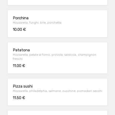
Porchina
Mozzarella, funghi, brie, porchetta
10.00 €
Patatona
Mozzarella, patate al forno, provola, salsiccia, champignon
freschi
11.00 €
Pizza sushi
Mozzarella, philadelphia, salmone, zucchine, pomodori secchi
11.50 €