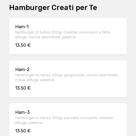
Hamburger Creati per Te
Ham-1
Hamburger di bufalo 200gr, cheddar, pomodoro a fette,
lattuga, cipolla caramellata, patatine
13.50 €
Ham-2
Hamburger di manzo 200gr, gorgonzola, cipolla caramellata,
n'duja, lattuga, patatine
13.50 €
Ham-3
Hamburger di manzo 200gr, pancetta croccante, cheddar,
lattuga, patatine
13.50 €