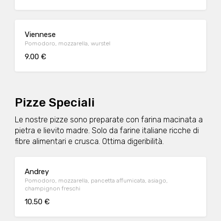
Viennese
Pomodoro, mozzarella, wurstel
9.00 €
Pizze Speciali
Le nostre pizze sono preparate con farina macinata a
pietra e lievito madre. Solo da farine italiane ricche di
fibre alimentari e crusca. Ottima digeribilità.
Andrey
Pomodoro, mozzarella, pancetta affumicata, asiago,
champignon freschi
10.50 €