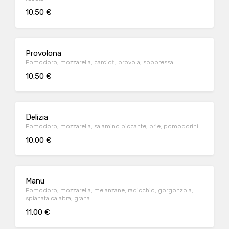
10.50 €
Provolona
Pomodoro, mozzarella, carciofi, provola, soppressa
10.50 €
Delizia
Pomodoro, mozzarella, salamino piccante, brie, pomodorini
10.00 €
Manu
Pomodoro, mozzarella, melanzane, radicchio, gorgonzola,
spianata calabra, grana
11.00 €