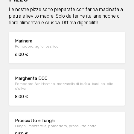
Le nostre pizze sono preparate con farina macinata a
pietra e lievito madre. Solo da farine italiane ricche di
fibre alimentari e crusca. Ottima digeribilità.
Marinara
Pomodoro, aglio, basilico
6.00 €
Margherita DOC
Pomodoro San Marzano, mozzarella di bufala, basilico, olio
d'oliva
8.00 €
Prosciutto e funghi
Funghi, mozzarella, pomodoro, prosciutto cotto