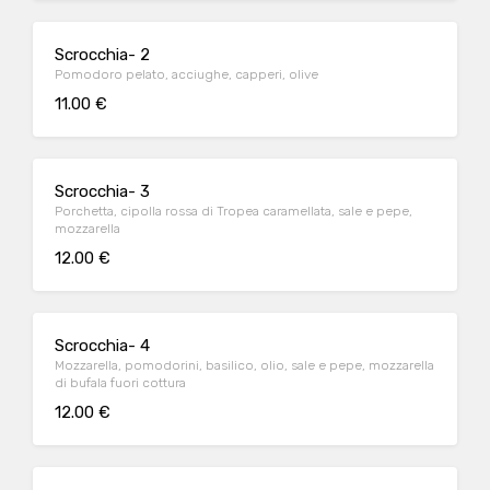
Scrocchia- 2
Pomodoro pelato, acciughe, capperi, olive
11.00 €
Scrocchia- 3
Porchetta, cipolla rossa di Tropea caramellata, sale e pepe,
mozzarella
12.00 €
Scrocchia- 4
Mozzarella, pomodorini, basilico, olio, sale e pepe, mozzarella
di bufala fuori cottura
12.00 €