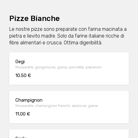
Pizze Bianche
Le nostre pizze sono preparate con farina macinata a
pietra e lievito madre. Solo da farine italiane ricche di
fibre alimentari e crusca. Ottima digeribilità.
Gegi
Mozzarella, gorgonzola, grana, pancetta, peperoni
10.50 €
Champignon
Mozzarella, champignon freschi, salsiccia, grana
11.00 €