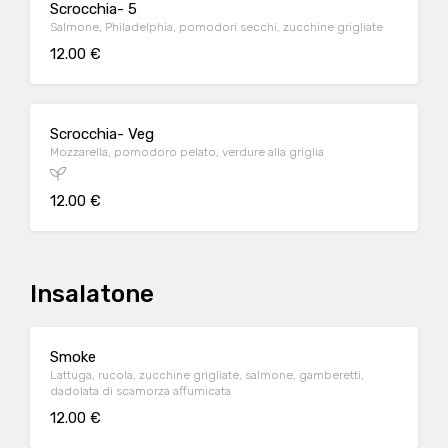
Scrocchia- 5
Salmone, Philadelphia, pomodori secchi, zucchine grigliate
12.00 €
Scrocchia- Veg
Mozzarella, pomodoro pelato, verdure alla griglia
12.00 €
Insalatone
Smoke
Lattuga, rucola, zucchine grigliate, salmone, gamberetti,
dadolata di scamorza affumicata
12.00 €