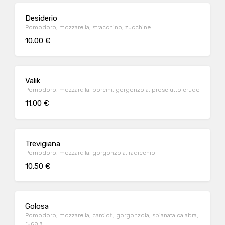
Desiderio
Pomodoro, mozzarella, stracchino, zucchine
10.00 €
Valik
Pomodoro, mozzarella, porcini, gorgonzola, prosciutto crudo
11.00 €
Trevigiana
Pomodoro, mozzarella, gorgonzola, radicchio
10.50 €
Golosa
Pomodoro, mozzarella, carciofi, gorgonzola, spianata calabra,
rucola