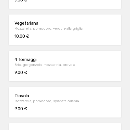
9.50 €
Vegetariana
Mozzarella, pomodoro, verdure alla griglia
10.00 €
4 formaggi
Brie, gorgonzola, mozzarella, provola
9.00 €
Diavola
Mozzarella, pomodoro, spianata calabra
9.00 €