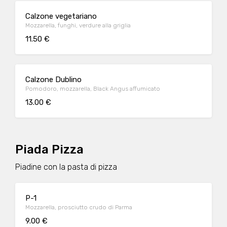
Calzone vegetariano
Mozzarella, funghi, verdure alla griglia
11.50 €
Calzone Dublino
Pomodoro, mozzarella, Black Angus affumicato
13.00 €
Piada Pizza
Piadine con la pasta di pizza
P-1
Mozzarella, prosciutto crudo di Parma
9.00 €