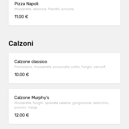
Pizza Napoli
Mozzarella, salsiccia, friarielli, provola
11.00 €
Calzoni
Calzone classico
Pomodoro, mozzarella, prosciutto cotto, funghi, carciofi
10.00 €
Calzone Murphy's
Mozzarella, funghi, spianata calabra, gorgonzola, radicchio,
porcini, 'nduja
12.00 €