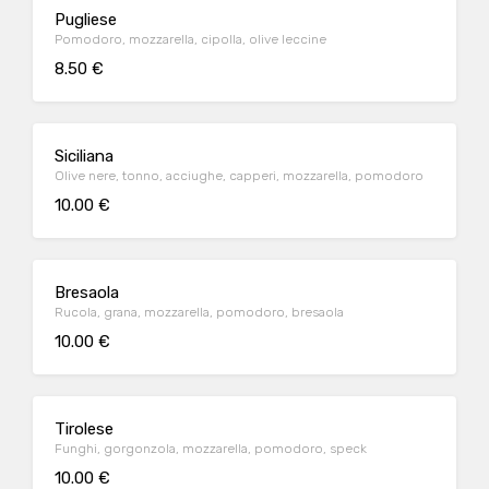
Pugliese
Pomodoro, mozzarella, cipolla, olive leccine
8.50 €
Siciliana
Olive nere, tonno, acciughe, capperi, mozzarella, pomodoro
10.00 €
Bresaola
Rucola, grana, mozzarella, pomodoro, bresaola
10.00 €
Tirolese
Funghi, gorgonzola, mozzarella, pomodoro, speck
10.00 €