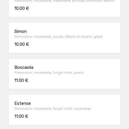
Pomodoro, mozzarella, melanzane, provola, pomodori secchi
10.00 €
Simon
Pomodoro, mozzarella, rucola, sfilacci di cavallo, grana
10.00 €
Boscaiola
Pomodoro, mozzarella, funghi misti, speck
11.00 €
Estense
Pomodoro, mozzarella, funghi misti, soppressa
11.00 €