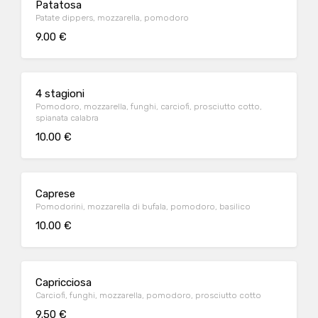
Patatosa
Patate dippers, mozzarella, pomodoro
9.00 €
4 stagioni
Pomodoro, mozzarella, funghi, carciofi, prosciutto cotto,
spianata calabra
10.00 €
Caprese
Pomodorini, mozzarella di bufala, pomodoro, basilico
10.00 €
Capricciosa
Carciofi, funghi, mozzarella, pomodoro, prosciutto cotto
9.50 €