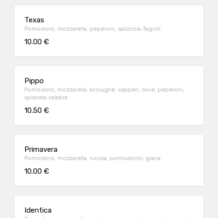
Texas
Pomodoro, mozzarella, peperoni, salsiccia, fagioli
10.00 €
Pippo
Pomodoro, mozzarella, acciughe, capperi, olive, peperoni,
spianata calabra
10.50 €
Primavera
Pomodoro, mozzarella, rucola, pomodorini, grana
10.00 €
Identica