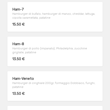
Ham-7
Hamburger di bufalo, hamburger di manzo, cheddar, lattuga,
cipolla caramellata, patatine
15.50 €
Ham-8
Hamburger di pollo (impanato), Philadelphia, zucchine
grigliate, patatine
13.50 €
Ham-Veneto
Hamburger di cinghiale 200gr, formaggio Dobbiaco, funghi,
patatine
13.50 €