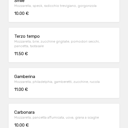
Smile
Mozzarella, speck, radicchio trevigiano, gorgonzola
10.00 €
Terzo tempo
Mozzarella, brie, zucchine grigliate, pomodori secchi,
pancetta, tastasale
11.50 €
Gamberina
Mozzarella, philadelphia, gamberetti, zucchine, rucola
11.00 €
Carbonara
Mozzarella, pancetta affumicata, uova, grana a scaglie
10.00 €