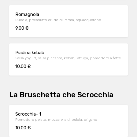
Romagnola
Rucola, prosciutto crudo di Parma, squacquerone
9.00 €
Piadina kebab
Salsa yogurt, salsa piccante, kebab, lattuga, pomodoro a fette
10.00 €
La Bruschetta che Scrocchia
Scrocchia- 1
Pomodoro pelato, mozzarella di bufala, origano
10.00 €