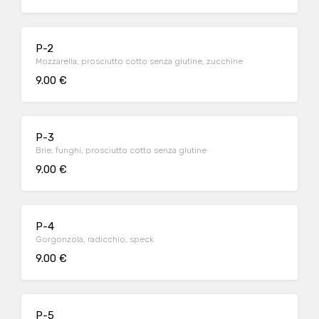
P-2
Mozzarella, prosciutto cotto senza glutine, zucchine
9.00 €
P-3
Brie, funghi, prosciutto cotto senza glutine
9.00 €
P-4
Gorgonzola, radicchio, speck
9.00 €
P-5