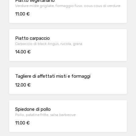
Piatto vegetariano
Verdure miste grigliate, formaggio fuso, cous cous di verdure
11.00 €
Piatto carpaccio
Carpaccio di black Angus, rucola, grana
14.00 €
Tagliere di affettati misti e formaggi
12.00 €
Spiedone di pollo
Pollo, patatine fritte, salsa barbecue
11.00 €