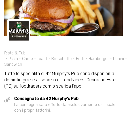
Risto & Pub
Pizza
Carne
Toast
Bruschette
Fritti
Hamburger
Panini
Sandwich
Tutte le specialità di 42 Murphy's Pub sono disponibili a
domicilio grazie al servizio di Foodracers. Ordina ad Este
(PD) su foodracers.com o scarica l'app!
Consegnato da 42 Murphy's Pub
La consegna sarà effettuata esclusivamente dal locale
con i propri fattorini.