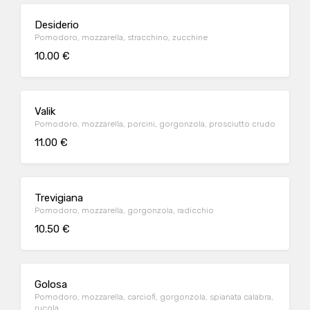
Desiderio
Pomodoro, mozzarella, stracchino, zucchine
10.00 €
Valik
Pomodoro, mozzarella, porcini, gorgonzola, prosciutto crudo
11.00 €
Trevigiana
Pomodoro, mozzarella, gorgonzola, radicchio
10.50 €
Golosa
Pomodoro, mozzarella, carciofi, gorgonzola, spianata calabra,
rucola