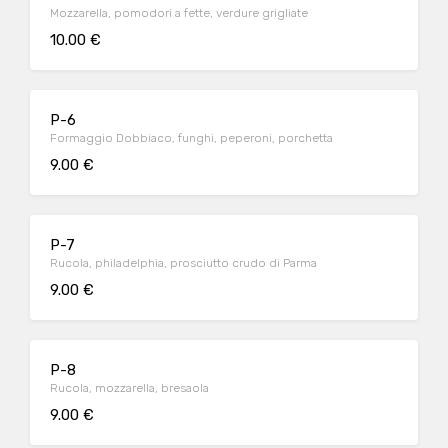
Mozzarella, pomodori a fette, verdure grigliate
10.00 €
P-6
Formaggio Dobbiaco, funghi, peperoni, porchetta
9.00 €
P-7
Rucola, philadelphia, prosciutto crudo di Parma
9.00 €
P-8
Rucola, mozzarella, bresaola
9.00 €