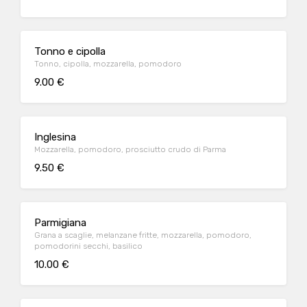
Tonno e cipolla
Tonno, cipolla, mozzarella, pomodoro
9.00 €
Inglesina
Mozzarella, pomodoro, prosciutto crudo di Parma
9.50 €
Parmigiana
Grana a scaglie, melanzane fritte, mozzarella, pomodoro,
pomodorini secchi, basilico
10.00 €