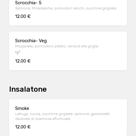
Scrocchia- 5
Salmone, Philadelphia, pomodori secchi, zucchine grigliate
12.00 €
Scrocchia- Veg
Mozzarella, pomodoro pelato, verdure alla griglia
12.00 €
Insalatone
Smoke
Lattuga, rucola, zucchine grigliate, salmone, gamberetti,
dadolata di scamorza affumicata
12.00 €