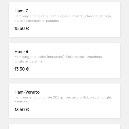
Ham-7
Hamburger di bufalo, hamburger di manzo, cheddar, lattuga,
cipolla caramellata, patatine
15.50 €
Ham-8
Hamburger di pollo (impanato), Philadelphia, zucchine
grigliate, patatine
13.50 €
Ham-Veneto
Hamburger di cinghiale 200gr, formaggio Dobbiaco, funghi,
patatine
13.50 €