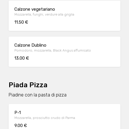
Calzone vegetariano
Mozzarella, funghi, verdure alla griglia
11.50 €
Calzone Dublino
Pomodoro, mozzarella, Black Angus affumicato
13.00 €
Piada Pizza
Piadine con la pasta di pizza
P-1
Mozzarella, prosciutto crudo di Parma
9.00 €