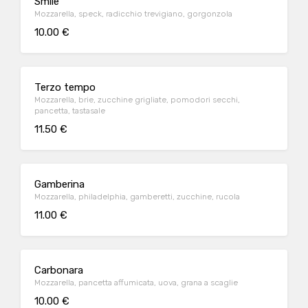
Smile
Mozzarella, speck, radicchio trevigiano, gorgonzola
10.00 €
Terzo tempo
Mozzarella, brie, zucchine grigliate, pomodori secchi,
pancetta, tastasale
11.50 €
Gamberina
Mozzarella, philadelphia, gamberetti, zucchine, rucola
11.00 €
Carbonara
Mozzarella, pancetta affumicata, uova, grana a scaglie
10.00 €