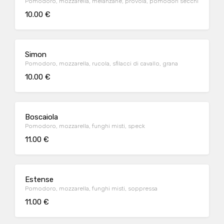
Pomodoro, mozzarella, melanzane, provola, pomodori secchi
10.00 €
Simon
Pomodoro, mozzarella, rucola, sfilacci di cavallo, grana
10.00 €
Boscaiola
Pomodoro, mozzarella, funghi misti, speck
11.00 €
Estense
Pomodoro, mozzarella, funghi misti, soppressa
11.00 €