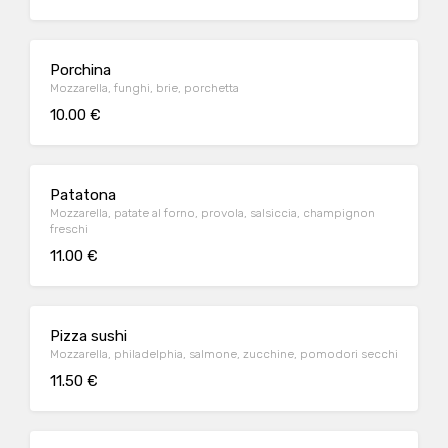
Porchina
Mozzarella, funghi, brie, porchetta
10.00 €
Patatona
Mozzarella, patate al forno, provola, salsiccia, champignon
freschi
11.00 €
Pizza sushi
Mozzarella, philadelphia, salmone, zucchine, pomodori secchi
11.50 €