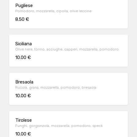
Pugliese
Pomodoro, mozzarella, cipolla, olive leccine
8.50 €
Siciliana
Olive nere, tonno, acciughe, capperi, mozzarella, pomodoro
10.00 €
Bresaola
Rucola, grana, mozzarella, pomodoro, bresaola
10.00 €
Tirolese
Funghi, gorgonzola, mozzarella, pomodoro, speck
10.00 €