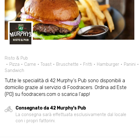
Risto & Pub
Pizza
Carne
Toast
Bruschette
Fritti
Hamburger
Panini
Sandwich
Tutte le specialità di 42 Murphy's Pub sono disponibili a
domicilio grazie al servizio di Foodracers. Ordina ad Este
(PD) su foodracers.com o scarica l'app!
Consegnato da 42 Murphy's Pub
La consegna sarà effettuata esclusivamente dal locale
con i propri fattorini.