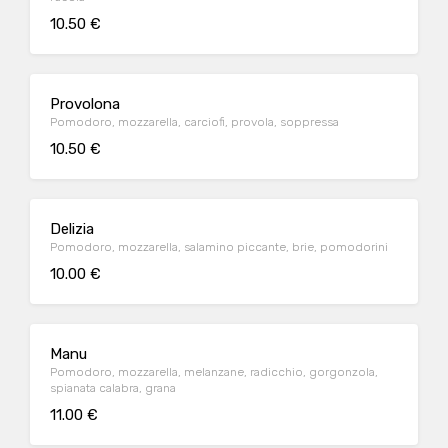
10.50 €
Provolona
Pomodoro, mozzarella, carciofi, provola, soppressa
10.50 €
Delizia
Pomodoro, mozzarella, salamino piccante, brie, pomodorini
10.00 €
Manu
Pomodoro, mozzarella, melanzane, radicchio, gorgonzola,
spianata calabra, grana
11.00 €