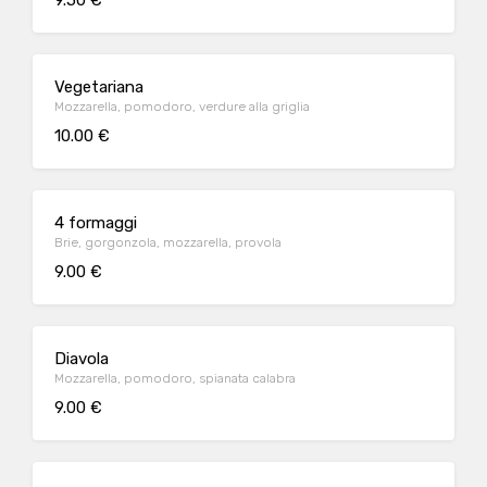
9.50 €
Vegetariana
Mozzarella, pomodoro, verdure alla griglia
10.00 €
4 formaggi
Brie, gorgonzola, mozzarella, provola
9.00 €
Diavola
Mozzarella, pomodoro, spianata calabra
9.00 €