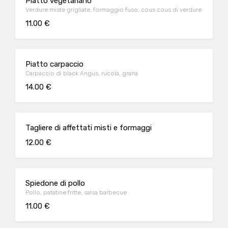
Piatto vegetariano
Verdure miste grigliate, formaggio fuso, cous cous di verdure
11.00 €
Piatto carpaccio
Carpaccio di black Angus, rucola, grana
14.00 €
Tagliere di affettati misti e formaggi
12.00 €
Spiedone di pollo
Pollo, patatine fritte, salsa barbecue
11.00 €