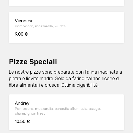
Viennese
Pomodoro, mozzarella, wurstel
9.00 €
Pizze Speciali
Le nostre pizze sono preparate con farina macinata a
pietra e lievito madre. Solo da farine italiane ricche di
fibre alimentari e crusca. Ottima digeribilità.
Andrey
Pomodoro, mozzarella, pancetta affumicata, asiago,
champignon freschi
10.50 €