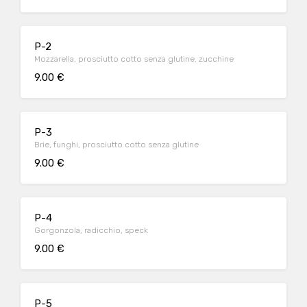
P-2
Mozzarella, prosciutto cotto senza glutine, zucchine
9.00 €
P-3
Brie, funghi, prosciutto cotto senza glutine
9.00 €
P-4
Gorgonzola, radicchio, speck
9.00 €
P-5