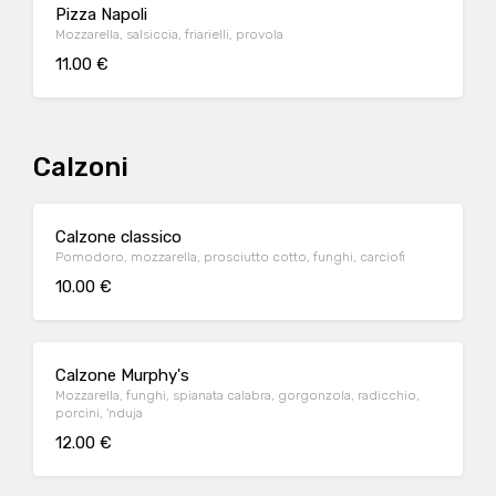
Pizza Napoli
Mozzarella, salsiccia, friarielli, provola
11.00 €
Calzoni
Calzone classico
Pomodoro, mozzarella, prosciutto cotto, funghi, carciofi
10.00 €
Calzone Murphy's
Mozzarella, funghi, spianata calabra, gorgonzola, radicchio,
porcini, 'nduja
12.00 €