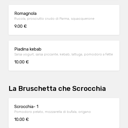
Romagnola
Rucola, prosciutto crudo di Parma, squacquerone
9.00 €
Piadina kebab
Salsa yogurt, salsa piccante, kebab, lattuga, pomodoro a fette
10.00 €
La Bruschetta che Scrocchia
Scrocchia- 1
Pomodoro pelato, mozzarella di bufala, origano
10.00 €