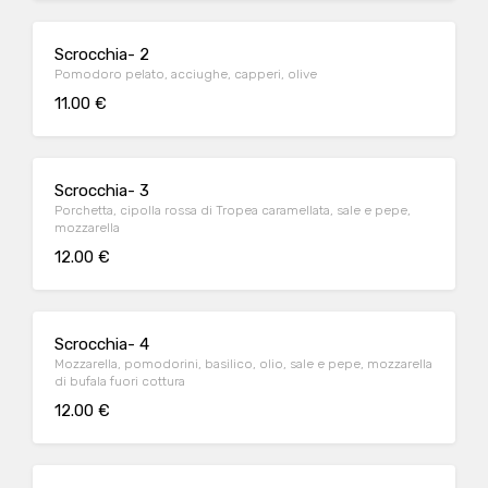
Scrocchia- 2
Pomodoro pelato, acciughe, capperi, olive
11.00 €
Scrocchia- 3
Porchetta, cipolla rossa di Tropea caramellata, sale e pepe,
mozzarella
12.00 €
Scrocchia- 4
Mozzarella, pomodorini, basilico, olio, sale e pepe, mozzarella
di bufala fuori cottura
12.00 €