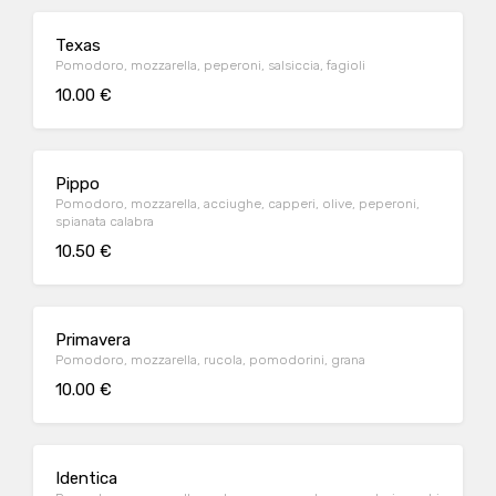
Texas
Pomodoro, mozzarella, peperoni, salsiccia, fagioli
10.00 €
Pippo
Pomodoro, mozzarella, acciughe, capperi, olive, peperoni,
spianata calabra
10.50 €
Primavera
Pomodoro, mozzarella, rucola, pomodorini, grana
10.00 €
Identica