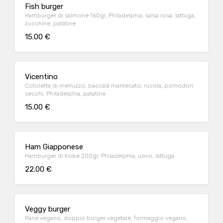
Fish burger
Hamburger di salmone 160gr, Philadelphia, salsa rosa, lattuga,
zucchine, patatine
15.00 €
Vicentino
Cotoletta di merluzzo, baccalà mantecato, rucola, pomodori
secchi, Philadelphia, patatine
15.00 €
Ham Giapponese
Hamburger di Kobe 200gr, Philadelphia, uovo, lattuga
22.00 €
Veggy burger
Pane vegano, doppio burger vegetale, formaggio vegano,