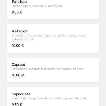
Patatosa
Patate dippers, mozzarella, pomodoro
9.00 €
4 stagioni
Pomodoro, mozzarella, funghi, carciofi, prosciutto cotto,
spianata calabra
10.00 €
Caprese
Pomodorini, mozzarella di bufala, pomodoro, basilico
10.00 €
Capricciosa
Carciofi, funghi, mozzarella, pomodoro, prosciutto cotto
9.50 €