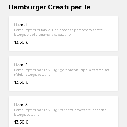
Hamburger Creati per Te
Ham-1
Hamburger di bufalo 200gr, cheddar, pomodoro a fette,
lattuga, cipolla caramellata, patatine
13.50 €
Ham-2
Hamburger di manzo 200gr, gorgonzola, cipolla caramellata,
n'duja, lattuga, patatine
13.50 €
Ham-3
Hamburger di manzo 200gr, pancetta croccante, cheddar,
lattuga, patatine
13.50 €