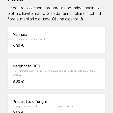
Le nostre pizze sono preparate con farina macinata a
pietra e lievito madre. Solo da farine italiane ricche di
fibre alimentari e crusca. Ottima digeribilità.
Marinara
Pomodoro, aglio, basilico
6.00 €
Margherita DOC
Pomodoro San Marzano, mozzarella di bufala, basilico, olio
d'oliva
8.00 €
Prosciutto e funghi
Funghi, mozzarella, pomodoro, prosciutto cotto