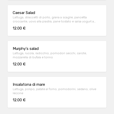
Caesar Salad
Lattuga, straccetti di pollo, grana a scaglie, pancetta
croccante, uovo alla piastra, pane tostato e salsa yogurt a
parte
12.00 €
Murphy's salad
Lattuga, rucola, radicchio, pomodori secchi, carote,
mozzarella di bufala e tonno
12.00 €
Insalatona di mare
Lattuga, polipo, patate al forno, pomodorini, sedano, olive
leccine
12.00 €