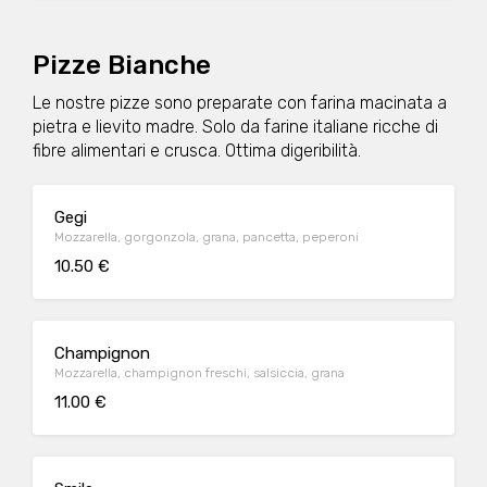
Pizze Bianche
Le nostre pizze sono preparate con farina macinata a
pietra e lievito madre. Solo da farine italiane ricche di
fibre alimentari e crusca. Ottima digeribilità.
Gegi
Mozzarella, gorgonzola, grana, pancetta, peperoni
10.50 €
Champignon
Mozzarella, champignon freschi, salsiccia, grana
11.00 €