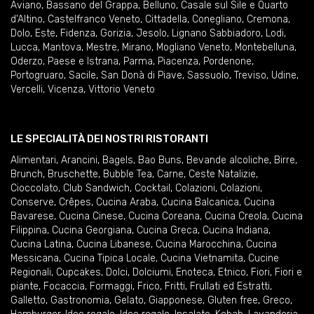
Aviano
,
Bassano del Grappa
,
Belluno
,
Casale sul Sile e Quarto
d'Altino
,
Castelfranco Veneto
,
Cittadella
,
Conegliano
,
Cremona
,
Dolo
,
Este
,
Fidenza
,
Gorizia
,
Jesolo
,
Lignano Sabbiadoro
,
Lodi
,
Lucca
,
Mantova
,
Mestre
,
Mirano
,
Mogliano Veneto
,
Montebelluna
,
Oderzo
,
Paese e Istrana
,
Parma
,
Piacenza
,
Pordenone
,
Portogruaro
,
Sacile
,
San Donà di Piave
,
Sassuolo
,
Treviso
,
Udine
,
Vercelli
,
Vicenza
,
Vittorio Veneto
LE SPECIALITÀ DEI NOSTRI RISTORANTI
Alimentari
,
Arancini
,
Bagels
,
Bao Buns
,
Bevande alcoliche
,
Birre
,
Brunch
,
Bruschette
,
Bubble Tea
,
Carne
,
Ceste Natalizie
,
Cioccolato
,
Club Sandwich
,
Cocktail
,
Colazioni
,
Colazioni
,
Conserve
,
Crêpes
,
Cucina Araba
,
Cucina Balcanica
,
Cucina
Bavarese
,
Cucina Cinese
,
Cucina Coreana
,
Cucina Creola
,
Cucina
Filippina
,
Cucina Georgiana
,
Cucina Greca
,
Cucina Indiana
,
Cucina Latina
,
Cucina Libanese
,
Cucina Marocchina
,
Cucina
Messicana
,
Cucina Tipica Locale
,
Cucina Vietnamita
,
Cucine
Regionali
,
Cupcakes
,
Dolci
,
Dolciumi
,
Enoteca
,
Etnico
,
Fiori
,
Fiori e
piante
,
Focaccia
,
Formaggi
,
Frico
,
Fritti
,
Frullati ed Estratti
,
Galletto
,
Gastronomia
,
Gelato
,
Giapponese
,
Gluten free
,
Greco
,