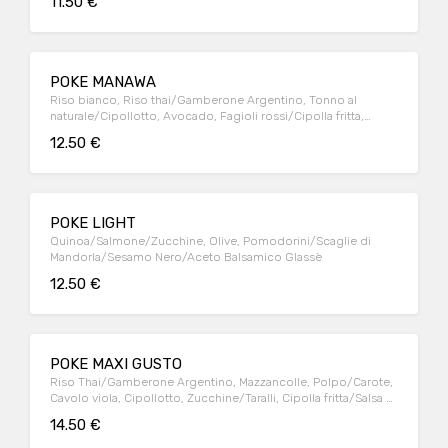
11.50 €
POKE MANAWA
Riso bianco, Riso thai/Gamberone Argentino, Tonno al
naturale/Cipollotto, Avocado, Fagioli rossi/Cipolla fritta,
Granella d'Arachidi/Semi di Zucca/Salsa Tzatziki, Spicy Mayo
12.50 €
POKE LIGHT
Quinoa/Salmone/Zucchine, Olive, Pomodorini/Scaglie di
Mandorla/Sesamo Nero/Aceto Balsamico Glassè
12.50 €
POKE MAXI GUSTO
Riso Thai/Gamberone Argentino, Mazzancolle, Polpo/Carote,
Cavolo viola, Cipollotto, Zucchine/Taralli, Cipolla fritta/Salsa di
Soia, Salsa al Curry/Semi di Girasole
14.50 €