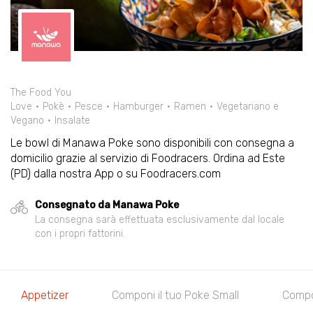
The Food You
Love
Pokè
Pesce
Hamburger
Ramen
Vegetariano e
Vegano
Insalate
Le bowl di Manawa Poke sono disponibili con consegna a
domicilio grazie al servizio di Foodracers. Ordina ad Este
(PD) dalla nostra App o su Foodracers.com
Consegnato da Manawa Poke
La consegna sarà effettuata esclusivamente dal locale
con i propri fattorini.
Appetizer
Componi il tuo Poke Small
Compon