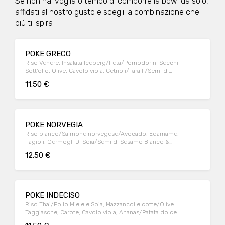
Se non hai voglia o tempo di comporre la bowl da solo,
affidati al nostro gusto e scegli la combinazione che
più ti ispira
POKE GRECO
Riso Venere, Insalata Iceberg/Feta/Pomodorini Secchi
Sott'olio, Olive, Cavolo viola, Cetrioli/Taralli/Semi di
Papavero/Salsa Tzatziki
11.50 €
POKE NORVEGIA
Riso bianco/Salmone norvegese/Avocado, Edamame,
Fagioli, Germogli Di Soia/Semi di Sesamo Bianco &
Nero/Scaglie di Mandorle, Platano fritto/Salsa Teriyaki
12.50 €
POKE INDECISO
Riso Thai/Pollo Miele e Soia, Mazzancolle cotte/Olive
Taggiasche, Carote, Cavolo viola, Ananas/Patata dolce
crispy/Semi di Girasole, Semi di Chia/Senape al miele