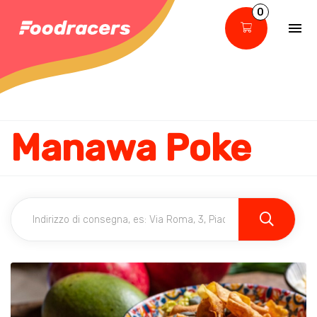
0
Manawa Poke