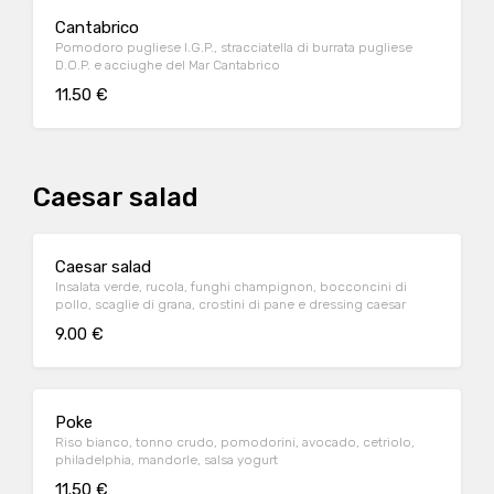
Cantabrico
Pomodoro pugliese I.G.P., stracciatella di burrata pugliese
D.O.P. e acciughe del Mar Cantabrico
11.50 €
Caesar salad
Caesar salad
Insalata verde, rucola, funghi champignon, bocconcini di
pollo, scaglie di grana, crostini di pane e dressing caesar
9.00 €
Poke
Riso bianco, tonno crudo, pomodorini, avocado, cetriolo,
philadelphia, mandorle, salsa yogurt
11.50 €