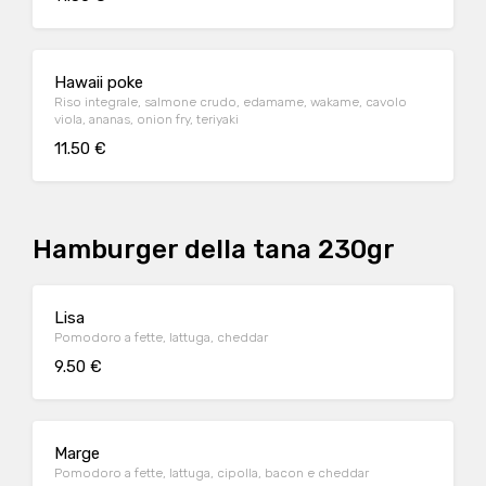
Hawaii poke
Riso integrale, salmone crudo, edamame, wakame, cavolo
viola, ananas, onion fry, teriyaki
11.50 €
Hamburger della tana 230gr
Lisa
Pomodoro a fette, lattuga, cheddar
9.50 €
Marge
Pomodoro a fette, lattuga, cipolla, bacon e cheddar