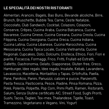
LE SPECIALITÀ DEI NOSTRI RISTORANTI
Alimentari
,
Arancini
,
Bagels
,
Bao Buns
,
Bevande alcoliche
,
Birre
,
Brunch
,
Bruschette
,
Bubble Tea
,
Carne
,
Ceste Natalizie
,
Cioccolato
,
Club Sandwich
,
Cocktail
,
Colazioni
,
Colazioni
,
Conserve
,
Crêpes
,
Cucina Araba
,
Cucina Balcanica
,
Cucina
Bavarese
,
Cucina Cinese
,
Cucina Coreana
,
Cucina Creola
,
Cucina
Filippina
,
Cucina Georgiana
,
Cucina Greca
,
Cucina Indiana
,
Cucina Latina
,
Cucina Libanese
,
Cucina Marocchina
,
Cucina
Messicana
,
Cucina Tipica Locale
,
Cucina Vietnamita
,
Cucine
Regionali
,
Cupcakes
,
Dolci
,
Dolciumi
,
Enoteca
,
Etnico
,
Fiori
,
Fiori e
piante
,
Focaccia
,
Formaggi
,
Frico
,
Fritti
,
Frullati ed Estratti
,
Galletto
,
Gastronomia
,
Gelato
,
Giapponese
,
Gluten free
,
Greco
,
Hamburger
,
Idee regalo
,
Idee regalo
,
Insalate
,
Kebab
,
Lavanderia
,
Lavasecco
,
Macelleria
,
Montaditos y Tapas
,
Ortofrutta
,
Paella
,
Pane
,
Panificio
,
Panini
,
Panuozzi, calzoni e pucce
,
Panzerotti
,
Pasta fresca
,
Pasticceria
,
Pesce
,
Piadine
,
Pinsa Romana
,
Pizza
,
Pokè
,
Polenta
,
Polpette
,
Pop Corn
,
Primi Piatti
,
Ramen
,
Ristoranti
,
Salumi
,
Senza Glutine certificato AIC
,
Street Food
,
Sughi Pronti
,
Sushi
,
Tacos
,
Taglieri
,
Tex-mex
,
Thailandese
,
Tigelle
,
Toast
,
Tramezzino
,
Vegetariano e Vegano
,
Vini
,
Yogurt