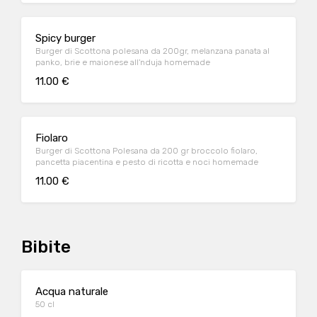
Spicy burger
Burger di Scottona polesana da 200gr, melanzana panata al
panko, brie e maionese all'nduja homemade
11.00 €
Fiolaro
Burger di Scottona Polesana da 200 gr broccolo fiolaro,
pancetta piacentina e pesto di ricotta e noci homemade
11.00 €
Bibite
Acqua naturale
50 cl