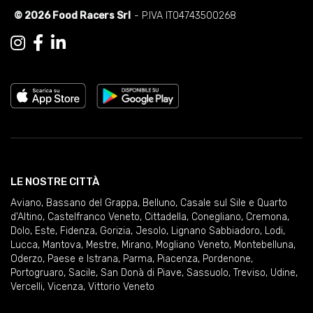
© 2026 Food Racers Srl
- P.IVA IT04743500268
LE NOSTRE CITTÀ
Aviano
,
Bassano del Grappa
,
Belluno
,
Casale sul Sile e Quarto
d'Altino
,
Castelfranco Veneto
,
Cittadella
,
Conegliano
,
Cremona
,
Dolo
,
Este
,
Fidenza
,
Gorizia
,
Jesolo
,
Lignano Sabbiadoro
,
Lodi
,
Lucca
,
Mantova
,
Mestre
,
Mirano
,
Mogliano Veneto
,
Montebelluna
,
Oderzo
,
Paese e Istrana
,
Parma
,
Piacenza
,
Pordenone
,
Portogruaro
,
Sacile
,
San Donà di Piave
,
Sassuolo
,
Treviso
,
Udine
,
Vercelli
,
Vicenza
,
Vittorio Veneto