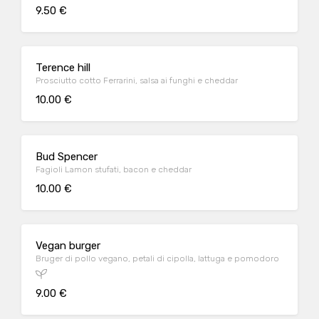
9.50 €
Terence hill
Prosciutto cotto Ferrarini, salsa ai funghi e cheddar
10.00 €
Bud Spencer
Fagioli Lamon stufati, bacon e cheddar
10.00 €
Vegan burger
Bruger di pollo vegano, petali di cipolla, lattuga e pomodoro
9.00 €