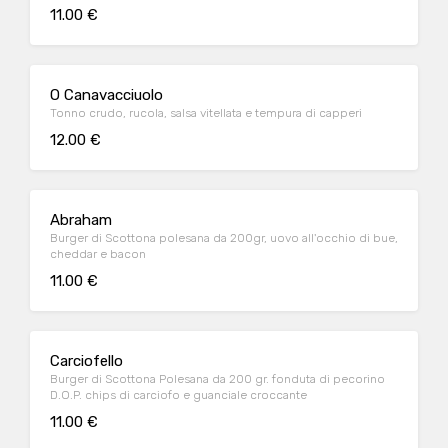
11.00 €
O Canavacciuolo
Tonno crudo, rucola, salsa vitellata e tempura di capperi
12.00 €
Abraham
Burger di Scottona polesana da 200gr, uovo all'occhio di bue,
cheddar e bacon
11.00 €
Carciofello
Burger di Scottona Polesana da 200 gr. fonduta di pecorino
D.O.P. chips di carciofo e guanciale croccante
11.00 €