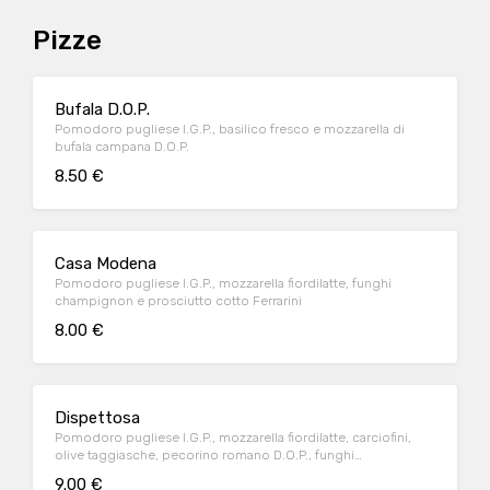
Pizze
Bufala D.O.P.
Pomodoro pugliese I.G.P., basilico fresco e mozzarella di
bufala campana D.O.P.
8.50 €
Casa Modena
Pomodoro pugliese I.G.P., mozzarella fiordilatte, funghi
champignon e prosciutto cotto Ferrarini
8.00 €
Dispettosa
Pomodoro pugliese I.G.P., mozzarella fiordilatte, carciofini,
olive taggiasche, pecorino romano D.O.P., funghi
champignon e prosciutto cotto Ferrarini
9.00 €