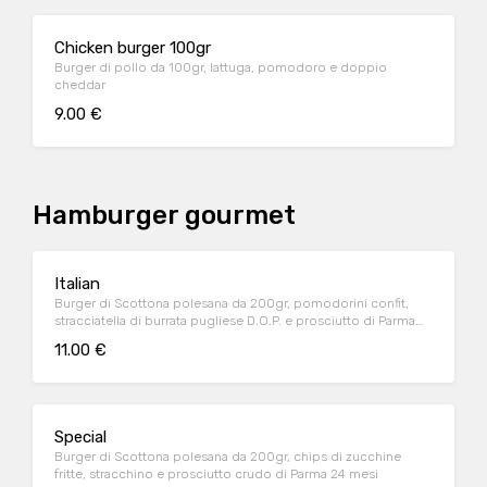
Chicken burger 100gr
Burger di pollo da 100gr, lattuga, pomodoro e doppio
cheddar
9.00 €
Hamburger gourmet
Italian
Burger di Scottona polesana da 200gr, pomodorini confit,
stracciatella di burrata pugliese D.O.P. e prosciutto di Parma
24 mesi
11.00 €
Special
Burger di Scottona polesana da 200gr, chips di zucchine
fritte, stracchino e prosciutto crudo di Parma 24 mesi