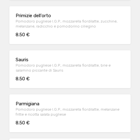
Primizie dell'orto
Pomodoro pugliese I.G.P., mozzarella fiordilatte, zucchine,
melanzane, radicchio e pomodorino ciliegino
8.50 €
Sauris
Pomodoro pugliese I.G.P., mozzarella fiordilatte, brie e
salamino piccante di Sauris
8.50 €
Parmigiana
Pomodoro pugliese I.G.P., mozzarella fiordilatte, melanzane
fritte e ricotta salata pugliese
8.50 €