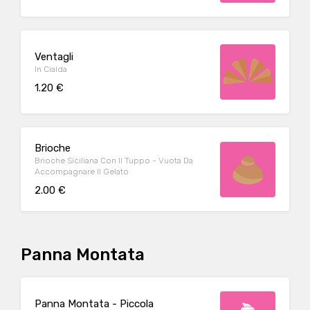
Ventagli
In Cialda
1.20 €
Brioche
Brioche Siciliana Con Il Tuppo - Vuota Da
Accompagnare Il Gelato
2.00 €
Panna Montata
Panna Montata - Piccola