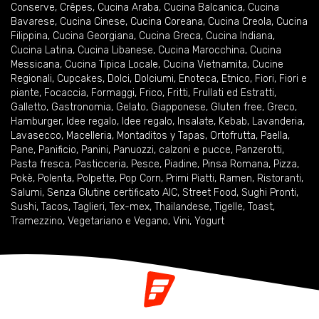
Conserve
,
Crêpes
,
Cucina Araba
,
Cucina Balcanica
,
Cucina
Bavarese
,
Cucina Cinese
,
Cucina Coreana
,
Cucina Creola
,
Cucina
Filippina
,
Cucina Georgiana
,
Cucina Greca
,
Cucina Indiana
,
Cucina Latina
,
Cucina Libanese
,
Cucina Marocchina
,
Cucina
Messicana
,
Cucina Tipica Locale
,
Cucina Vietnamita
,
Cucine
Regionali
,
Cupcakes
,
Dolci
,
Dolciumi
,
Enoteca
,
Etnico
,
Fiori
,
Fiori e
piante
,
Focaccia
,
Formaggi
,
Frico
,
Fritti
,
Frullati ed Estratti
,
Galletto
,
Gastronomia
,
Gelato
,
Giapponese
,
Gluten free
,
Greco
,
Hamburger
,
Idee regalo
,
Idee regalo
,
Insalate
,
Kebab
,
Lavanderia
,
Lavasecco
,
Macelleria
,
Montaditos y Tapas
,
Ortofrutta
,
Paella
,
Pane
,
Panificio
,
Panini
,
Panuozzi, calzoni e pucce
,
Panzerotti
,
Pasta fresca
,
Pasticceria
,
Pesce
,
Piadine
,
Pinsa Romana
,
Pizza
,
Pokè
,
Polenta
,
Polpette
,
Pop Corn
,
Primi Piatti
,
Ramen
,
Ristoranti
,
Salumi
,
Senza Glutine certificato AIC
,
Street Food
,
Sughi Pronti
,
Sushi
,
Tacos
,
Taglieri
,
Tex-mex
,
Thailandese
,
Tigelle
,
Toast
,
Tramezzino
,
Vegetariano e Vegano
,
Vini
,
Yogurt