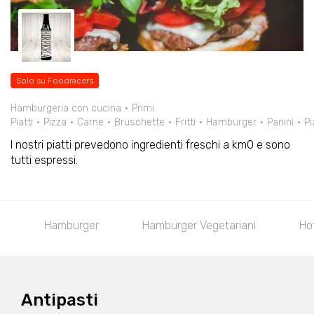
Solo su Foodracers
Hamburgeria con cucina
Primi
Piatti
Pizza
Carne
Bruschette
Fritti
Hamburger
Panini
Pi
I nostri piatti prevedono ingredienti freschi a km0 e sono
tutti espressi.
Hamburger
Hamburger Vegetariani
Ho
Antipasti