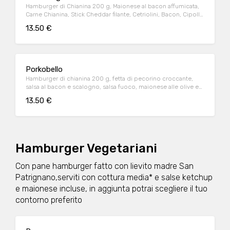
Hamburger di Chianina 200 g, Maionese al bacon affumicata,
Carne Chianina, Stick Cheddar filante, Cetriolini, Bacon, Cipolla
di Tropea
13.50 €
Porkobello
Hamburger di chianina 200 g, fetta di pecorino croccante,
salsa al bacon e scalogno, salsa fuoco, maionese alle olive e
rucola
13.50 €
Hamburger Vegetariani
Con pane hamburger fatto con lievito madre San
Patrignano,serviti con cottura media* e salse ketchup
e maionese incluse, in aggiunta potrai scegliere il tuo
contorno preferito