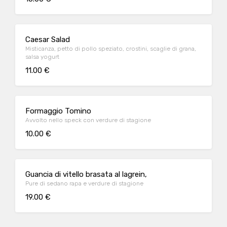
Caesar Salad
Misticanza, petto di pollo speziato, crostini, scaglie di grana,
salsa yogurt
11.00 €
Formaggio Tomino
Avvolto nello speck con verdure di stagione
10.00 €
Guancia di vitello brasata al lagrein,
Pure di sedano rapa e verdure di stagione
19.00 €