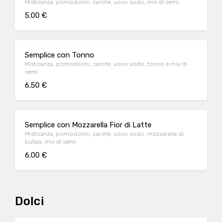
Misticanza, pomodorini, carote, uovo sodo, mix di semi
5.00 €
Semplice con Tonno
Misticanza, pomodorini, carote, uovo sodo, tonno e mix di
semi
6.50 €
Semplice con Mozzarella Fior di Latte
Misticanza, pomodorini, carote, uovo sodo, mozzarella di
bufala, mix di semi
6.00 €
Dolci