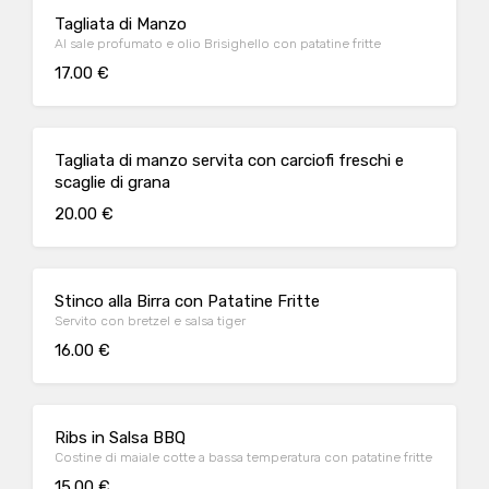
Tagliata di Manzo
Al sale profumato e olio Brisighello con patatine fritte
17.00 €
Tagliata di manzo servita con carciofi freschi e
scaglie di grana
20.00 €
Stinco alla Birra con Patatine Fritte
Servito con bretzel e salsa tiger
16.00 €
Ribs in Salsa BBQ
Costine di maiale cotte a bassa temperatura con patatine fritte
15.00 €