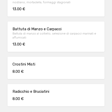
nostrano, mortadella, formaggi stagionati
13.00 €
Battuta di Manzo e Carpacci
Battuta di manzo al coltello, selezione di carpacci marinati e
affumicati
13.00 €
Crostini Misti
8.00 €
Radicchio e Bruciatini
8.00 €