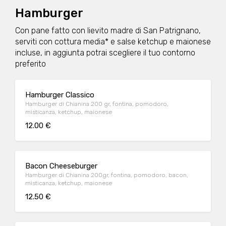
Hamburger
Con pane fatto con lievito madre di San Patrignano,
serviti con cottura media* e salse ketchup e maionese
incluse, in aggiunta potrai scegliere il tuo contorno
preferito
Hamburger Classico
Hamburger di Chianina 200 gr, fontina, pomodoro,
misticanza, ketchup, maionese
12.00 €
Bacon Cheeseburger
Hamburger di Chianina 200gr, fontina, pomodoro, bacon,
misticanza, ketchup, maionese
12.50 €