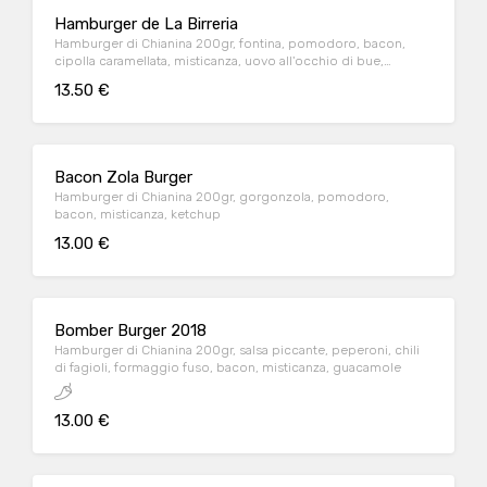
Hamburger de La Birreria
Hamburger di Chianina 200gr, fontina, pomodoro, bacon,
cipolla caramellata, misticanza, uovo all'occhio di bue,
ketchup, maionese
13.50 €
Bacon Zola Burger
Hamburger di Chianina 200gr, gorgonzola, pomodoro,
bacon, misticanza, ketchup
13.00 €
Bomber Burger 2018
Hamburger di Chianina 200gr, salsa piccante, peperoni, chili
di fagioli, formaggio fuso, bacon, misticanza, guacamole
13.00 €