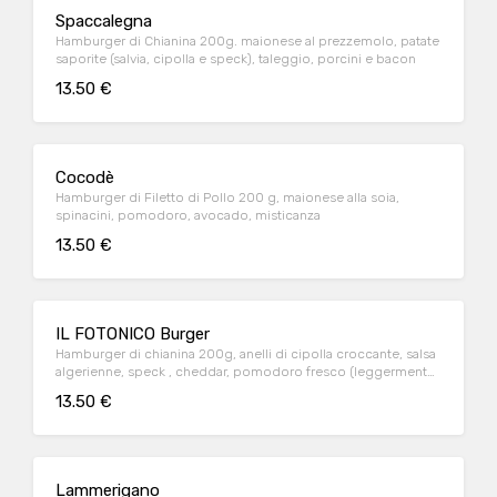
Spaccalegna
Hamburger di Chianina 200g. maionese al prezzemolo, patate
saporite (salvia, cipolla e speck), taleggio, porcini e bacon
13.50 €
Cocodè
Hamburger di Filetto di Pollo 200 g, maionese alla soia,
spinacini, pomodoro, avocado, misticanza
13.50 €
IL FOTONICO Burger
Hamburger di chianina 200g, anelli di cipolla croccante, salsa
algerienne, speck , cheddar, pomodoro fresco (leggermente
piccante)
13.50 €
Lammerigano