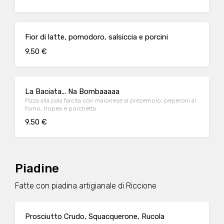
Fior di latte, pomodoro, salsiccia e porcini
9.50 €
La Baciata... Na Bombaaaaa
Pizza alla pala farcita con maionese al prezemolo, peperoni al
forno, tropea e porchetta
9.50 €
Piadine
Fatte con piadina artigianale di Riccione
Prosciutto Crudo, Squacquerone, Rucola