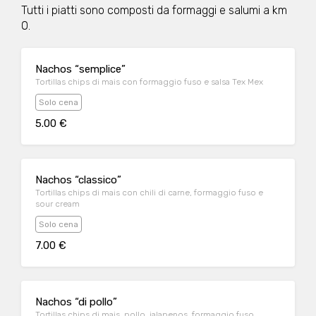
Tutti i piatti sono composti da formaggi e salumi a km
0.
Nachos “semplice”
Tortillas chips di mais con formaggio fuso e salsa Tex Mex
Solo cena
5.00 €
Nachos “classico”
Tortillas chips di mais con chili di carne, formaggio fuso e
sour cream
Solo cena
7.00 €
Nachos “di pollo”
Tortillas chips di mais, pollo, jalapenos, formaggio fuso,