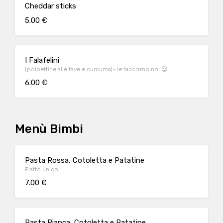
Cheddar sticks
5.00 €
I Falafelini
(polpettine alle fave e curcuma)- le facciamo noi 😉
6.00 €
Menù Bimbi
Pasta Rossa, Cotoletta e Patatine
Piatto unico
7.00 €
Pasta Bianca, Cotoletta e Patatine