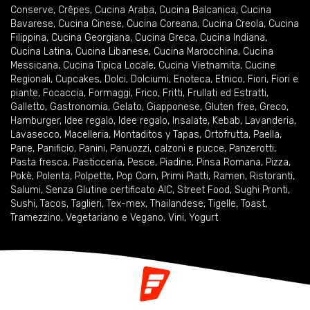
Conserve
,
Crêpes
,
Cucina Araba
,
Cucina Balcanica
,
Cucina
Bavarese
,
Cucina Cinese
,
Cucina Coreana
,
Cucina Creola
,
Cucina
Filippina
,
Cucina Georgiana
,
Cucina Greca
,
Cucina Indiana
,
Cucina Latina
,
Cucina Libanese
,
Cucina Marocchina
,
Cucina
Messicana
,
Cucina Tipica Locale
,
Cucina Vietnamita
,
Cucine
Regionali
,
Cupcakes
,
Dolci
,
Dolciumi
,
Enoteca
,
Etnico
,
Fiori
,
Fiori e
piante
,
Focaccia
,
Formaggi
,
Frico
,
Fritti
,
Frullati ed Estratti
,
Galletto
,
Gastronomia
,
Gelato
,
Giapponese
,
Gluten free
,
Greco
,
Hamburger
,
Idee regalo
,
Idee regalo
,
Insalate
,
Kebab
,
Lavanderia
,
Lavasecco
,
Macelleria
,
Montaditos y Tapas
,
Ortofrutta
,
Paella
,
Pane
,
Panificio
,
Panini
,
Panuozzi, calzoni e pucce
,
Panzerotti
,
Pasta fresca
,
Pasticceria
,
Pesce
,
Piadine
,
Pinsa Romana
,
Pizza
,
Pokè
,
Polenta
,
Polpette
,
Pop Corn
,
Primi Piatti
,
Ramen
,
Ristoranti
,
Salumi
,
Senza Glutine certificato AIC
,
Street Food
,
Sughi Pronti
,
Sushi
,
Tacos
,
Taglieri
,
Tex-mex
,
Thailandese
,
Tigelle
,
Toast
,
Tramezzino
,
Vegetariano e Vegano
,
Vini
,
Yogurt