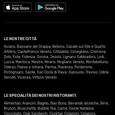
LE NOSTRE CITTÀ
Aviano
,
Bassano del Grappa
,
Belluno
,
Casale sul Sile e Quarto
d'Altino
,
Castelfranco Veneto
,
Cittadella
,
Conegliano
,
Cremona
,
Dolo
,
Este
,
Fidenza
,
Gorizia
,
Jesolo
,
Lignano Sabbiadoro
,
Lodi
,
Lucca
,
Mantova
,
Mestre
,
Mirano
,
Mogliano Veneto
,
Montebelluna
,
Oderzo
,
Paese e Istrana
,
Parma
,
Piacenza
,
Pordenone
,
Portogruaro
,
Sacile
,
San Donà di Piave
,
Sassuolo
,
Treviso
,
Udine
,
Vercelli
,
Vicenza
,
Vittorio Veneto
LE SPECIALITÀ DEI NOSTRI RISTORANTI
Alimentari
,
Arancini
,
Bagels
,
Bao Buns
,
Bevande alcoliche
,
Birre
,
Brunch
,
Bruschette
,
Bubble Tea
,
Carne
,
Ceste Natalizie
,
Cioccolato
,
Club Sandwich
,
Cocktail
,
Colazioni
,
Colazioni
,