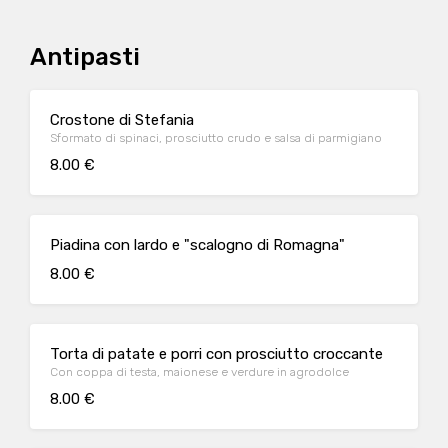
Antipasti
Crostone di Stefania
Sformato di spinaci, prosciutto crudo e salsa di parmigiano
8.00 €
Piadina con lardo e "scalogno di Romagna"
8.00 €
Torta di patate e porri con prosciutto croccante
Con coppa di testa, maionese e verdure in agrodolce
8.00 €