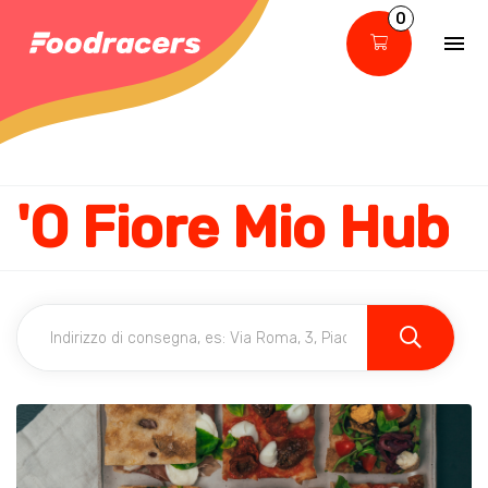
0
'O Fiore Mio Hub