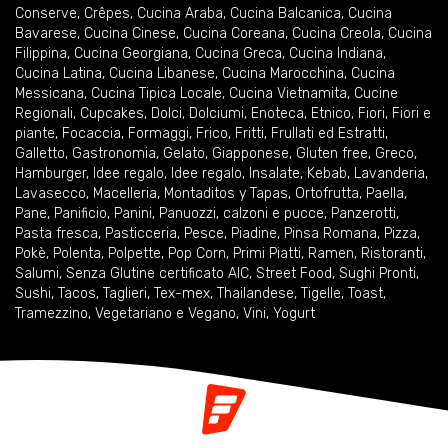
Conserve
,
Crêpes
,
Cucina Araba
,
Cucina Balcanica
,
Cucina
Bavarese
,
Cucina Cinese
,
Cucina Coreana
,
Cucina Creola
,
Cucina
Filippina
,
Cucina Georgiana
,
Cucina Greca
,
Cucina Indiana
,
Cucina Latina
,
Cucina Libanese
,
Cucina Marocchina
,
Cucina
Messicana
,
Cucina Tipica Locale
,
Cucina Vietnamita
,
Cucine
Regionali
,
Cupcakes
,
Dolci
,
Dolciumi
,
Enoteca
,
Etnico
,
Fiori
,
Fiori e
piante
,
Focaccia
,
Formaggi
,
Frico
,
Fritti
,
Frullati ed Estratti
,
Galletto
,
Gastronomia
,
Gelato
,
Giapponese
,
Gluten free
,
Greco
,
Hamburger
,
Idee regalo
,
Idee regalo
,
Insalate
,
Kebab
,
Lavanderia
,
Lavasecco
,
Macelleria
,
Montaditos y Tapas
,
Ortofrutta
,
Paella
,
Pane
,
Panificio
,
Panini
,
Panuozzi, calzoni e pucce
,
Panzerotti
,
Pasta fresca
,
Pasticceria
,
Pesce
,
Piadine
,
Pinsa Romana
,
Pizza
,
Pokè
,
Polenta
,
Polpette
,
Pop Corn
,
Primi Piatti
,
Ramen
,
Ristoranti
,
Salumi
,
Senza Glutine certificato AIC
,
Street Food
,
Sughi Pronti
,
Sushi
,
Tacos
,
Taglieri
,
Tex-mex
,
Thailandese
,
Tigelle
,
Toast
,
Tramezzino
,
Vegetariano e Vegano
,
Vini
,
Yogurt