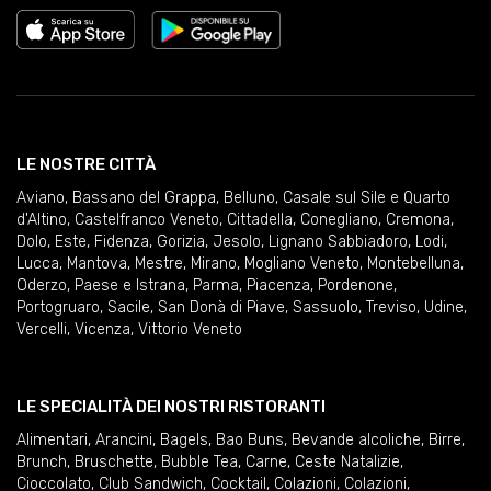
LE NOSTRE CITTÀ
Aviano
,
Bassano del Grappa
,
Belluno
,
Casale sul Sile e Quarto
d'Altino
,
Castelfranco Veneto
,
Cittadella
,
Conegliano
,
Cremona
,
Dolo
,
Este
,
Fidenza
,
Gorizia
,
Jesolo
,
Lignano Sabbiadoro
,
Lodi
,
Lucca
,
Mantova
,
Mestre
,
Mirano
,
Mogliano Veneto
,
Montebelluna
,
Oderzo
,
Paese e Istrana
,
Parma
,
Piacenza
,
Pordenone
,
Portogruaro
,
Sacile
,
San Donà di Piave
,
Sassuolo
,
Treviso
,
Udine
,
Vercelli
,
Vicenza
,
Vittorio Veneto
LE SPECIALITÀ DEI NOSTRI RISTORANTI
Alimentari
,
Arancini
,
Bagels
,
Bao Buns
,
Bevande alcoliche
,
Birre
,
Brunch
,
Bruschette
,
Bubble Tea
,
Carne
,
Ceste Natalizie
,
Cioccolato
,
Club Sandwich
,
Cocktail
,
Colazioni
,
Colazioni
,