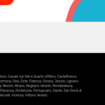
lluno
,
Casale sul Sile e Quarto d'Altino
,
Castelfranco
remona
,
Dolo
,
Este
,
Fidenza
,
Gorizia
,
Jesolo
,
Lignano
a
,
Mestre
,
Mirano
,
Mogliano Veneto
,
Montebelluna
,
,
Piacenza
,
Pordenone
,
Portogruaro
,
Sacile
,
San Donà di
Vercelli
,
Vicenza
,
Vittorio Veneto