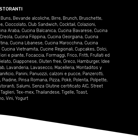
RISTORANTI
 Buns
,
Bevande alcoliche
,
Birre
,
Brunch
,
Bruschette
,
ie
,
Cioccolato
,
Club Sandwich
,
Cocktail
,
Colazioni
,
ina Araba
,
Cucina Balcanica
,
Cucina Bavarese
,
Cucina
Creola
,
Cucina Filippina
,
Cucina Georgiana
,
Cucina
tina
,
Cucina Libanese
,
Cucina Marocchina
,
Cucina
,
Cucina Vietnamita
,
Cucine Regionali
,
Cupcakes
,
Dolci
,
iori e piante
,
Focaccia
,
Formaggi
,
Frico
,
Fritti
,
Frullati ed
elato
,
Giapponese
,
Gluten free
,
Greco
,
Hamburger
,
Idee
ab
,
Lavanderia
,
Lavasecco
,
Macelleria
,
Montaditos y
anificio
,
Panini
,
Panuozzi, calzoni e pucce
,
Panzerotti
,
,
Piadine
,
Pinsa Romana
,
Pizza
,
Pokè
,
Polenta
,
Polpette
,
storanti
,
Salumi
,
Senza Glutine certificato AIC
,
Street
,
Taglieri
,
Tex-mex
,
Thailandese
,
Tigelle
,
Toast
,
no
,
Vini
,
Yogurt