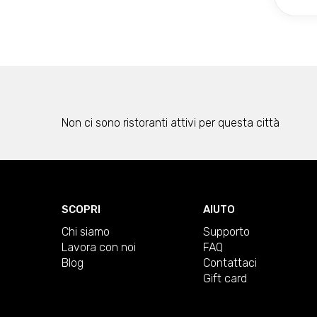
Non ci sono ristoranti attivi per questa città
SCOPRI
AIUTO
Chi siamo
Supporto
Lavora con noi
FAQ
Blog
Contattaci
Gift card