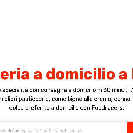
Completa il pagamento dell'ordine in [missing %{deadline} value].
eria a domicilio a
specialità con consegna a domicilio in 30 minuti. A 
gliori pasticcerie, come bignè alla crema, cannoli, t
dolce preferito a domicilio con Foodracers.