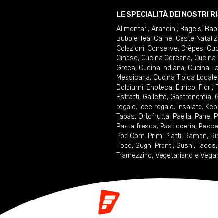
LE SPECIALITÀ DEI NOSTRI 
Alimentari
,
Arancini
,
Bagels
,
Bao
Bubble Tea
,
Carne
,
Ceste Nataliz
Colazioni
,
Conserve
,
Crêpes
,
Cuc
Cinese
,
Cucina Coreana
,
Cucina 
Greca
,
Cucina Indiana
,
Cucina La
Messicana
,
Cucina Tipica Locale
Dolciumi
,
Enoteca
,
Etnico
,
Fiori
,
F
Estratti
,
Galletto
,
Gastronomia
,
G
regalo
,
Idee regalo
,
Insalate
,
Keb
Tapas
,
Ortofrutta
,
Paella
,
Pane
,
P
Pasta fresca
,
Pasticceria
,
Pesce
Pop Corn
,
Primi Piatti
,
Ramen
,
Ri
Food
,
Sughi Pronti
,
Sushi
,
Tacos
Tramezzino
,
Vegetariano e Vega