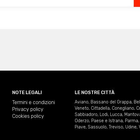
NOTE LEGALI
LE NOSTRE CITTÀ
Termini e condizioni
Aviano
,
Bassano del Grappa
,
Be
Veneto
,
Cittadella
,
Conegliano
,
C
Privacy policy
Sabbiadoro
,
Lodi
,
Lucca
,
Mantov
Cookies policy
Oderzo
,
Paese e Istrana
,
Parma
Piave
,
Sassuolo
,
Treviso
,
Udine
,