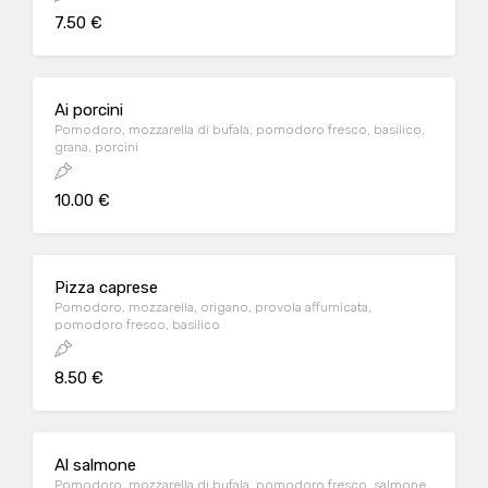
7.50 €
Ai porcini
Pomodoro, mozzarella di bufala, pomodoro fresco, basilico,
grana, porcini
10.00 €
Pizza caprese
Pomodoro, mozzarella, origano, provola affumicata,
pomodoro fresco, basilico
8.50 €
Al salmone
Pomodoro, mozzarella di bufala, pomodoro fresco, salmone,