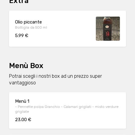
Extra
Olio piccante
Bottiglia da 500 ml
5.99 €
Menù Box
Potrai scegli i nostri box ad un prezzo super
vantaggioso
Menù 1
- Pennette polpa Granchio - Calamari grigliati - misto verdure
grigliate
23.00 €