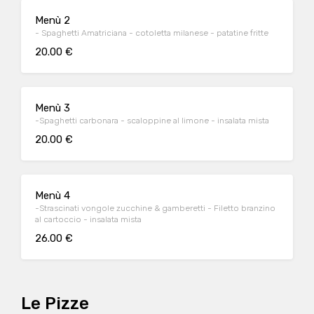
Menù 2
- Spaghetti Amatriciana - cotoletta milanese - patatine fritte
20.00 €
Menù 3
-Spaghetti carbonara - scaloppine al limone - insalata mista
20.00 €
Menù 4
-Strascinati vongole zucchine & gamberetti - Filetto branzino
al cartoccio - insalata mista
26.00 €
Le Pizze