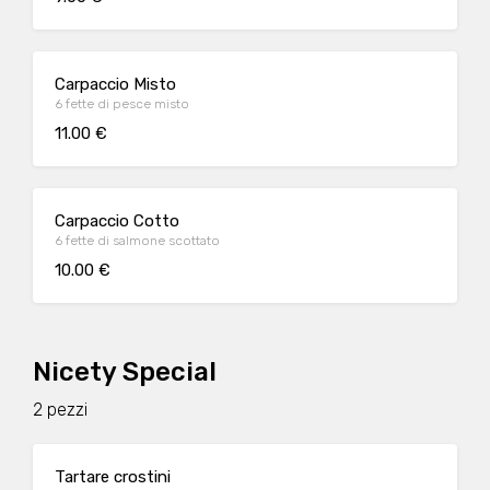
Carpaccio Misto
6 fette di pesce misto
11.00 €
Carpaccio Cotto
6 fette di salmone scottato
10.00 €
Nicety Special
2 pezzi
Tartare crostini