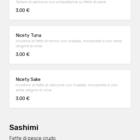
Tartare di salmone con philadelphia su fette di pane
3.00 €
Nicety Tuna
Involtina di fetta di tonno con insalata, mozzarella e olio extra
vergine di oliva
3.00 €
Nicety Sake
Involtino di fetta di salmone con insalata, mozzarella e olio
extra vergine di oliva
3.00 €
Sashimi
Fette di pesce crudo.