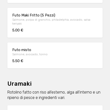
Futo Maki Fritto (5 Pezzi)
Salmone, polpa di granchio, philadelphia, avocado, salsa
teriyaki
5.00 €
Futo misto
Salmone, avocado, tonno
5.50 €
Uramaki
Rotolino fatto con riso all'esterno, alga all'interno e un
ripieno di pesce e ingredienti vari.