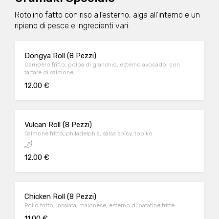
Rotolino fatto con riso all'esterno, alga all'interno e un
ripieno di pesce e ingredienti vari.
Dongya Roll (8 Pezzi)
Gambero fritto, polpa di granchio, esterno avocado, con
tartare di salmone
12.00 €
Vulcan Roll (8 Pezzi)
Salmone fritto, philadelphia, salsa spicy, tobiko
12.00 €
Chicken Roll (8 Pezzi)
Pollo fritto, insalata, maionese, esterno di patatine fritte
11.00 €