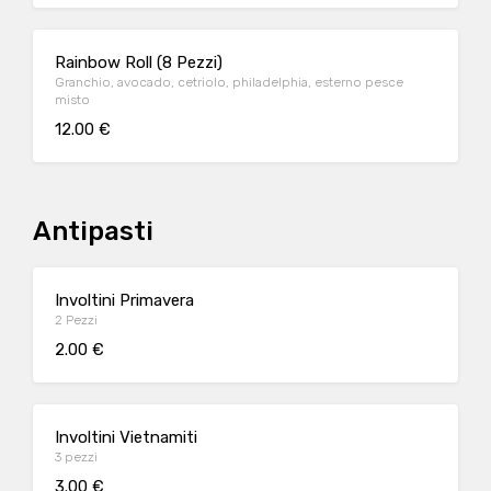
Rainbow Roll (8 Pezzi)
Granchio, avocado, cetriolo, philadelphia, esterno pesce
misto
12.00 €
Antipasti
Involtini Primavera
2 Pezzi
2.00 €
Involtini Vietnamiti
3 pezzi
3.00 €