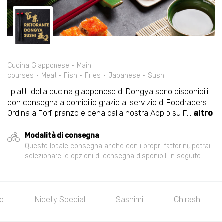
Cucina Giapponese
Main
courses
Meat
Fish
Fries
Japanese
Sushi
I piatti della cucina giapponese di Dongya sono disponibili
con consegna a domicilio grazie al servizio di Foodracers.
Ordina a Forlì pranzo e cena dalla nostra App o su F
...
altro
Modalità di consegna
Questo locale consegna anche con i propri fattorini, potrai
selezionare le opzioni di consegna disponibili in seguito.
Sashimi
Chirashi
Barca
Gunkan e K