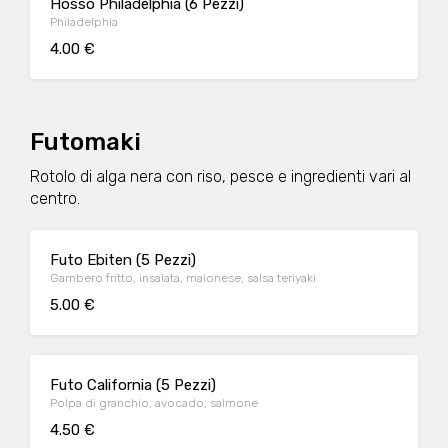
Hosso Philadelphia (6 Pezzi)
Philadelphia
4.00 €
Futomaki
Rotolo di alga nera con riso, pesce e ingredienti vari al
centro.
Futo Ebiten (5 Pezzi)
Gambero fritto, insalata, maionese, salsa teriyaki
5.00 €
Futo California (5 Pezzi)
Polpa di granchio, avocado, salmone
4.50 €