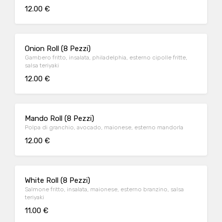
12.00 €
Onion Roll (8 Pezzi)
Gambero fritto, insalata, philadelphia, esterno cipolle fritte,
salsa teriyaki
12.00 €
Mando Roll (8 Pezzi)
Polpa di granchio, avocado, maionese, esterno mandorla
12.00 €
White Roll (8 Pezzi)
Salmone fritto, insalata, maionese, esterno branzino, salsa
teriyaki
11.00 €