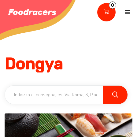
0
Dongya