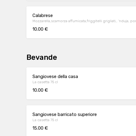
Calabrese
Mozzarella,scamorza affumicata,friggitelli grigliati,. 'nduja, 
10.00 €
Bevande
Sangiovese della casa
La casetta 75 cl
10.00 €
Sangiovese barricato superiore
La casetta 75 cl
15.00 €