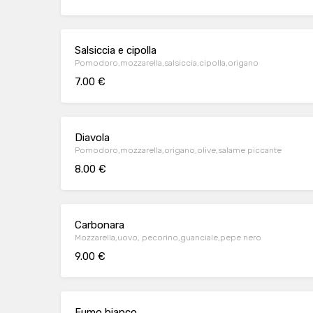
Salsiccia e cipolla
Pomodoro,mozzarella,salsiccia,cipolla,origano
7.00 €
Diavola
Pomodoro,mozzarella,origano,olive,salame piccante
8.00 €
Carbonara
Mozzarella,uovo, pecorino,guanciale,pepe nero
9.00 €
Fumo bianco