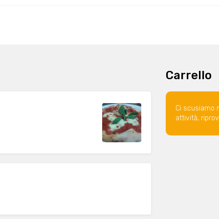
Carrello
Ci scusiamo 
attività, ripr