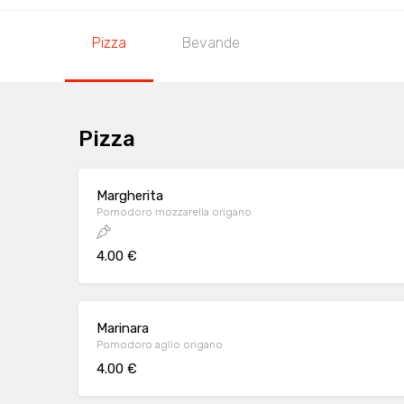
Pizza
Bevande
Pizza
Margherita
Pomodoro mozzarella origano
4.00 €
Marinara
Pomodoro aglio origano
4.00 €