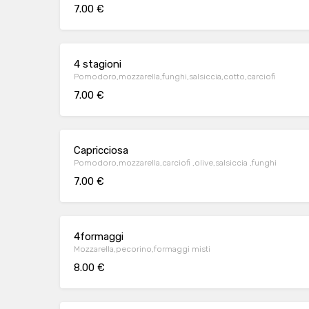
7.00 €
4 stagioni
Pomodoro,mozzarella,funghi,salsiccia,cotto,carciofi
7.00 €
Capricciosa
Pomodoro,mozzarella,carciofi ,olive,salsiccia ,funghi
7.00 €
4formaggi
Mozzarella,pecorino,formaggi misti
8.00 €