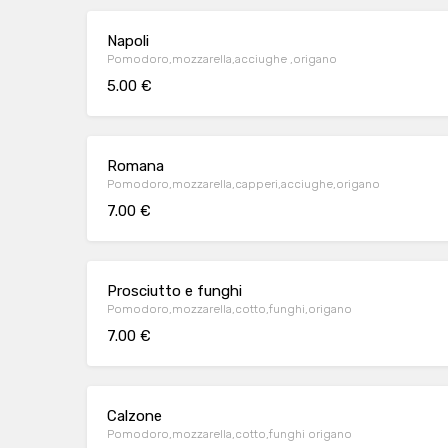
Napoli
Pomodoro,mozzarella,acciughe ,origano
5.00 €
Romana
Pomodoro,mozzarella,capperi,acciughe,origano
7.00 €
Prosciutto e funghi
Pomodoro,mozzarella,cotto,funghi,origano
7.00 €
Calzone
Pomodoro,mozzarella,cotto,funghi origano