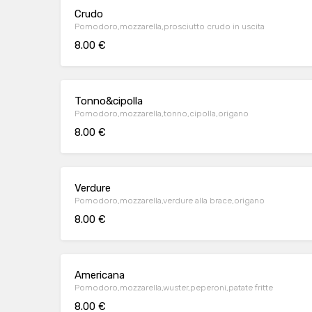
Crudo
Pomodoro,mozzarella,prosciutto crudo in uscita
8.00 €
Tonno&cipolla
Pomodoro,mozzarella,tonno,cipolla,origano
8.00 €
Verdure
Pomodoro,mozzarella,verdure alla brace,origano
8.00 €
Americana
Pomodoro,mozzarella,wuster,peperoni,patate fritte
8.00 €