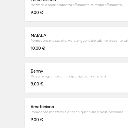
Mozzarella,spek,scamorza affumicata,salmone affumicato
9.00 €
MAIALA
Pomodoro,mozzarella, wurstel,guanciale,salame piccante,sal
10.00 €
Benny
Mozzarella,pomodorini, cipolla,scaglie di grana
8.00 €
Amatriciana
Pomodoro,mozzarella,origano,guanciale,cipolla,pecorino
9.00 €