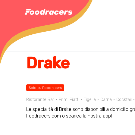
Drake
Solo su Foodracers
Ristorante Bar
Primi Piatti
Tigelle
Carne
Cocktail
Le specialità di Drake sono disponibili a domicilio g
Foodracers.com o scarica la nostra app!