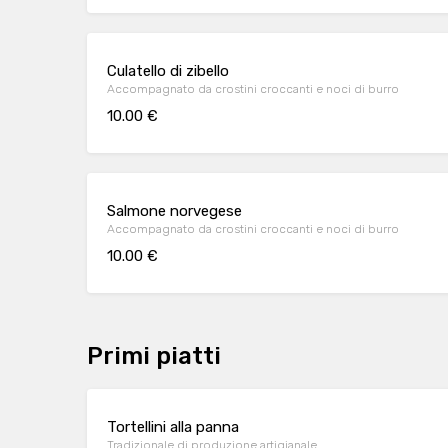
Culatello di zibello
Accompagnato da crostini croccanti e noci di burro
10.00 €
Salmone norvegese
Accompagnato da crostini croccanti e noci di burro
10.00 €
Primi piatti
Tortellini alla panna
Tradizionale di produzione artigianale