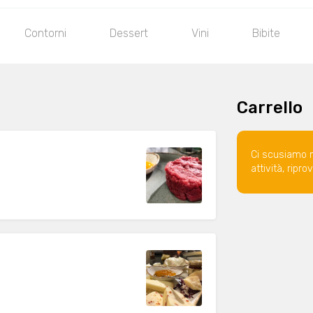
Contorni
Dessert
Vini
Bibite
Carrello
Ci scusiamo 
attività, ripr