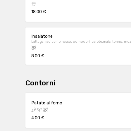
18.00 €
Insalatone
Lattuga, radicchio rosso, pomodori, carote,mais, tonno, moz
8.00 €
Contorni
Patate al forno
4.00 €