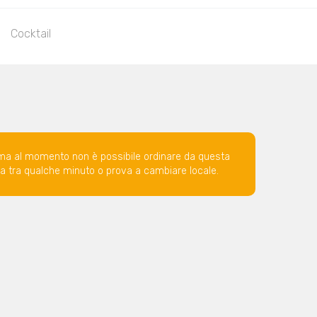
Cocktail
ma al momento non è possibile ordinare da questa
ova tra qualche minuto o prova a cambiare locale.