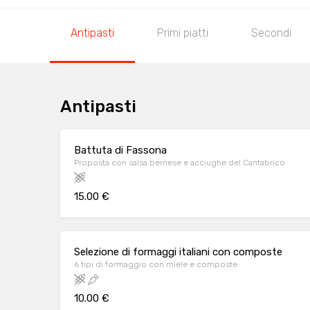
Antipasti
Primi piatti
Secondi
Antipasti
Battuta di Fassona
Proposta con salsa bernese e acciughe del Cantabrico
15.00 €
Selezione di formaggi italiani con composte
6 tipi di formaggio con miele e composte
10.00 €