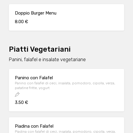
Doppio Burger Menu
8.00 €
Piatti Vegetariani
Panini, falafel e insalate vegetariane
Panino con Falafel
Panino con falafel di ceci, insalata, pomodoro, cipolla, verza,
patatine fritte, yogurt
3.50 €
Piadina con Falafel
Piadina con falafel di ceci, insalata, pomodoro, cipolla, verza,