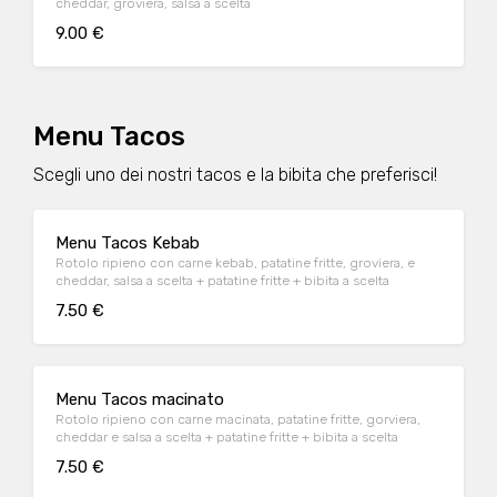
cheddar, groviera, salsa a scelta
9.00 €
Menu Tacos
Scegli uno dei nostri tacos e la bibita che preferisci!
Menu Tacos Kebab
Rotolo ripieno con carne kebab, patatine fritte, groviera, e
cheddar, salsa a scelta + patatine fritte + bibita a scelta
7.50 €
Menu Tacos macinato
Rotolo ripieno con carne macinata, patatine fritte, gorviera,
cheddar e salsa a scelta + patatine fritte + bibita a scelta
7.50 €