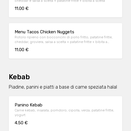
cheddar e salsa a scelta + patatine fritte + bibita a scelta
11.00 €
Menu Tacos Chicken Nuggets
Rotolo ripieno con bocconcini di pollo fritto, patatine fritte,
cheddar, groviera, salsa a scelta + patatine fritte + bibita a
scelta
11.00 €
Kebab
Piadine, panini e piatti a base di carne speziata halal
Panino Kebab
Carne kebab, insalata, pomdoro, cipolla, verza, patatine fritte,
yogurt
4.50 €