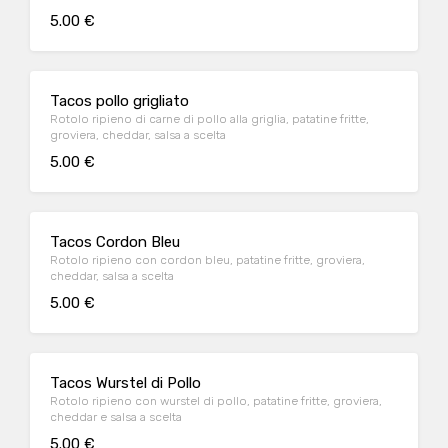
5.00 €
Tacos pollo grigliato
Rotolo ripieno di carne di pollo alla griglia, patatine fritte,
groviera, cheddar, salsa a scelta
5.00 €
Tacos Cordon Bleu
Rotolo ripieno con cordon bleu, patatine fritte, groviera,
cheddar, salsa a scelta
5.00 €
Tacos Wurstel di Pollo
Rotolo ripieno con wurstel di pollo, patatine fritte, groviera,
cheddar e salsa a scelta
5.00 €