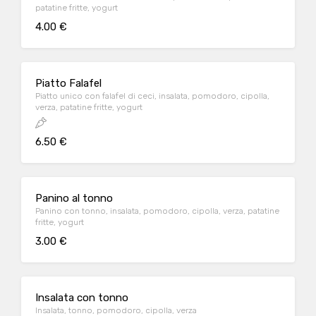
patatine fritte, yogurt
4.00 €
Piatto Falafel
Piatto unico con falafel di ceci, insalata, pomodoro, cipolla,
verza, patatine fritte, yogurt
6.50 €
Panino al tonno
Panino con tonno, insalata, pomodoro, cipolla, verza, patatine
fritte, yogurt
3.00 €
Insalata con tonno
Insalata, tonno, pomodoro, cipolla, verza