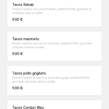
Tacos Kebab
Rotolo ripieno con carne kebab, patatine fritte, groviera, e
cheddar, salsa a scelta
9.00 €
Tacos macinato
Rotolo ripieno con carne macinata, patatine fritte, gorviera,
cheddar e salsa a scelta
9.00 €
Tacos pollo grigliato
Rotolo ripieno di carne di pollo alla griglia, patatine fritte,
groviera, cheddar, salsa a scelta
9.00 €
Tacos Cordon Bleu