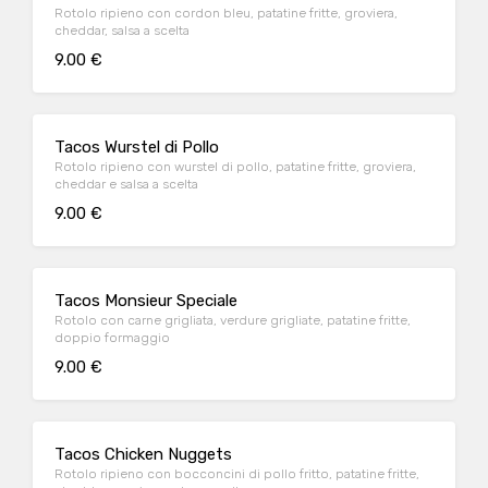
Rotolo ripieno con cordon bleu, patatine fritte, groviera,
cheddar, salsa a scelta
9.00 €
Tacos Wurstel di Pollo
Rotolo ripieno con wurstel di pollo, patatine fritte, groviera,
cheddar e salsa a scelta
9.00 €
Tacos Monsieur Speciale
Rotolo con carne grigliata, verdure grigliate, patatine fritte,
doppio formaggio
9.00 €
Tacos Chicken Nuggets
Rotolo ripieno con bocconcini di pollo fritto, patatine fritte,