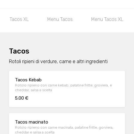
Tacos XL
Menu Tacos
Menu Tacos XL
Tacos
Rotoli ripieni di verdure, carne e altri ingredienti
Tacos Kebab
Rotolo ripieno con carne kebab, patatine fritte, groviera, e
cheddar, salsa a scelta
5.00 €
Tacos macinato
Rotolo ripieno con carne macinata, patatine fritte, gorviera,
cheddar e salsa a scelta