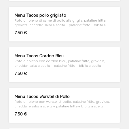
Menu Tacos pollo grigliato
Rotolo ripieno di carne di pollo alla griglia, patatine fritte,
groviera, cheddar, salsa a scelta + patatine fritte + bibita a
scelta
7.50 €
Menu Tacos Cordon Bleu
Rotolo ripieno con cordon bleu, patatine fritte, groviera,
cheddar, salsa a scelta + patatine fritte + bibita a scelta
7.50 €
Menu Tacos Wurstel di Pollo
Rotolo ripieno con wurstel di pollo, patatine fritte, groviera,
cheddar e salsa a scelta + patatine fritte + bibita a scelta
7.50 €