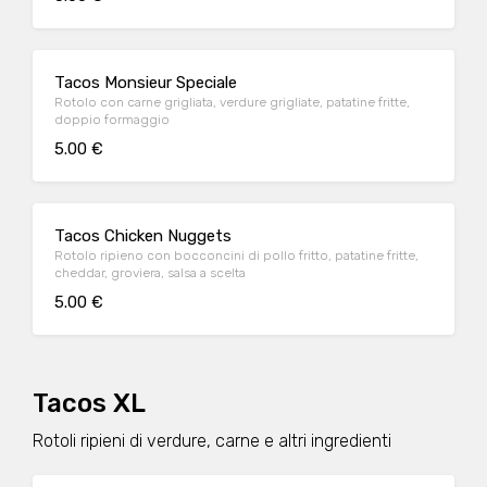
Tacos Monsieur Speciale
Rotolo con carne grigliata, verdure grigliate, patatine fritte,
doppio formaggio
5.00 €
Tacos Chicken Nuggets
Rotolo ripieno con bocconcini di pollo fritto, patatine fritte,
cheddar, groviera, salsa a scelta
5.00 €
Tacos XL
Rotoli ripieni di verdure, carne e altri ingredienti