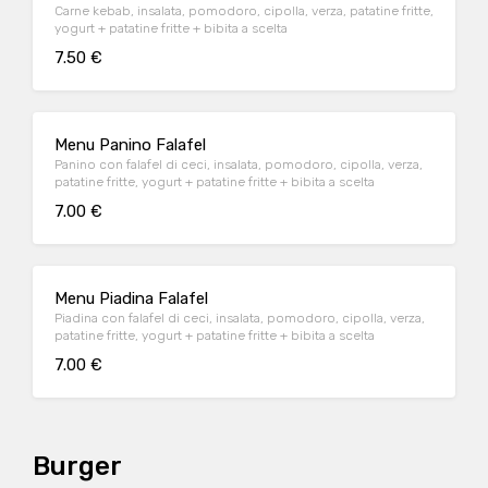
Carne kebab, insalata, pomodoro, cipolla, verza, patatine fritte,
yogurt + patatine fritte + bibita a scelta
7.50 €
Menu Panino Falafel
Panino con falafel di ceci, insalata, pomodoro, cipolla, verza,
patatine fritte, yogurt + patatine fritte + bibita a scelta
7.00 €
Menu Piadina Falafel
Piadina con falafel di ceci, insalata, pomodoro, cipolla, verza,
patatine fritte, yogurt + patatine fritte + bibita a scelta
7.00 €
Burger