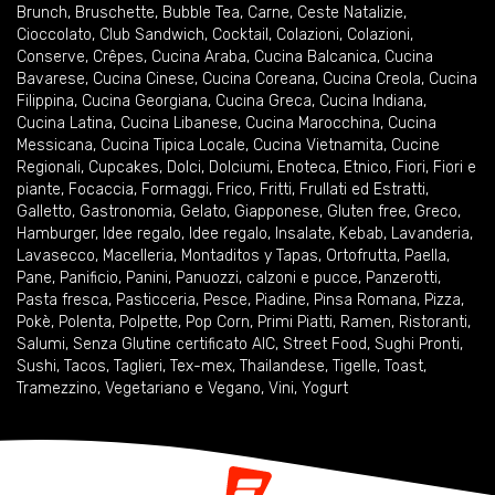
Brunch
,
Bruschette
,
Bubble Tea
,
Carne
,
Ceste Natalizie
,
Cioccolato
,
Club Sandwich
,
Cocktail
,
Colazioni
,
Colazioni
,
Conserve
,
Crêpes
,
Cucina Araba
,
Cucina Balcanica
,
Cucina
Bavarese
,
Cucina Cinese
,
Cucina Coreana
,
Cucina Creola
,
Cucina
Filippina
,
Cucina Georgiana
,
Cucina Greca
,
Cucina Indiana
,
Cucina Latina
,
Cucina Libanese
,
Cucina Marocchina
,
Cucina
Messicana
,
Cucina Tipica Locale
,
Cucina Vietnamita
,
Cucine
Regionali
,
Cupcakes
,
Dolci
,
Dolciumi
,
Enoteca
,
Etnico
,
Fiori
,
Fiori e
piante
,
Focaccia
,
Formaggi
,
Frico
,
Fritti
,
Frullati ed Estratti
,
Galletto
,
Gastronomia
,
Gelato
,
Giapponese
,
Gluten free
,
Greco
,
Hamburger
,
Idee regalo
,
Idee regalo
,
Insalate
,
Kebab
,
Lavanderia
,
Lavasecco
,
Macelleria
,
Montaditos y Tapas
,
Ortofrutta
,
Paella
,
Pane
,
Panificio
,
Panini
,
Panuozzi, calzoni e pucce
,
Panzerotti
,
Pasta fresca
,
Pasticceria
,
Pesce
,
Piadine
,
Pinsa Romana
,
Pizza
,
Pokè
,
Polenta
,
Polpette
,
Pop Corn
,
Primi Piatti
,
Ramen
,
Ristoranti
,
Salumi
,
Senza Glutine certificato AIC
,
Street Food
,
Sughi Pronti
,
Sushi
,
Tacos
,
Taglieri
,
Tex-mex
,
Thailandese
,
Tigelle
,
Toast
,
Tramezzino
,
Vegetariano e Vegano
,
Vini
,
Yogurt