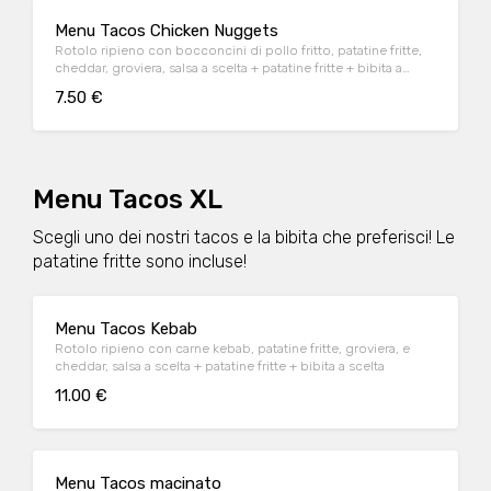
Menu Tacos Chicken Nuggets
Rotolo ripieno con bocconcini di pollo fritto, patatine fritte,
cheddar, groviera, salsa a scelta + patatine fritte + bibita a
scelta
7.50 €
Menu Tacos XL
Scegli uno dei nostri tacos e la bibita che preferisci! Le
patatine fritte sono incluse!
Menu Tacos Kebab
Rotolo ripieno con carne kebab, patatine fritte, groviera, e
cheddar, salsa a scelta + patatine fritte + bibita a scelta
11.00 €
Menu Tacos macinato