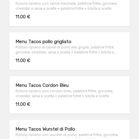
Rotolo ripieno con carne macinata, patatine fritte, gorviera,
cheddar e salsa a scelta + patatine fritte + bibita a scelta
11.00 €
Menu Tacos pollo grigliato
Rotolo ripieno di carne di pollo alla griglia, patatine fritte,
groviera, cheddar, salsa a scelta + patatine fritte + bibita a
scelta
11.00 €
Menu Tacos Cordon Bleu
Rotolo ripieno con cordon bleu, patatine fritte, groviera,
cheddar, salsa a scelta + patatine fritte + bibita a scelta
11.00 €
Menu Tacos Wurstel di Pollo
Rotolo ripieno con wurstel di pollo, patatine fritte, groviera,