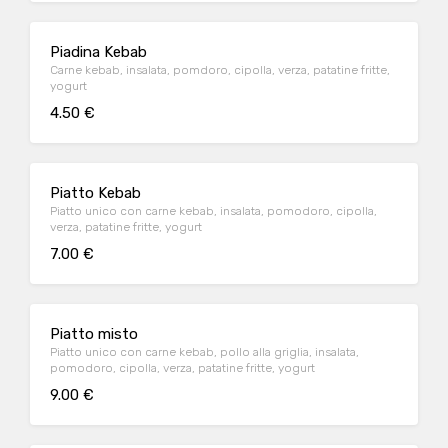
Piadina Kebab
Carne kebab, insalata, pomdoro, cipolla, verza, patatine fritte,
yogurt
4.50 €
Piatto Kebab
Piatto unico con carne kebab, insalata, pomodoro, cipolla,
verza, patatine fritte, yogurt
7.00 €
Piatto misto
Piatto unico con carne kebab, pollo alla griglia, insalata,
pomodoro, cipolla, verza, patatine fritte, yogurt
9.00 €