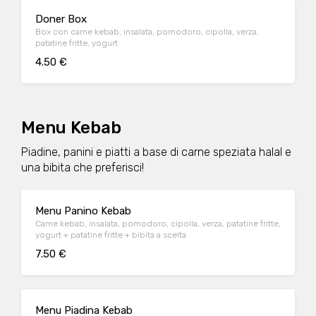
Doner Box
Box con carne kebab, insalata, pomodoro, cipolla, verza,
patatine fritte, yogurt
4.50 €
Menu Kebab
Piadine, panini e piatti a base di carne speziata halal e
una bibita che preferisci!
Menu Panino Kebab
Carne kebab, insalata, pomodoro, cipolla, verza, patatine fritte,
yogurt + patatine fritte + bibita a scelta
7.50 €
Menu Piadina Kebab