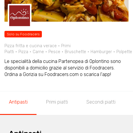
Solo su Foodracers
Pizza fritta e cucina verace
Primi
Piatti
Pizza
Carne
Pesce
Bruschette
Hamburger
Polpette
Le specialità della cucina Partenopea di Oplontino sono
disponibili a domicilio grazie al servizio di Foodracers.
Ordina a Gorizia su Foodracers.com o scarica l'app!
Antipasti
Primi piatti
Secondi piatti