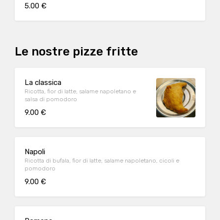
5.00 €
Le nostre pizze fritte
La classica
Ricotta, fior di latte, salame napoletano e
salsa di pomodoro
9.00 €
Napoli
Ricotta di bufala, fior di latte, salame napoletano, cicoli e
pomodoro
9.00 €