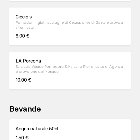
Ciccio's
Pomodorini gialli, acciughe di Cetara, olive di Gaeta e provola
affumicata
8.00 €
LA Porcona
Salsiccia Verace,Pomodoro S,Marzano Fior di Latte di Agerola
e provolone del Monaco
10.00 €
Bevande
Acqua naturale 50cl
1.50 €