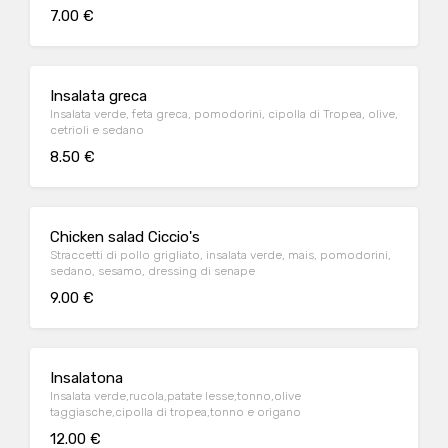
7.00 €
Insalata greca
Insalata verde, feta greca, pomodorini, cipolla di Tropea, olive,
cetrioli e sedano
8.50 €
Chicken salad Ciccio's
Straccetti di pollo grigliato, insalata verde, mais, pomodorini,
sedano, sesamo, dressing di senape
9.00 €
Insalatona
Insalata verde,rucola,patate lesse,tonno,olive
taggiasche,cipolla di tropea,tonno e origano
12.00 €