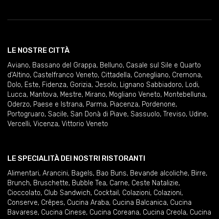
LE NOSTRE CITTÀ
Aviano
,
Bassano del Grappa
,
Belluno
,
Casale sul Sile e Quarto
d'Altino
,
Castelfranco Veneto
,
Cittadella
,
Conegliano
,
Cremona
,
Dolo
,
Este
,
Fidenza
,
Gorizia
,
Jesolo
,
Lignano Sabbiadoro
,
Lodi
,
Lucca
,
Mantova
,
Mestre
,
Mirano
,
Mogliano Veneto
,
Montebelluna
,
Oderzo
,
Paese e Istrana
,
Parma
,
Piacenza
,
Pordenone
,
Portogruaro
,
Sacile
,
San Donà di Piave
,
Sassuolo
,
Treviso
,
Udine
,
Vercelli
,
Vicenza
,
Vittorio Veneto
LE SPECIALITÀ DEI NOSTRI RISTORANTI
Alimentari
,
Arancini
,
Bagels
,
Bao Buns
,
Bevande alcoliche
,
Birre
,
Brunch
,
Bruschette
,
Bubble Tea
,
Carne
,
Ceste Natalizie
,
Cioccolato
,
Club Sandwich
,
Cocktail
,
Colazioni
,
Colazioni
,
Conserve
,
Crêpes
,
Cucina Araba
,
Cucina Balcanica
,
Cucina
Bavarese
,
Cucina Cinese
,
Cucina Coreana
,
Cucina Creola
,
Cucina