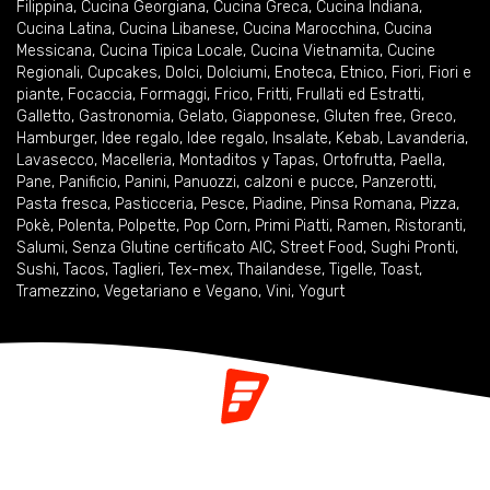
Filippina
,
Cucina Georgiana
,
Cucina Greca
,
Cucina Indiana
,
Cucina Latina
,
Cucina Libanese
,
Cucina Marocchina
,
Cucina
Messicana
,
Cucina Tipica Locale
,
Cucina Vietnamita
,
Cucine
Regionali
,
Cupcakes
,
Dolci
,
Dolciumi
,
Enoteca
,
Etnico
,
Fiori
,
Fiori e
piante
,
Focaccia
,
Formaggi
,
Frico
,
Fritti
,
Frullati ed Estratti
,
Galletto
,
Gastronomia
,
Gelato
,
Giapponese
,
Gluten free
,
Greco
,
Hamburger
,
Idee regalo
,
Idee regalo
,
Insalate
,
Kebab
,
Lavanderia
,
Lavasecco
,
Macelleria
,
Montaditos y Tapas
,
Ortofrutta
,
Paella
,
Pane
,
Panificio
,
Panini
,
Panuozzi, calzoni e pucce
,
Panzerotti
,
Pasta fresca
,
Pasticceria
,
Pesce
,
Piadine
,
Pinsa Romana
,
Pizza
,
Pokè
,
Polenta
,
Polpette
,
Pop Corn
,
Primi Piatti
,
Ramen
,
Ristoranti
,
Salumi
,
Senza Glutine certificato AIC
,
Street Food
,
Sughi Pronti
,
Sushi
,
Tacos
,
Taglieri
,
Tex-mex
,
Thailandese
,
Tigelle
,
Toast
,
Tramezzino
,
Vegetariano e Vegano
,
Vini
,
Yogurt