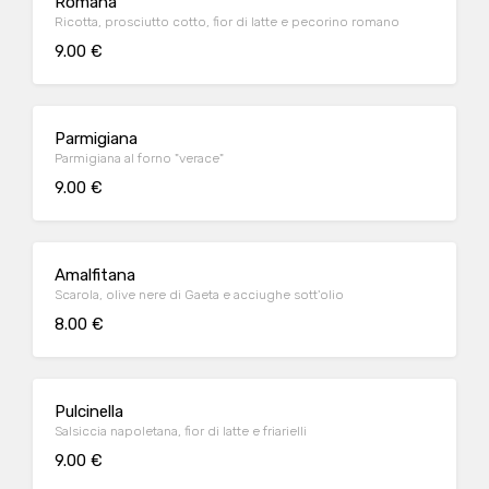
Romana
Ricotta, prosciutto cotto, fior di latte e pecorino romano
9.00 €
Parmigiana
Parmigiana al forno "verace"
9.00 €
Amalfitana
Scarola, olive nere di Gaeta e acciughe sott'olio
8.00 €
Pulcinella
Salsiccia napoletana, fior di latte e friarielli
9.00 €