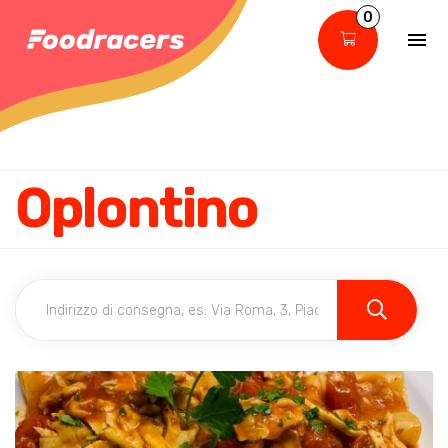
0
Oplontino