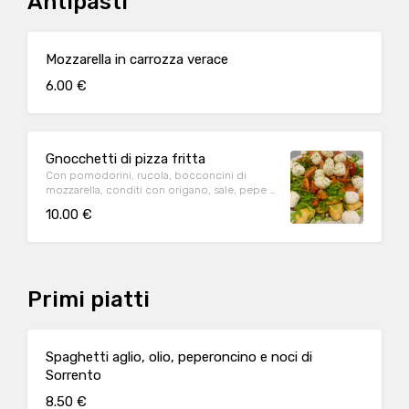
Antipasti
Mozzarella in carrozza verace
6.00 €
Gnocchetti di pizza fritta
Con pomodorini, rucola, bocconcini di
mozzarella, conditi con origano, sale, pepe e
olio evo
10.00 €
Primi piatti
Spaghetti aglio, olio, peperoncino e noci di
Sorrento
8.50 €