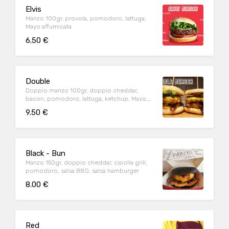
Elvis
Manzo 100gr, provola, pomodoro, lattuga,
Mayo affumicata
6.50 €
Double
Doppio manzo 100gr, doppio cheddar,
bacon, pomodoro, lattuga, ketchup, Mayo,
salsa hamburger
9.50 €
Black - Bun
Manzo 150gr, doppio cheddar, cipolla grill,
pomodoro, salsa BBQ, salsa hamburger
8.00 €
Red