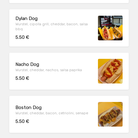
Dylan Dog
Wurstel, cipolla grill, cheddar, bacon, salsa
bbq
5.50 €
Nacho Dog
Wurstel, cheddar, nachos, salsa paprika
5.50 €
Boston Dog
Wurstel, cheddar, bacon, cetriolini, senape
5.50 €