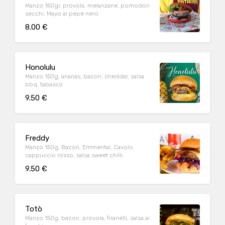
Manzo 150gr, provola, melanzane, pomodori
secchi, Mayo al pepe nero
8.00 €
Honolulu
Manzo 150g, ananas, bacon, cheddar, salsa
bbq, tabasco
9.50 €
Freddy
Manzo 150g, Bacon, Emmental, Cavolo
cappuccio rosso, salsa sweet chilli.
9.50 €
Totò
Manzo 150g, bacon, provola, friarielli, salsa ai