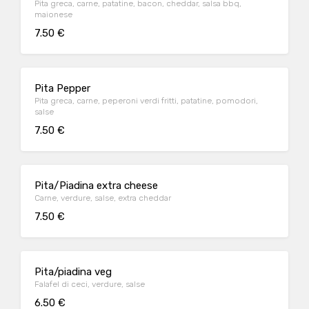
Pita greca, carne, patatine, bacon, cheddar, salsa bbq,
maionese
7.50 €
Pita Pepper
Pita greca, carne, peperoni verdi fritti, patatine, pomodori,
salse
7.50 €
Pita/Piadina extra cheese
Carne, verdure, salse, extra cheddar
7.50 €
Pita/piadina veg
Falafel di ceci, verdure, salse
6.50 €