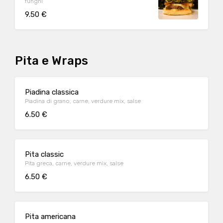
funghi
9.50 €
Pita e Wraps
Piadina classica
Piadina di grano, carne, verdure mix, salse
6.50 €
Pita classic
Pita greca, carne, verdure mix, salse
6.50 €
Pita americana