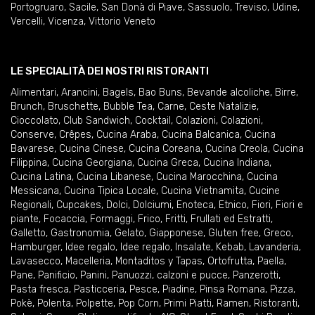
Portogruaro
,
Sacile
,
San Donà di Piave
,
Sassuolo
,
Treviso
,
Udine
,
Vercelli
,
Vicenza
,
Vittorio Veneto
LE SPECIALITÀ DEI NOSTRI RISTORANTI
Alimentari
,
Arancini
,
Bagels
,
Bao Buns
,
Bevande alcoliche
,
Birre
,
Brunch
,
Bruschette
,
Bubble Tea
,
Carne
,
Ceste Natalizie
,
Cioccolato
,
Club Sandwich
,
Cocktail
,
Colazioni
,
Colazioni
,
Conserve
,
Crêpes
,
Cucina Araba
,
Cucina Balcanica
,
Cucina
Bavarese
,
Cucina Cinese
,
Cucina Coreana
,
Cucina Creola
,
Cucina
Filippina
,
Cucina Georgiana
,
Cucina Greca
,
Cucina Indiana
,
Cucina Latina
,
Cucina Libanese
,
Cucina Marocchina
,
Cucina
Messicana
,
Cucina Tipica Locale
,
Cucina Vietnamita
,
Cucine
Regionali
,
Cupcakes
,
Dolci
,
Dolciumi
,
Enoteca
,
Etnico
,
Fiori
,
Fiori e
piante
,
Focaccia
,
Formaggi
,
Frico
,
Fritti
,
Frullati ed Estratti
,
Galletto
,
Gastronomia
,
Gelato
,
Giapponese
,
Gluten free
,
Greco
,
Hamburger
,
Idee regalo
,
Idee regalo
,
Insalate
,
Kebab
,
Lavanderia
,
Lavasecco
,
Macelleria
,
Montaditos y Tapas
,
Ortofrutta
,
Paella
,
Pane
,
Panificio
,
Panini
,
Panuozzi, calzoni e pucce
,
Panzerotti
,
Pasta fresca
,
Pasticceria
,
Pesce
,
Piadine
,
Pinsa Romana
,
Pizza
,
Pokè
,
Polenta
,
Polpette
,
Pop Corn
,
Primi Piatti
,
Ramen
,
Ristoranti
,