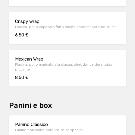
Crispy wrap
Piadina, pollo impanato fritto crispy, cheddar, verdure, salse
6.50 €
Mexican Wrap
Piadina, pollo marinato alla piastra, cheddar, verdure, salsa
piccante
8.50 €
Panini e box
Panino Classico
Panino con carne, verdure, salse speciali