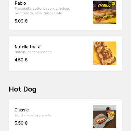
Pablo
Prosciutto cotto, bacon, cheddar,
pomodoro, salsa guacamole
5.00 €
Nutella toast
Nutella, banana, cocco
4.50 €
Hot Dog
Classic
Wurstel + salsa a scelta
3.50 €