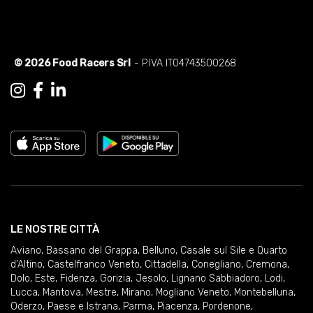
© 2026 Food Racers Srl
- P.IVA IT04743500268
LE NOSTRE CITTÀ
Aviano
,
Bassano del Grappa
,
Belluno
,
Casale sul Sile e Quarto
d'Altino
,
Castelfranco Veneto
,
Cittadella
,
Conegliano
,
Cremona
,
Dolo
,
Este
,
Fidenza
,
Gorizia
,
Jesolo
,
Lignano Sabbiadoro
,
Lodi
,
Lucca
,
Mantova
,
Mestre
,
Mirano
,
Mogliano Veneto
,
Montebelluna
,
Oderzo
,
Paese e Istrana
,
Parma
,
Piacenza
,
Pordenone
,