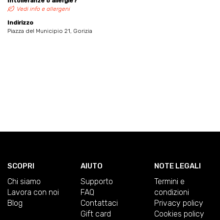
Intolleranze o allergie?
Vedi info e allergeni
Indirizzo
Piazza del Municipio 21, Gorizia
SCOPRI
AIUTO
NOTE LEGALI
Chi siamo
Supporto
Termini e
Lavora con noi
FAQ
condizioni
Blog
Contattaci
Privacy policy
Gift card
Cookies policy