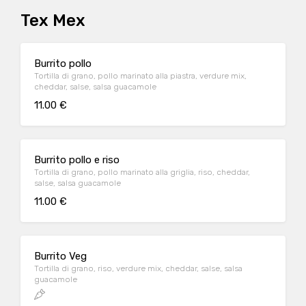
Tex Mex
Burrito pollo
Tortilla di grano, pollo marinato alla piastra, verdure mix,
cheddar, salse, salsa guacamole
11.00 €
Burrito pollo e riso
Tortilla di grano, pollo marinato alla griglia, riso, cheddar,
salse, salsa guacamole
11.00 €
Burrito Veg
Tortilla di grano, riso, verdure mix, cheddar, salse, salsa
guacamole