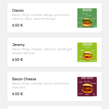
Classic
Manzo 100gr, cheddar, lattuga, pomodoro,
ketchup, Mayo, salsa hamburger
6.50 €
Jeremy
Manzo 100gr, cheddar, cetriolini, cipolla grill,
senape, ketchup
6.50 €
Bacon Cheese
Manzo 100gr, cheddar, bacon, pomodoro,
salsa bbq
6.50 €