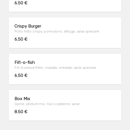
6.50 €
Crispy Burger
Pollo fritto crispy, pomodoro, lattuga, salsa speciale
6.50 €
Filt-o-fish
Filt di pesce fritto, insalata, cheddar, salsa speciale
6.50 €
Box Mix
Carne, verdure mix, riso o patatine, salse
8.50 €