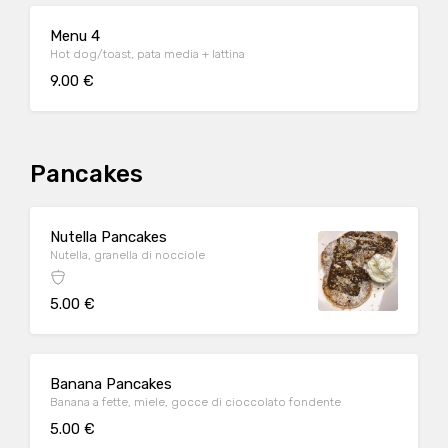
Menu 4
Hot dog/toast, pata media + lattina
9.00 €
Pancakes
Nutella Pancakes
Nutella, granella di nocciole
5.00 €
Banana Pancakes
Banana a fette, miele, gocce di cioccolato fondente
5.00 €