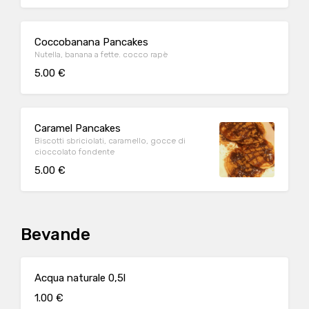
Coccobanana Pancakes
Nutella, banana a fette. cocco rapè
5.00 €
Caramel Pancakes
Biscotti sbriciolati, caramello, gocce di
cioccolato fondente
5.00 €
Bevande
Acqua naturale 0,5l
1.00 €