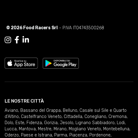
© 2026 Food Racers Srl
- P.IVA IT04743500268
LE NOSTRE CITTÀ
Aviano
,
Bassano del Grappa
,
Belluno
,
Casale sul Sile e Quarto
d'Altino
,
Castelfranco Veneto
,
Cittadella
,
Conegliano
,
Cremona
,
Dolo
,
Este
,
Fidenza
,
Gorizia
,
Jesolo
,
Lignano Sabbiadoro
,
Lodi
,
Lucca
,
Mantova
,
Mestre
,
Mirano
,
Mogliano Veneto
,
Montebelluna
,
Oderzo
,
Paese e Istrana
,
Parma
,
Piacenza
,
Pordenone
,