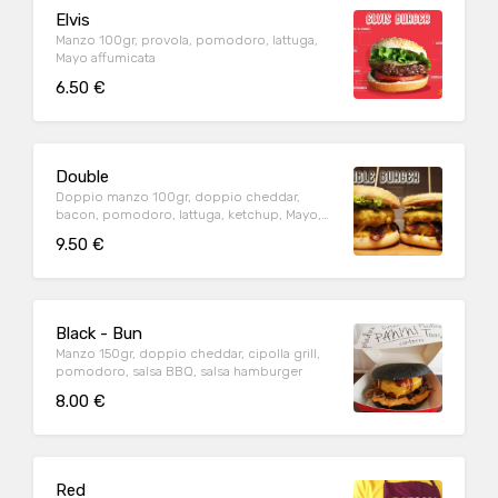
Elvis
Manzo 100gr, provola, pomodoro, lattuga,
Mayo affumicata
6.50 €
Double
Doppio manzo 100gr, doppio cheddar,
bacon, pomodoro, lattuga, ketchup, Mayo,
salsa hamburger
9.50 €
Black - Bun
Manzo 150gr, doppio cheddar, cipolla grill,
pomodoro, salsa BBQ, salsa hamburger
8.00 €
Red