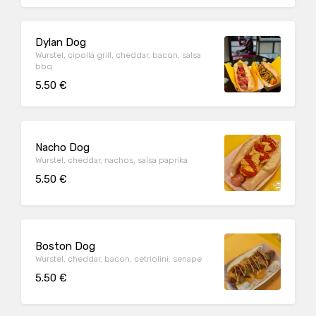
Dylan Dog
Wurstel, cipolla grill, cheddar, bacon, salsa
bbq
5.50 €
Nacho Dog
Wurstel, cheddar, nachos, salsa paprika
5.50 €
Boston Dog
Wurstel, cheddar, bacon, cetriolini, senape
5.50 €