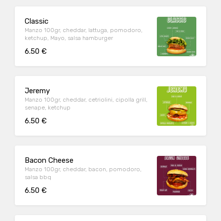
Classic
Manzo 100gr, cheddar, lattuga, pomodoro,
ketchup, Mayo, salsa hamburger
6.50 €
Jeremy
Manzo 100gr, cheddar, cetriolini, cipolla grill,
senape, ketchup
6.50 €
Bacon Cheese
Manzo 100gr, cheddar, bacon, pomodoro,
salsa bbq
6.50 €