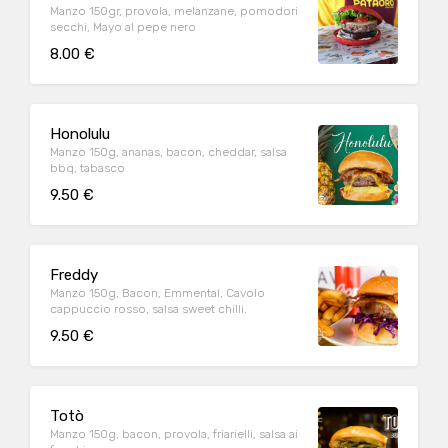
Manzo 150gr, provola, melanzane, pomodori
secchi, Mayo al pepe nero
8.00 €
Honolulu
Manzo 150g, ananas, bacon, cheddar, salsa
bbq, tabasco
9.50 €
Freddy
Manzo 150g, Bacon, Emmental, Cavolo
cappuccio rosso, salsa sweet chilli.
9.50 €
Totò
Manzo 150g, bacon, provola, friarielli, salsa ai