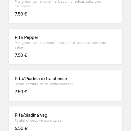
Pita greca, carne, patatine, bacon, cheddar, salsa bbq,
maionese
7.50 €
Pita Pepper
Pita greca, carne, peperoni verdi fritti, patatine, pomodori,
salse
7.50 €
Pita/Piadina extra cheese
Carne, verdure, salse, extra cheddar
7.50 €
Pita/piadina veg
Falafel di ceci, verdure, salse
6.50 €