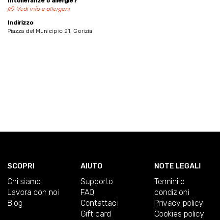
Intolleranze o allergie?
Vedi info e allergeni
Indirizzo
Piazza del Municipio 21, Gorizia
SCOPRI
AIUTO
NOTE LEGALI
Chi siamo
Supporto
Termini e
Lavora con noi
FAQ
condizioni
Blog
Contattaci
Privacy policy
Gift card
Cookies policy