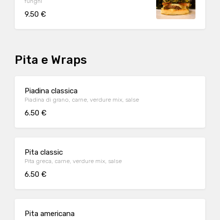
funghi
9.50 €
Pita e Wraps
Piadina classica
Piadina di grano, carne, verdure mix, salse
6.50 €
Pita classic
Pita greca, carne, verdure mix, salse
6.50 €
Pita americana