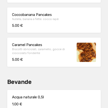
Coccobanana Pancakes
Nutella, banana a fette. cocco rapè
5.00 €
Caramel Pancakes
Biscotti sbriciolati, caramello, gocce di
cioccolato fondente
5.00 €
Bevande
Acqua naturale 0,5l
1.00 €