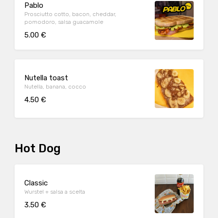
Pablo
Prosciutto cotto, bacon, cheddar,
pomodoro, salsa guacamole
5.00 €
Nutella toast
Nutella, banana, cocco
4.50 €
Hot Dog
Classic
Wurstel + salsa a scelta
3.50 €