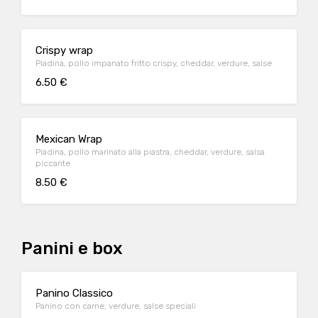
Crispy wrap
Piadina, pollo impanato fritto crispy, cheddar, verdure, salse
6.50 €
Mexican Wrap
Piadina, pollo marinato alla piastra, cheddar, verdure, salsa
piccante
8.50 €
Panini e box
Panino Classico
Panino con carne, verdure, salse speciali