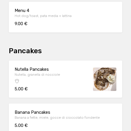
Menu 4
Hot dog/toast, pata media + lattina
9.00 €
Pancakes
Nutella Pancakes
Nutella, granella di nocciole
5.00 €
Banana Pancakes
Banana a fette, miele, gocce di cioccolato fondente
5.00 €