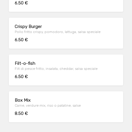
6.50 €
Crispy Burger
Pollo fritto crispy, pomodoro, lattuga, salsa speciale
6.50 €
Filt-o-fish
Filt di pesce fritto, insalata, cheddar, salsa speciale
6.50 €
Box Mix
Carne, verdure mix, riso o patatine, salse
8.50 €