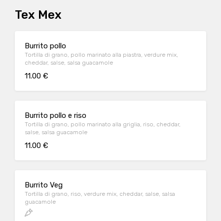
Tex Mex
Burrito pollo
Tortilla di grano, pollo marinato alla piastra, verdure mix,
cheddar, salse, salsa guacamole
11.00 €
Burrito pollo e riso
Tortilla di grano, pollo marinato alla griglia, riso, cheddar,
salse, salsa guacamole
11.00 €
Burrito Veg
Tortilla di grano, riso, verdure mix, cheddar, salse, salsa
guacamole