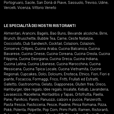
Portogruaro
,
Sacile
,
San Donà di Piave
,
Sassuolo
,
Treviso
,
Udine
,
Vercelli
,
Vicenza
,
Vittorio Veneto
LE SPECIALITÀ DEI NOSTRI RISTORANTI
Alimentari
,
Arancini
,
Bagels
,
Bao Buns
,
Bevande alcoliche
,
Birre
,
Brunch
,
Bruschette
,
Bubble Tea
,
Carne
,
Ceste Natalizie
,
Cioccolato
,
Club Sandwich
,
Cocktail
,
Colazioni
,
Colazioni
,
Conserve
,
Crêpes
,
Cucina Araba
,
Cucina Balcanica
,
Cucina
Bavarese
,
Cucina Cinese
,
Cucina Coreana
,
Cucina Creola
,
Cucina
Filippina
,
Cucina Georgiana
,
Cucina Greca
,
Cucina Indiana
,
Cucina Latina
,
Cucina Libanese
,
Cucina Marocchina
,
Cucina
Messicana
,
Cucina Tipica Locale
,
Cucina Vietnamita
,
Cucine
Regionali
,
Cupcakes
,
Dolci
,
Dolciumi
,
Enoteca
,
Etnico
,
Fiori
,
Fiori e
piante
,
Focaccia
,
Formaggi
,
Frico
,
Fritti
,
Frullati ed Estratti
,
Galletto
,
Gastronomia
,
Gelato
,
Giapponese
,
Gluten free
,
Greco
,
Hamburger
,
Idee regalo
,
Idee regalo
,
Insalate
,
Kebab
,
Lavanderia
,
Lavasecco
,
Macelleria
,
Montaditos y Tapas
,
Ortofrutta
,
Paella
,
Pane
,
Panificio
,
Panini
,
Panuozzi, calzoni e pucce
,
Panzerotti
,
Pasta fresca
,
Pasticceria
,
Pesce
,
Piadine
,
Pinsa Romana
,
Pizza
,
Pokè
,
Polenta
,
Polpette
,
Pop Corn
,
Primi Piatti
,
Ramen
,
Ristoranti
,