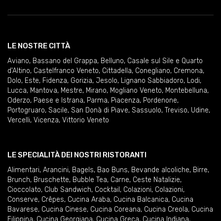
LE NOSTRE CITTÀ
Aviano
,
Bassano del Grappa
,
Belluno
,
Casale sul Sile e Quarto
d'Altino
,
Castelfranco Veneto
,
Cittadella
,
Conegliano
,
Cremona
,
Dolo
,
Este
,
Fidenza
,
Gorizia
,
Jesolo
,
Lignano Sabbiadoro
,
Lodi
,
Lucca
,
Mantova
,
Mestre
,
Mirano
,
Mogliano Veneto
,
Montebelluna
,
Oderzo
,
Paese e Istrana
,
Parma
,
Piacenza
,
Pordenone
,
Portogruaro
,
Sacile
,
San Donà di Piave
,
Sassuolo
,
Treviso
,
Udine
,
Vercelli
,
Vicenza
,
Vittorio Veneto
LE SPECIALITÀ DEI NOSTRI RISTORANTI
Alimentari
,
Arancini
,
Bagels
,
Bao Buns
,
Bevande alcoliche
,
Birre
,
Brunch
,
Bruschette
,
Bubble Tea
,
Carne
,
Ceste Natalizie
,
Cioccolato
,
Club Sandwich
,
Cocktail
,
Colazioni
,
Colazioni
,
Conserve
,
Crêpes
,
Cucina Araba
,
Cucina Balcanica
,
Cucina
Bavarese
,
Cucina Cinese
,
Cucina Coreana
,
Cucina Creola
,
Cucina
Filippina
,
Cucina Georgiana
,
Cucina Greca
,
Cucina Indiana
,