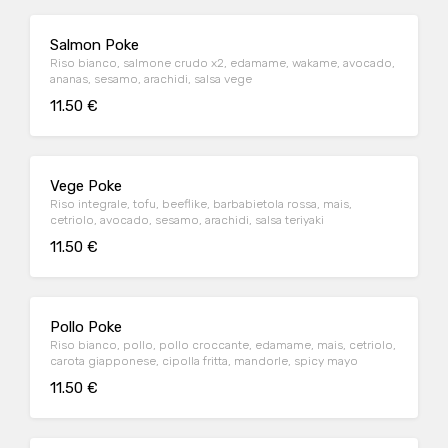
Salmon Poke
Riso bianco, salmone crudo x2, edamame, wakame, avocado,
ananas, sesamo, arachidi, salsa vege
11.50 €
Vege Poke
Riso integrale, tofu, beeflike, barbabietola rossa, mais,
cetriolo, avocado, sesamo, arachidi, salsa teriyaki
11.50 €
Pollo Poke
Riso bianco, pollo, pollo croccante, edamame, mais, cetriolo,
carota giapponese, cipolla fritta, mandorle, spicy mayo
11.50 €