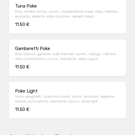
Tuna Poke
Riso venere, tonno ,surimi , barbabietola rossa, mais, cetriolo,
avocado, sesamo, erba cipollina , wasabi mayo
11.50 €
Gamberetti Poke
Riso bianco, gamberi cotti marinati ,surimi , mango, cetriolo,
mais, pomodorini, cocco, mandorle, salsa yogurt
11.50 €
Poke Light
Udon spaghetti , branzino crudo, surimi, avocado, wakame,
carote, pomodorini, mandorle, cocco, salsa light
11.50 €