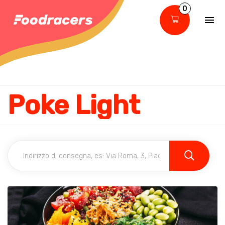
0
Poke Light