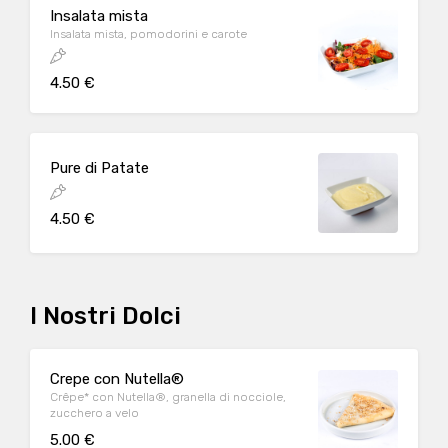
Insalata mista
Insalata mista, pomodorini e carote
4.50 €
Pure di Patate
4.50 €
I Nostri Dolci
Crepe con Nutella®
Crêpe* con Nutella®, granella di nocciole,
zucchero a velo
5.00 €