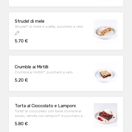
Strudel di mele
Strudel* di mele e uvetta, zucchero a velo
5.70 €
Crumble ai Mirtilli
Crumble ai mirtilli*, zucchero a velo
5.20 €
Torta al Cioccolato e Lamponi
Torta* al cioccolato con base crumble al
cacao, servita con lamponi* e zucchero a
velo
5.80 €