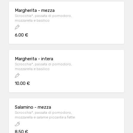
Margherita - mezza
Scrocchia*, passata di pomodoro,
mozzarella e basilico
6.00 €
Margherita - intera
Scrocchia*, passata di pomodoro,
mozzarella e basilico
10.00 €
Salamino - mezza
Scrocchia*, passata di pomodoro,
mozzarella e salame piccante a fette
8.50 €