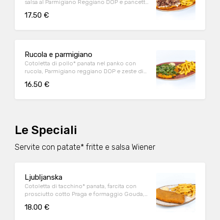
salsa al Parmigiano Reggiano DOP e pancetta
affumicata accuratamente grigliata
17.50 €
Rucola e parmigiano
Cotoletta di pollo* panata nel panko con
rucola, Parmigiano reggiano DOP e zeste di
limone
16.50 €
Le Speciali
Servite con patate* fritte e salsa Wiener
Ljubljanska
Cotoletta di tacchino* panata, farcita con
prosciutto cotto Praga e formaggio Gouda,
servita con patate* fritte e salsa Wiener
18.00 €