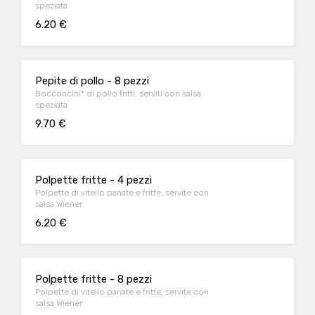
speziata
6.20 €
Pepite di pollo - 8 pezzi
Bocconcini* di pollo fritti, serviti con salsa
speziata
9.70 €
Polpette fritte - 4 pezzi
Polpette di vitello panate e fritte, servite con
salsa Wiener
6.20 €
Polpette fritte - 8 pezzi
Polpette di vitello panate e fritte, servite con
salsa Wiener