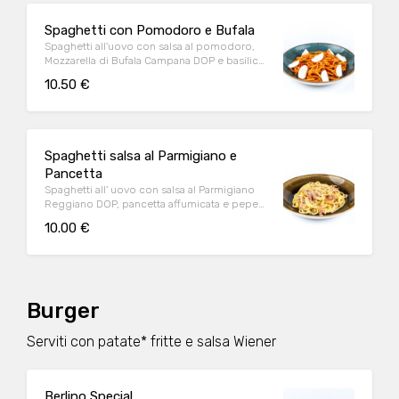
Spaghetti con Pomodoro e Bufala
Spaghetti all'uovo con salsa al pomodoro,
Mozzarella di Bufala Campana DOP e basilico
fresco
10.50 €
Spaghetti salsa al Parmigiano e
Pancetta
Spaghetti all' uovo con salsa al Parmigiano
Reggiano DOP, pancetta affumicata e pepe
nero
10.00 €
Burger
Serviti con patate* fritte e salsa Wiener
Berlino Special