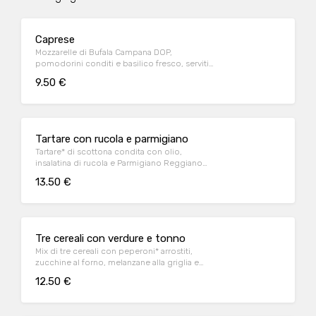
Caprese
Mozzarelle di Bufala Campana DOP,
pomodorini conditi e basilico fresco, serviti
con crostini di pane*
9.50 €
Tartare con rucola e parmigiano
Tartare* di scottona condita con olio,
insalatina di rucola e Parmigiano Reggiano
DOP e crostini di pane*
13.50 €
Tre cereali con verdure e tonno
Mix di tre cereali con peperoni* arrostiti,
zucchine al forno, melanzane alla griglia e
tonno a pinna gialla all'olio d'oliva
12.50 €