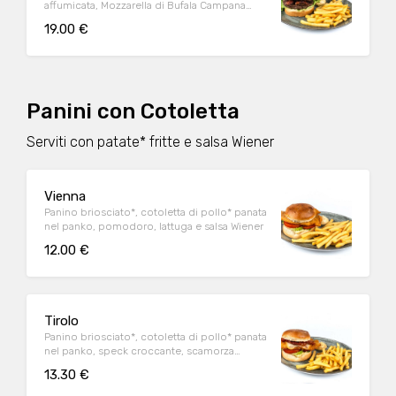
affumicata, Mozzarella di Bufala Campana
DOP, pomodoro, lattuga e salsa Wiener
19.00 €
Panini con Cotoletta
Serviti con patate* fritte e salsa Wiener
Vienna
Panino briosciato*, cotoletta di pollo* panata
nel panko, pomodoro, lattuga e salsa Wiener
12.00 €
Tirolo
Panino briosciato*, cotoletta di pollo* panata
nel panko, speck croccante, scamorza
affumicata, lattuga, pomodoro e maionese
13.30 €