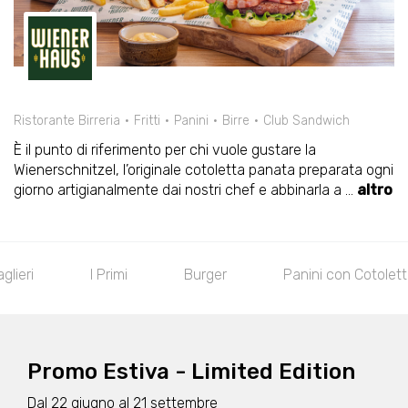
Ristorante Birreria
Fritti
Panini
Birre
Club Sandwich
È il punto di riferimento per chi vuole gustare la
Wienerschnitzel, l’originale cotoletta panata preparata ogni
giorno artigianalmente dai nostri chef e abbinarla a
...
altro
aglieri
I Primi
Burger
Panini con Cotolet
Promo Estiva - Limited Edition
Dal 22 giugno al 21 settembre