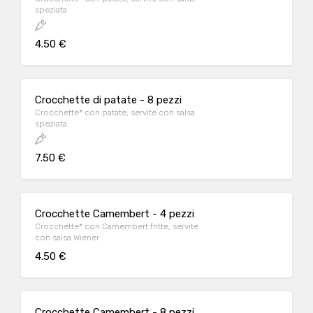
speziata
4.50 €
Crocchette di patate - 8 pezzi
Crocchette* con patate, servite con salsa
speziata
7.50 €
Crocchette Camembert - 4 pezzi
Crocchette* con Camembert fritte, servite
con salsa Wiener
4.50 €
Crocchette Camembert - 8 pezzi