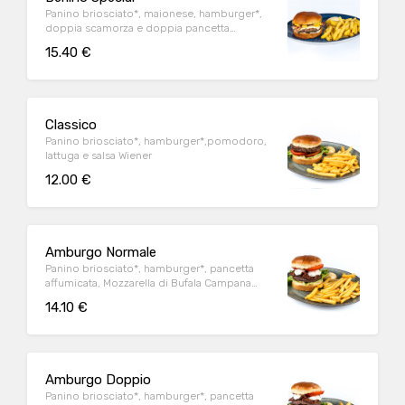
Panino briosciato*, maionese, hamburger*,
doppia scamorza e doppia pancetta
affumicate e senape
15.40 €
Classico
Panino briosciato*, hamburger*,pomodoro,
lattuga e salsa Wiener
12.00 €
Amburgo Normale
Panino briosciato*, hamburger*, pancetta
affumicata, Mozzarella di Bufala Campana
DOP, pomodoro, lattuga e salsa Wiener
14.10 €
Amburgo Doppio
Panino briosciato*, hamburger*, pancetta