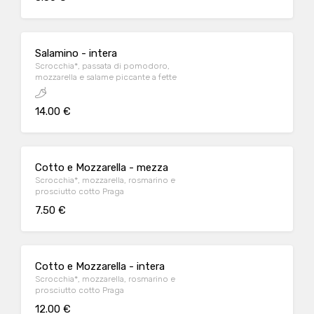
Salamino - intera
Scrocchia*, passata di pomodoro,
mozzarella e salame piccante a fette
14.00 €
Cotto e Mozzarella - mezza
Scrocchia*, mozzarella, rosmarino e
prosciutto cotto Praga
7.50 €
Cotto e Mozzarella - intera
Scrocchia*, mozzarella, rosmarino e
prosciutto cotto Praga
12.00 €