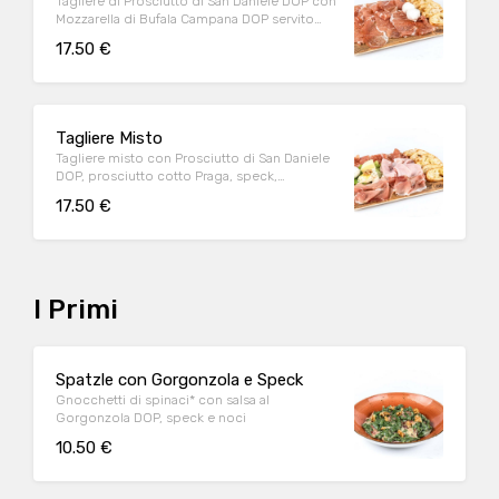
Tagliere di Prosciutto di San Daniele DOP con
Mozzarella di Bufala Campana DOP servito
con crostini di pane*
17.50 €
Tagliere Misto
Tagliere misto con Prosciutto di San Daniele
DOP, prosciutto cotto Praga, speck,
Gorgonzola DOP, miele, noci, caciottina e
17.50 €
Mozzarella di Bufala Campana DOP servito
con crostini di pane*
I Primi
Spatzle con Gorgonzola e Speck
Gnocchetti di spinaci* con salsa al
Gorgonzola DOP, speck e noci
10.50 €