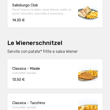
Salisburgo Club
Pane* bianco tostato, salsa Wiener, petto di
pollo* arrostito, pancetta e scamorza
affumicate, pomodoro, lattuga, servito con
14.30 €
salsa Wiener
Le Wienerschnitzel
Servite con patate* fritte e salsa Wiener
Classica - Maiale
Cotoletta* panata
13.50 €
Classica - Tacchino
Cotoletta* panata