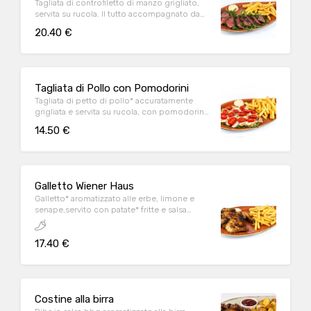
Tagliata di controfiletto di manzo grigliato,
servita su rucola. Il tutto accompagnato da
patate* fritte e salsa Wiener
20.40 €
Tagliata di Pollo con Pomodorini
Tagliata di petto di pollo* accuratamente
grigliata e servita su rucola, con pomodorini
conditi, accompagnata con patate* fritte e
14.50 €
salsa Wiener
Galletto Wiener Haus
Galletto* aromatizzato alle erbe, limone e
senape,servito con patate* fritte e salsa
Wiener
17.40 €
Costine alla birra