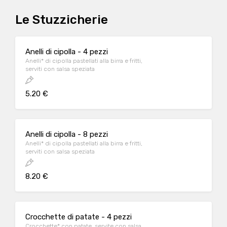
Le Stuzzicherie
Anelli di cipolla - 4 pezzi
Anelli* di cipolla pastellati alla birra e fritti,
serviti con salsa speziata
5.20 €
Anelli di cipolla - 8 pezzi
Anelli* di cipolla pastellati alla birra e fritti,
serviti con salsa speziata
8.20 €
Crocchette di patate - 4 pezzi
Crocchette* con patate, servite con salsa