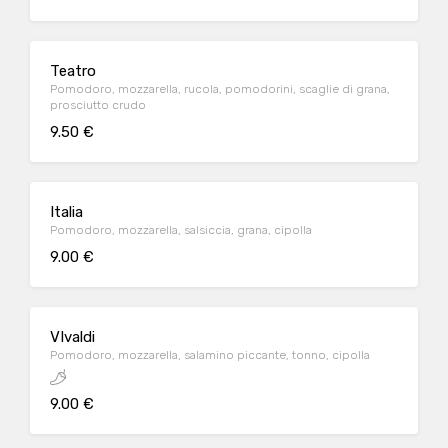
Teatro
Pomodoro, mozzarella, rucola, pomodorini, scaglie di grana,
prosciutto crudo
9.50 €
Italia
Pomodoro, mozzarella, salsiccia, grana, cipolla
9.00 €
VIvaldi
Pomodoro, mozzarella, salamino piccante, tonno, cipolla
9.00 €