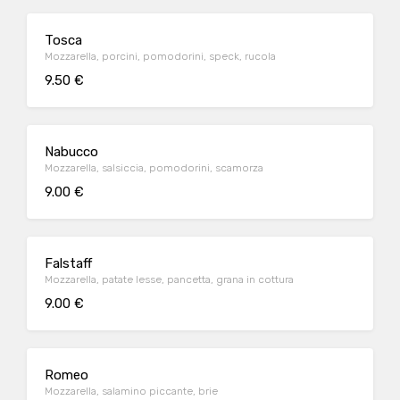
Tosca
Mozzarella, porcini, pomodorini, speck, rucola
9.50 €
Nabucco
Mozzarella, salsiccia, pomodorini, scamorza
9.00 €
Falstaff
Mozzarella, patate lesse, pancetta, grana in cottura
9.00 €
Romeo
Mozzarella, salamino piccante, brie