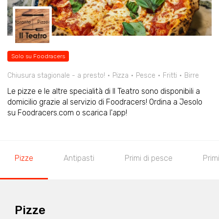
Solo su Foodracers
Chiusura stagionale - a presto!
Pizza
Pesce
Fritti
Birre
Le pizze e le altre specialità di Il Teatro sono disponibili a
domicilio grazie al servizio di Foodracers! Ordina a Jesolo
su Foodracers.com o scarica l'app!
Pizze
Antipasti
Primi di pesce
Primi
Pizze