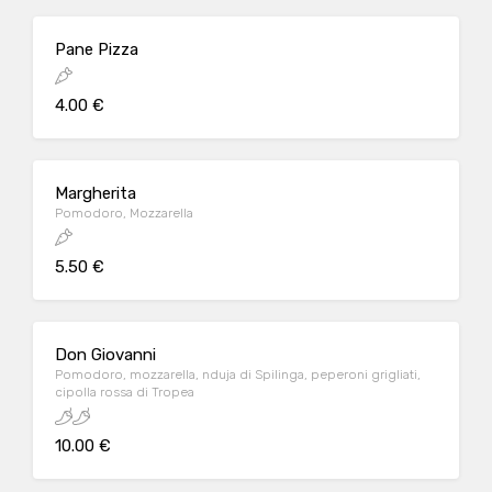
Pane Pizza
4.00 €
Margherita
Pomodoro, Mozzarella
5.50 €
Don Giovanni
Pomodoro, mozzarella, nduja di Spilinga, peperoni grigliati,
cipolla rossa di Tropea
10.00 €