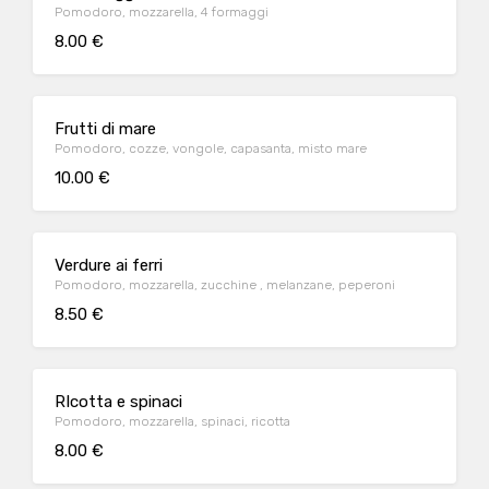
Pomodoro, mozzarella, 4 formaggi
8.00 €
Frutti di mare
Pomodoro, cozze, vongole, capasanta, misto mare
10.00 €
Verdure ai ferri
Pomodoro, mozzarella, zucchine , melanzane, peperoni
8.50 €
RIcotta e spinaci
Pomodoro, mozzarella, spinaci, ricotta
8.00 €