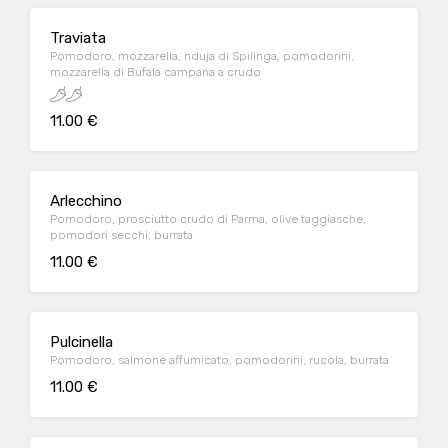
Traviata
Pomodoro, mozzarella, nduja di Spilinga, pomodorini,
mozzarella di Bufala campana a crudo
11.00 €
Arlecchino
Pomodoro, prosciutto crudo di Parma, olive taggiasche,
pomodori secchi, burrata
11.00 €
Pulcinella
Pomodoro, salmone affumicato, pomodorini, rucola, burrata
11.00 €