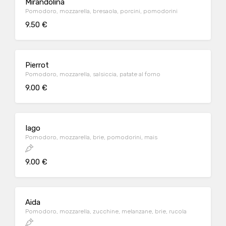
Mirandolina
Pomodoro, mozzarella, bresaola, porcini, pomodorini
9.50 €
Pierrot
Pomodoro, mozzarella, salsiccia, patate al forno
9.00 €
Iago
Pomodoro, mozzarella, brie, pomodorini, mais
9.00 €
Aida
Pomodoro, mozzarella, zucchine, melanzane, brie, rucola