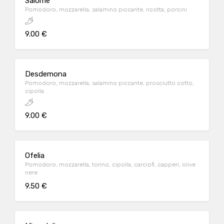
Salomè
Pomodoro, mozzarella, salamino piccante, ricotta, porcini
9.00 €
Desdemona
Pomodoro, mozzarella, salamino piccante, prosciutto cotto,
cipolla
9.00 €
Ofelia
Pomodoro, mozzarella, tonno, cipolla, carciofi, capperi, olive
nere
9.50 €