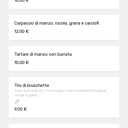
10.00 €
Carpaccio di manzo, rucola, grana e carciofi
12.00 €
Tartare di manzo con burrata
10.00 €
Tris di bruschette
1 con pomodorini, 1 con nduja, 1 con roastbeef all'inglese
rucola e grana
9.00 €