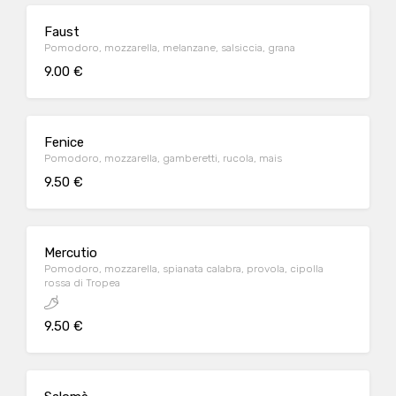
Faust
Pomodoro, mozzarella, melanzane, salsiccia, grana
9.00 €
Fenice
Pomodoro, mozzarella, gamberetti, rucola, mais
9.50 €
Mercutio
Pomodoro, mozzarella, spianata calabra, provola, cipolla
rossa di Tropea
9.50 €