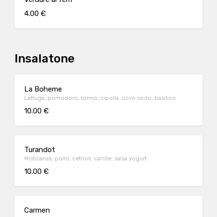
4.00 €
Insalatone
La Boheme
Lattuga, pomodoro, tonno, cipolla, uovo sodo, basilico
10.00 €
Turandot
Misticanza, pollo, cetrioli, carote, salsa yogurt
10.00 €
Carmen