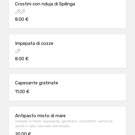
Crostini con nduja di Spilinga
8.00 €
Impepata di cozze
8.00 €
Capesante gratinate
11.00 €
Antipasto misto di mare
Insalata di mare, capasanta, gambero, canestrelli, salmone,
sarde in saor, baccalà mantecato
20.00 €