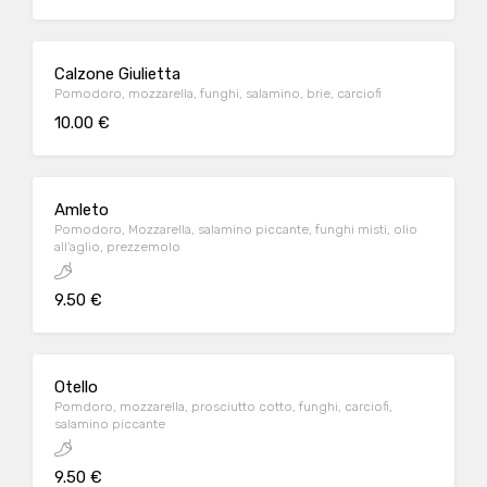
Calzone Giulietta
Pomodoro, mozzarella, funghi, salamino, brie, carciofi
10.00 €
Amleto
Pomodoro, Mozzarella, salamino piccante, funghi misti, olio
all'aglio, prezzemolo
9.50 €
Otello
Pomdoro, mozzarella, prosciutto cotto, funghi, carciofi,
salamino piccante
9.50 €