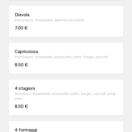
Diavola
Pomodoro, mozzarella, salamino piccante
7.00 €
Capricciosa
Pomodoro, mozzarella, prosciutto cotto, funghi, carciofi
8.50 €
4 stagioni
Pomdoro, mozzarella, prosciutto cotto, funghi, carciofi, olive
nere
8.50 €
4 formaggi