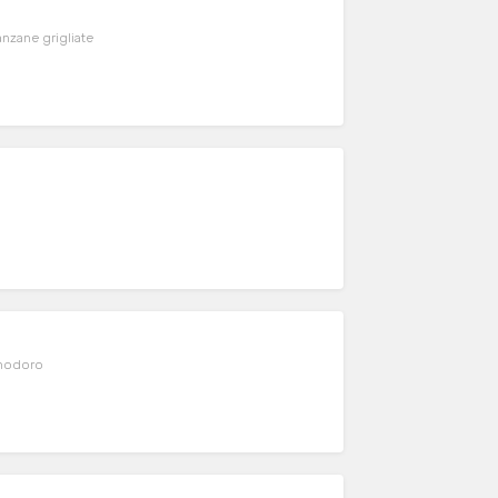
anzane grigliate
omodoro