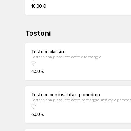
10.00 €
Tostoni
Tostone classico
Tostone con prosciutto cotto e formaggio
4.50 €
Tostone con insalata e pomodoro
Tostone con prosciutto cotto, formaggio, insalata e pomod
6.00 €