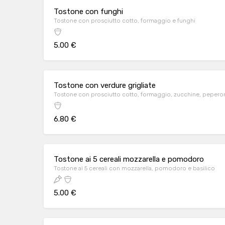
Tostone con funghi
Tostone con prosciutto cotto, formaggio e funghi
5.00 €
Tostone con verdure grigliate
Tostone con prosciutto cotto, formaggio, zucchine, pepero
6.80 €
Tostone ai 5 cereali mozzarella e pomodoro
Tostone ai 5 cereali con mozzarella, pomodoro e basilico
5.00 €