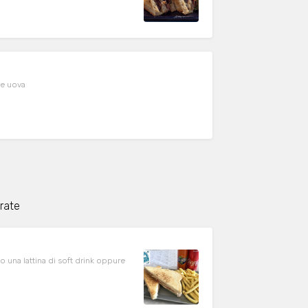
 e uova
erate
o una lattina di soft drink oppure