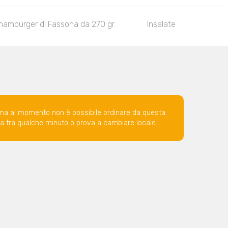
hamburger di Fassona da 270 gr.
Insalate
Frutt
ma al momento non è possibile ordinare da questa
ova tra qualche minuto o prova a cambiare locale.