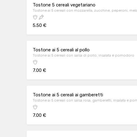
Tostone 5 cereali vegetariano
Tostone ai 5 cereali con mozzarella, zucchine, peperoni, mel
5.50 €
Tostone ai 5 cereali al pollo
Tostone ai 5 cereali con salsa di pollo, insalata e pomodoro
7.00 €
Tostone ai 5 cereali ai gamberetti
Tostone ai 5 cereali con salsa rosa, gamberetti, insalata e p
7.00 €