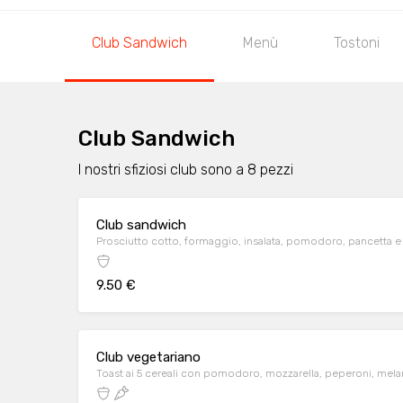
Club Sandwich
Menù
Tostoni
Club Sandwich
I nostri sfiziosi club sono a 8 pezzi
Club sandwich
Prosciutto cotto, formaggio, insalata, pomodoro, pancetta e
9.50 €
Club vegetariano
Toast ai 5 cereali con pomodoro, mozzarella, peperoni, mela