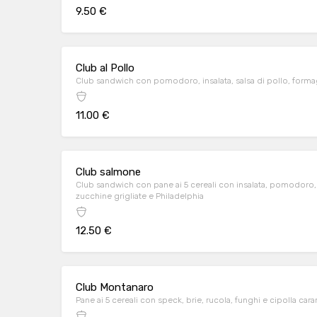
9.50 €
Club al Pollo
Club sandwich con pomodoro, insalata, salsa di pollo, forma
11.00 €
Club salmone
Club sandwich con pane ai 5 cereali con insalata, pomodoro
zucchine grigliate e Philadelphia
12.50 €
Club Montanaro
Pane ai 5 cereali con speck, brie, rucola, funghi e cipolla cara