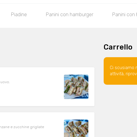
Piadine
Panini con hamburger
Panini con 
Carrello
Ci scusiamo 
attività, ripr
 uovo.
nzane e zucchine grigliate