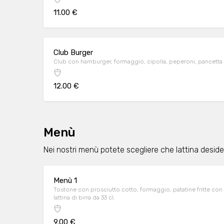
11.00 €
Club Burger
Club con hamburger, formaggio, cipolla, peperoni, pancetta
12.00 €
Menù
Nei nostri menù potete scegliere che lattina desid
Menù 1
Tostone con prosciutto cotto, formaggio, patatine fritte con 
lattina di birra da 33 cl.
9.00 €