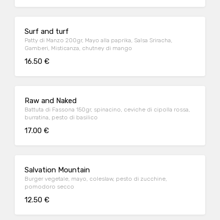
Surf and turf
Patty di Manzo 200gr, Mayo alla paprika, Salsa Sriracha,
Gamberi, Misticanza, chutney di mango
16.50 €
Raw and Naked
Battuta di Fassona 150gr, spinacino, ceviche di cipolla rossa,
burratina, pesto di basilico
17.00 €
Salvation Mountain
Burger vegetale, mayo, coleslaw, pesto di zucchine,
pomodoro secco
12.50 €