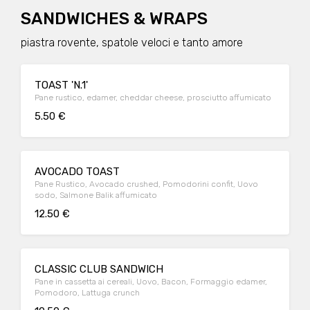
SANDWICHES & WRAPS
piastra rovente, spatole veloci e tanto amore
TOAST 'N.1'
Pane rustico, edamer, cheddar cheese, prosciutto affumicato
5.50 €
AVOCADO TOAST
Pane Rustico, Avocado crushed, Pomodorini confit, Uovo
sodo, Salmone Balik affumicato
12.50 €
CLASSIC CLUB SANDWICH
Pane in cassetta ai cereali, Uovo, Bacon, Formaggio edamer,
Pomodoro, Lattuga crunch