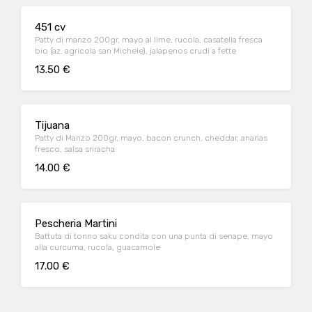
451 cv
Patty di manzo 200gr, mayo al lime, rucola, casatella fresca
bio (az. agricola san Michele), jalapenos crudi a fette
13.50 €
Tijuana
Patty di Manzo 200gr, mayo, bacon crunch, cheddar, ananas
fresco, salsa sriracha
14.00 €
Pescheria Martini
Battuta di tonno saku condita con una punta di senape, mayo
alla curcuma, rucola, guacamole
17.00 €