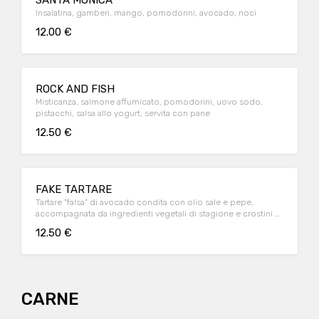
SANTA MONICA
Insalatina, gamberi, mango, pomodorini, avocado, noci
12.00 €
ROCK AND FISH
Misticanza, salmone affumicato, pomodorini, uovo sodo,
pistacchi, salsa allo yogurt, servita con pane
12.50 €
FAKE TARTARE
Tartare "falsa" di avocado condita con olio sale e pepe,
accompagnata da ingredienti vegetali di stagione e crostini di
pane artigianale
12.50 €
CARNE