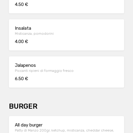
4.50 €
Insalata
Misticanza, pomodorini
4.00 €
Jalapenos
Piccanti ripieni di formaggio fresco
6.50 €
BURGER
All day burger
Patty di Manzo 200gr, ketchup, misticanza, cheddar cheese,