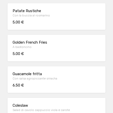
Patate Rustiche
Con la buccia al rosmarino
5.00 €
Golden French Fries
A bastoncino
5.00 €
Guacamole fritta
Con salsa agropiccante sriracha
6.50 €
Coleslaw
Salad di cavolo cappuccio viola e carote