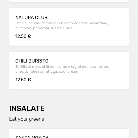
NATURA CLUB
Pane ai cereali, formaggio bianco edamer, melanzane,
zucchine, peperoni, rucola e brie
12.50 €
CHILI BURRITO
Tortilla di mais, chili con carne e fagioi neri, pomodoro,
cheddar cheese, lattuga, sour cream
12.50 €
INSALATE
Eat your greens