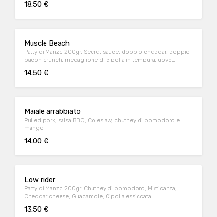
18.50 €
Muscle Beach
Patty di Manzo 200gr, Secret sauce, doppio cheddar, doppio
bacon crunch, medaglione di cipolla in tempura, uovo
all’occhio
14.50 €
Maiale arrabbiato
Pulled pork, salsa BBQ, Coleslaw, chutney di pomodoro e
mango
14.00 €
Low rider
Patty di Manzo 200gr. Chutney di pomodoro, Misticanza,
Cheddar cheese, Guacamole, Cipolla essiccata
13.50 €