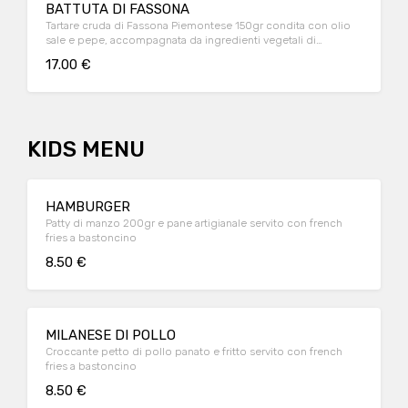
BATTUTA DI FASSONA
Tartare cruda di Fassona Piemontese 150gr condita con olio
sale e pepe, accompagnata da ingredienti vegetali di
stagione e crostini di pane artigianale
17.00 €
KIDS MENU
HAMBURGER
Patty di manzo 200gr e pane artigianale servito con french
fries a bastoncino
8.50 €
MILANESE DI POLLO
Croccante petto di pollo panato e fritto servito con french
fries a bastoncino
8.50 €