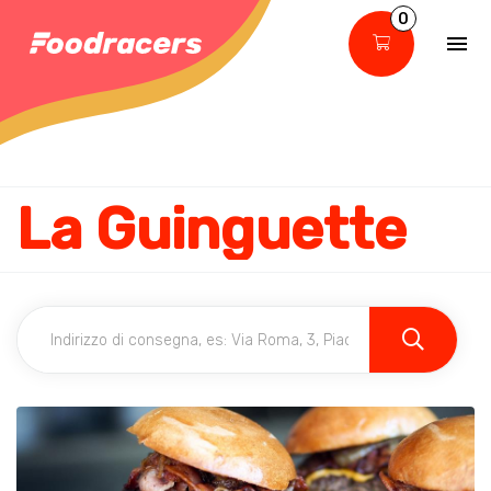
0
La Guinguette