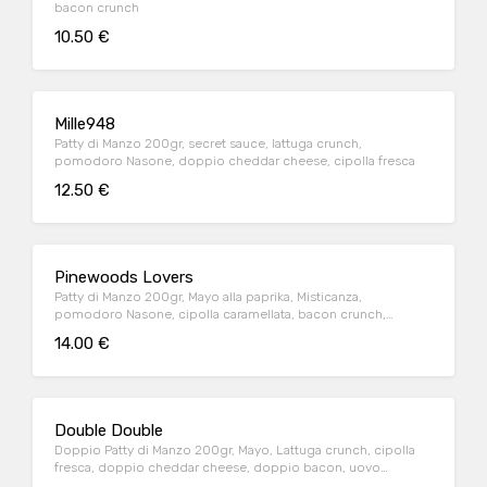
bacon crunch
10.50 €
Mille948
Patty di Manzo 200gr, secret sauce, lattuga crunch,
pomodoro Nasone, doppio cheddar cheese, cipolla fresca
12.50 €
Pinewoods Lovers
Patty di Manzo 200gr, Mayo alla paprika, Misticanza,
pomodoro Nasone, cipolla caramellata, bacon crunch,
avocado del Sudamerica
14.00 €
Double Double
Doppio Patty di Manzo 200gr, Mayo, Lattuga crunch, cipolla
fresca, doppio cheddar cheese, doppio bacon, uovo
all’occhio