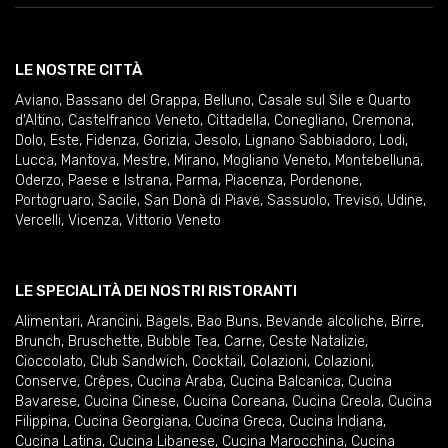
LE NOSTRE CITTÀ
Aviano
,
Bassano del Grappa
,
Belluno
,
Casale sul Sile e Quarto
d'Altino
,
Castelfranco Veneto
,
Cittadella
,
Conegliano
,
Cremona
,
Dolo
,
Este
,
Fidenza
,
Gorizia
,
Jesolo
,
Lignano Sabbiadoro
,
Lodi
,
Lucca
,
Mantova
,
Mestre
,
Mirano
,
Mogliano Veneto
,
Montebelluna
,
Oderzo
,
Paese e Istrana
,
Parma
,
Piacenza
,
Pordenone
,
Portogruaro
,
Sacile
,
San Donà di Piave
,
Sassuolo
,
Treviso
,
Udine
,
Vercelli
,
Vicenza
,
Vittorio Veneto
LE SPECIALITÀ DEI NOSTRI RISTORANTI
Alimentari
,
Arancini
,
Bagels
,
Bao Buns
,
Bevande alcoliche
,
Birre
,
Brunch
,
Bruschette
,
Bubble Tea
,
Carne
,
Ceste Natalizie
,
Cioccolato
,
Club Sandwich
,
Cocktail
,
Colazioni
,
Colazioni
,
Conserve
,
Crêpes
,
Cucina Araba
,
Cucina Balcanica
,
Cucina
Bavarese
,
Cucina Cinese
,
Cucina Coreana
,
Cucina Creola
,
Cucina
Filippina
,
Cucina Georgiana
,
Cucina Greca
,
Cucina Indiana
,
Cucina Latina
,
Cucina Libanese
,
Cucina Marocchina
,
Cucina