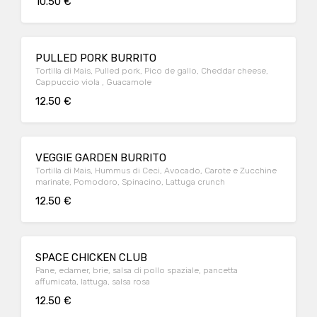
10.50 €
PULLED PORK BURRITO
Tortilla di Mais, Pulled pork, Pico de gallo, Cheddar cheese,
Cappuccio viola , Guacamole
12.50 €
VEGGIE GARDEN BURRITO
Tortilla di Mais, Hummus di Ceci, Avocado, Carote e Zucchine
marinate, Pomodoro, Spinacino, Lattuga crunch
12.50 €
SPACE CHICKEN CLUB
Pane, edamer, brie, salsa di pollo spaziale, pancetta
affumicata, lattuga, salsa rosa
12.50 €