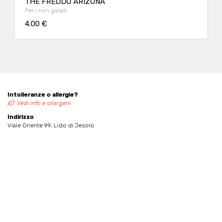
THE FREDDO ARIZONA
Per i non gasati
4.00 €
Intolleranze o allergie?
Vedi info e allergeni
Indirizzo
Viale Oriente 99, Lido di Jesolo