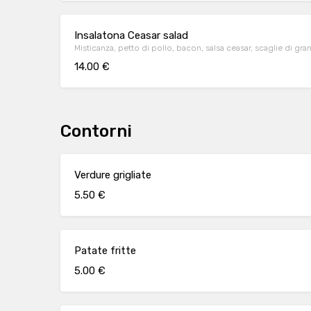
Insalatona Ceasar salad
Misticanza, petto di pollo, bacon, salsa ceasar, scaglie di gran
14.00 €
Contorni
Verdure grigliate
5.50 €
Patate fritte
5.00 €