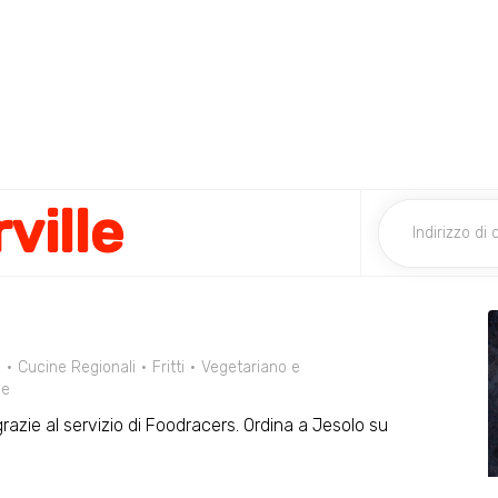
ville
e
Cucine Regionali
Fritti
Vegetariano e
le
 grazie al servizio di Foodracers. Ordina a Jesolo su