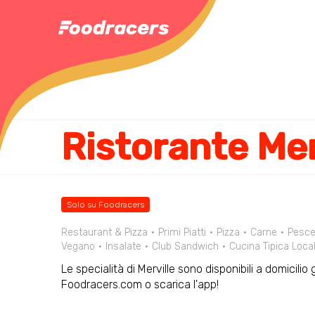
Ristorante Mer
Solo su Foodracers
Restaurant & Pizza
Primi Piatti
Pizza
Carne
Pesc
Vegano
Insalate
Club Sandwich
Cucina Tipica Loca
Le specialità di Merville sono disponibili a domicilio
Foodracers.com o scarica l'app!