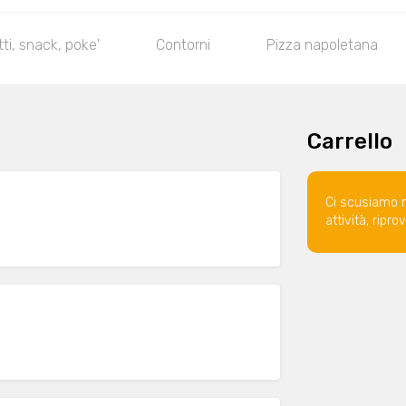
ti, snack, poke'
Contorni
Pizza napoletana
Carrello
Ci scusiamo 
attività, ripr