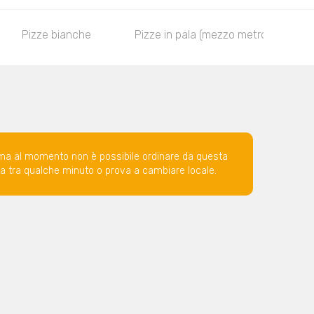
Pizze bianche
Pizze in pala (mezzo metro)
ma al momento non è possibile ordinare da questa
ova tra qualche minuto o prova a cambiare locale.