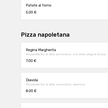
Patate al forno
5.00 €
Pizza napoletana
Regina Margherita
Mozzarella fior di latte, pomodoro, olio extra vergine d’oliva
7.00 €
Diavola
Mozzarella fior di latte, pomodoro, salamino
8.00 €