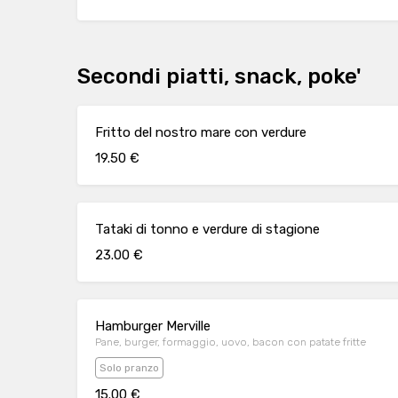
Secondi piatti, snack, poke'
Fritto del nostro mare con verdure
19.50 €
Tataki di tonno e verdure di stagione
23.00 €
Hamburger Merville
Pane, burger, formaggio, uovo, bacon con patate fritte
Solo pranzo
15.00 €