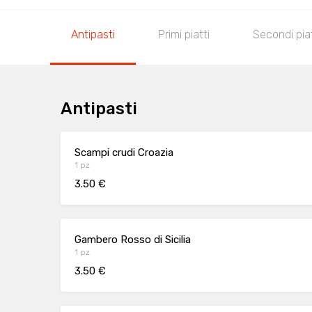
Antipasti
Primi piatti
Secondi piat
Antipasti
Scampi crudi Croazia
1 pz
3.50 €
Gambero Rosso di Sicilia
1 pz
3.50 €