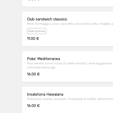
Club sandwich classico
Pane, formaggio, uovo, pancetta, prosciutt
Solo pranzo
11.00 €
Poke' Mediterranea
Riso venere, tonno rosso (o vitello arrosto), olive taggiasche , semi di girasole, pomodori secchi , capperi,
maionese d'acciuga
16.00 €
Insalatona Hawaiana
Misticanza, ananas, avocado, mozzarella di bufala, salmone m
16.00 €