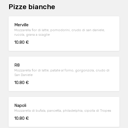
Pizze bianche
Merville
Mozzarella fior di latte, pomodorini, crudo di san daniele,
rucola, grana a scaglie
10.80 €
R8
Mozzarella fior di latte, patate al forno, gorgonzola, crudo di
San Daniele
10.80 €
Napoli
Mozzarella di bufala, pancetta, philadelphia, cipolla di Tropea
10.80 €