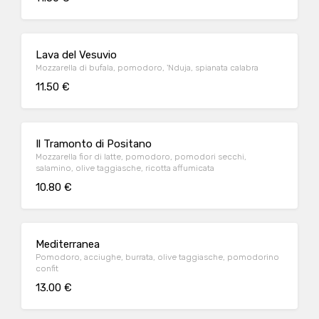
Lava del Vesuvio
Mozzarella di bufala, pomodoro, 'Nduja, spianata calabra
11.50 €
Il Tramonto di Positano
Mozzarella fior di latte, pomodoro, pomodori secchi,
salamino, olive taggiasche, ricotta affumicata
10.80 €
Mediterranea
Pomodoro, acciughe, burrata, olive taggiasche, pomodorino
confit
13.00 €