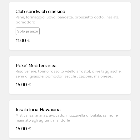
Club sandwich classico
Pane, formaggio, uovo, pancetta, prosciutto cotto, insalata,
pomodoro
Solo pranzo
11.00 €
Poke' Mediterranea
Riso venere, tonno rosso (o vitello arrosto), olive taggiasche ,
semi di girasole, pomodori secchi , capperi, maionese
d'acciuga
16.00 €
Insalatona Hawaiana
Misticanza, ananas, avocado, mozzarella di bufala, salmone
marinato agli agrumi, mandorle
16.00 €