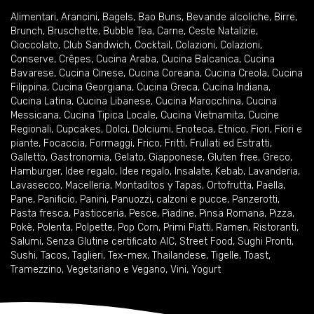
Alimentari
,
Arancini
,
Bagels
,
Bao Buns
,
Bevande alcoliche
,
Birre
,
Brunch
,
Bruschette
,
Bubble Tea
,
Carne
,
Ceste Natalizie
,
Cioccolato
,
Club Sandwich
,
Cocktail
,
Colazioni
,
Colazioni
,
Conserve
,
Crêpes
,
Cucina Araba
,
Cucina Balcanica
,
Cucina
Bavarese
,
Cucina Cinese
,
Cucina Coreana
,
Cucina Creola
,
Cucina
Filippina
,
Cucina Georgiana
,
Cucina Greca
,
Cucina Indiana
,
Cucina Latina
,
Cucina Libanese
,
Cucina Marocchina
,
Cucina
Messicana
,
Cucina Tipica Locale
,
Cucina Vietnamita
,
Cucine
Regionali
,
Cupcakes
,
Dolci
,
Dolciumi
,
Enoteca
,
Etnico
,
Fiori
,
Fiori e
piante
,
Focaccia
,
Formaggi
,
Frico
,
Fritti
,
Frullati ed Estratti
,
Galletto
,
Gastronomia
,
Gelato
,
Giapponese
,
Gluten free
,
Greco
,
Hamburger
,
Idee regalo
,
Idee regalo
,
Insalate
,
Kebab
,
Lavanderia
,
Lavasecco
,
Macelleria
,
Montaditos y Tapas
,
Ortofrutta
,
Paella
,
Pane
,
Panificio
,
Panini
,
Panuozzi, calzoni e pucce
,
Panzerotti
,
Pasta fresca
,
Pasticceria
,
Pesce
,
Piadine
,
Pinsa Romana
,
Pizza
,
Pokè
,
Polenta
,
Polpette
,
Pop Corn
,
Primi Piatti
,
Ramen
,
Ristoranti
,
Salumi
,
Senza Glutine certificato AIC
,
Street Food
,
Sughi Pronti
,
Sushi
,
Tacos
,
Taglieri
,
Tex-mex
,
Thailandese
,
Tigelle
,
Toast
,
Tramezzino
,
Vegetariano e Vegano
,
Vini
,
Yogurt