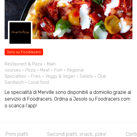
Solo su Foodracers
Restaurant & Pizza
Main
courses
Pizza
Meat
Fish
Regional
Specialties
Fries
Veggy & Vegan
Salads
Club
Sandwich
Local food
Le specialità di Merville sono disponibili a domicilio grazie al
servizio di Foodracers. Ordina a Jesolo su Foodracers.com
o scarica l'app!
Primi piatti
Secondi piatti, snack, poke'
Cont