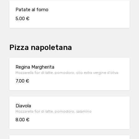
Patate al forno
5.00 €
Pizza napoletana
Regina Margherita
Mozzarella fior di latte, pomodoro, olio extra vergine d’oliva
7.00 €
Diavola
Mozzarella fior di latte, pomodoro, salamino
8.00 €