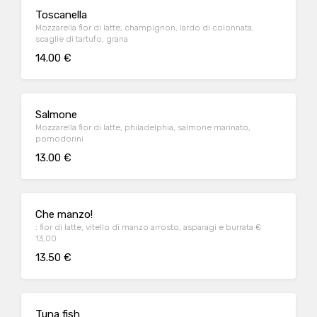
Toscanella
Mozzarella fior di latte, champignon, lardo di colonnata,
scaglie di tartufo, grana
14.00 €
Salmone
Mozzarella fior di latte, philadelphia, salmone marinato,
pomodorini
13.00 €
Che manzo!
: fior di latte, vitello di manzo arrosto, asparagi e burrata €
13,00
13.50 €
Tuna fish