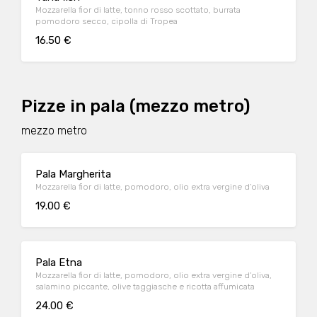
Mozzarella fior di latte, tonno rosso scottato, burrata
pomodoro secco, cipolla di Tropea
16.50 €
Pizze in pala (mezzo metro)
mezzo metro
Pala Margherita
Mozzarella fior di latte, pomodoro, olio extra vergine d’oliva
19.00 €
Pala Etna
Mozzarella fior di latte, pomodoro, olio extra vergine d’oliva,
salamino piccante, olive taggiasche e ricotta affumicata
24.00 €