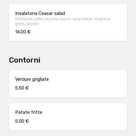
Insalatona Ceasar salad
Misticanza, petto di pollo, bacon, salsa ceasar, scaglie di
grana, crostini
14.00 €
Contorni
Verdure grigliate
5.50 €
Patate fritte
5.00 €