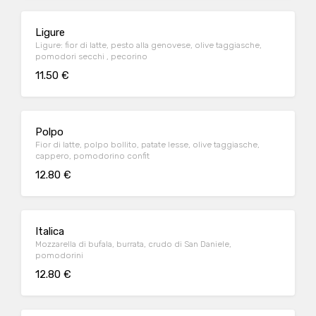
Ligure
Ligure: fior di latte, pesto alla genovese, olive taggiasche,
pomodori secchi , pecorino
11.50 €
Polpo
Fior di latte, polpo bollito, patate lesse, olive taggiasche,
cappero, pomodorino confit
12.80 €
Italica
Mozzarella di bufala, burrata, crudo di San Daniele,
pomodorini
12.80 €