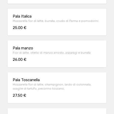
Pala Italica
Mozzarella fior di latte, burrata, crudo di Parma e pomodorini
25.00 €
Pala manzo
Fior di latte, vitello di manzo arrosto, asparagi e burrata
26.00 €
Pala Toscanella
Mozzarella fior di latte, champignon, lardo di colonnata,
scaglie di tartufo, pecorino toscano,
27.50 €