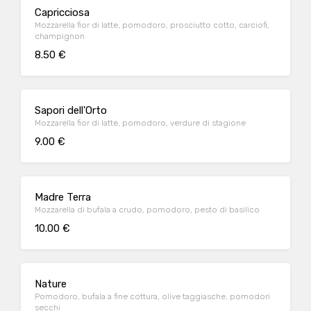
Capricciosa
Mozzarella fior di latte, pomodoro, prosciutto cotto, carciofi,
champignon
8.50 €
Sapori dell'Orto
Mozzarella fior di latte, pomodoro, verdure di stagione
9.00 €
Madre Terra
Mozzarella di bufala a crudo, pomodoro, pesto di basilico
10.00 €
Nature
Pomodoro, bufala a fine cottura, olive taggiasche, pomodori
secchi