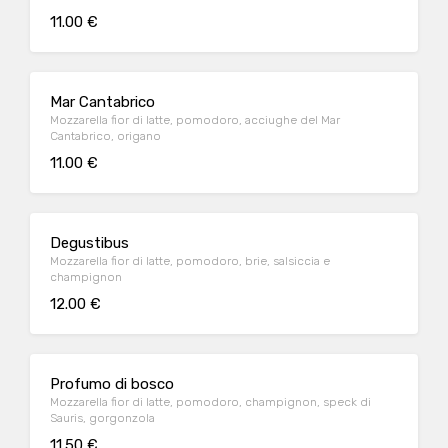
11.00 €
Mar Cantabrico
Mozzarella fior di latte, pomodoro, acciughe del Mar
Cantabrico, origano
11.00 €
Degustibus
Mozzarella fior di latte, pomodoro, brie, salsiccia e
champignon
12.00 €
Profumo di bosco
Mozzarella fior di latte, pomodoro, champignon, speck di
Sauris, gorgonzola
11.50 €