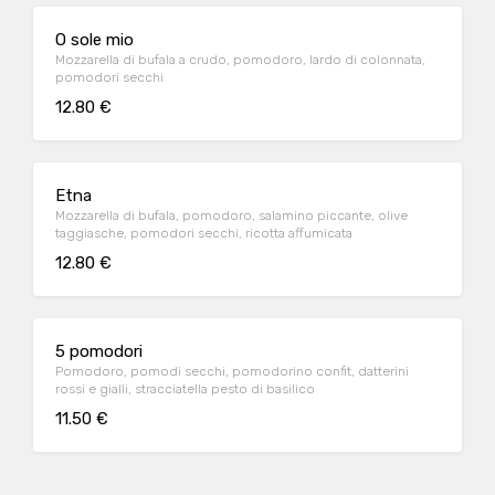
O sole mio
Mozzarella di bufala a crudo, pomodoro, lardo di colonnata,
pomodori secchi
12.80 €
Etna
Mozzarella di bufala, pomodoro, salamino piccante, olive
taggiasche, pomodori secchi, ricotta affumicata
12.80 €
5 pomodori
Pomodoro, pomodi secchi, pomodorino confit, datterini
rossi e gialli, stracciatella pesto di basilico
11.50 €