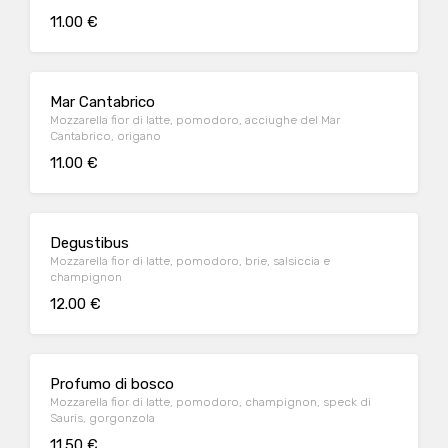
11.00 €
Mar Cantabrico
Mozzarella fior di latte, pomodoro, acciughe del Mar
Cantabrico, origano
11.00 €
Degustibus
Mozzarella fior di latte, pomodoro, brie, salsiccia e
champignon
12.00 €
Profumo di bosco
Mozzarella fior di latte, pomodoro, champignon, speck di
Sauris, gorgonzola
11.50 €