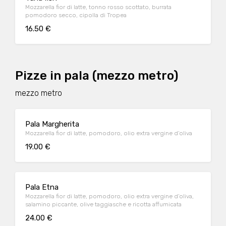
Mozzarella fior di latte, tonno rosso scottato, burrata
pomodoro secco, cipolla di Tropea
16.50 €
Pizze in pala (mezzo metro)
mezzo metro
Pala Margherita
Mozzarella fior di latte, pomodoro, olio extra vergine d’oliva
19.00 €
Pala Etna
Mozzarella fior di latte, pomodoro, olio extra vergine d’oliva,
salamino piccante, olive taggiasche e ricotta affumicata
24.00 €