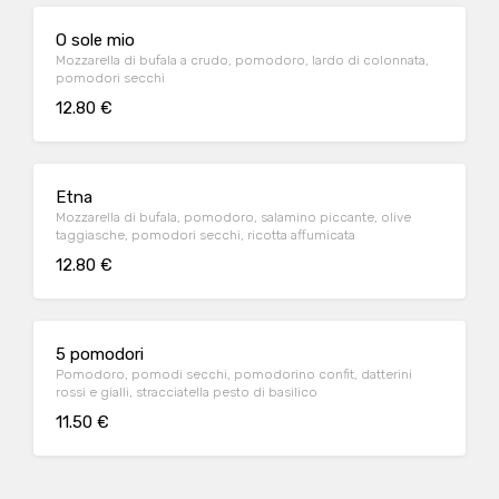
O sole mio
Mozzarella di bufala a crudo, pomodoro, lardo di colonnata,
pomodori secchi
12.80 €
Etna
Mozzarella di bufala, pomodoro, salamino piccante, olive
taggiasche, pomodori secchi, ricotta affumicata
12.80 €
5 pomodori
Pomodoro, pomodi secchi, pomodorino confit, datterini
rossi e gialli, stracciatella pesto di basilico
11.50 €