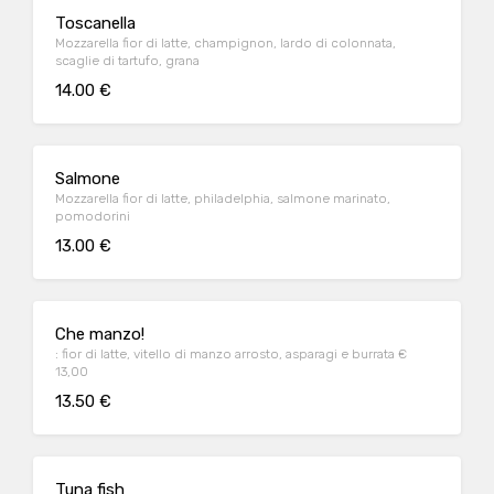
Toscanella
Mozzarella fior di latte, champignon, lardo di colonnata,
scaglie di tartufo, grana
14.00 €
Salmone
Mozzarella fior di latte, philadelphia, salmone marinato,
pomodorini
13.00 €
Che manzo!
: fior di latte, vitello di manzo arrosto, asparagi e burrata €
13,00
13.50 €
Tuna fish