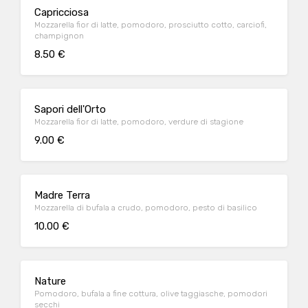
Capricciosa
Mozzarella fior di latte, pomodoro, prosciutto cotto, carciofi,
champignon
8.50 €
Sapori dell'Orto
Mozzarella fior di latte, pomodoro, verdure di stagione
9.00 €
Madre Terra
Mozzarella di bufala a crudo, pomodoro, pesto di basilico
10.00 €
Nature
Pomodoro, bufala a fine cottura, olive taggiasche, pomodori
secchi