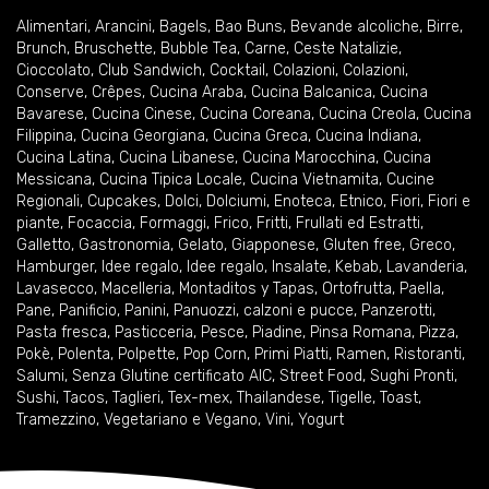
Alimentari
,
Arancini
,
Bagels
,
Bao Buns
,
Bevande alcoliche
,
Birre
,
Brunch
,
Bruschette
,
Bubble Tea
,
Carne
,
Ceste Natalizie
,
Cioccolato
,
Club Sandwich
,
Cocktail
,
Colazioni
,
Colazioni
,
Conserve
,
Crêpes
,
Cucina Araba
,
Cucina Balcanica
,
Cucina
Bavarese
,
Cucina Cinese
,
Cucina Coreana
,
Cucina Creola
,
Cucina
Filippina
,
Cucina Georgiana
,
Cucina Greca
,
Cucina Indiana
,
Cucina Latina
,
Cucina Libanese
,
Cucina Marocchina
,
Cucina
Messicana
,
Cucina Tipica Locale
,
Cucina Vietnamita
,
Cucine
Regionali
,
Cupcakes
,
Dolci
,
Dolciumi
,
Enoteca
,
Etnico
,
Fiori
,
Fiori e
piante
,
Focaccia
,
Formaggi
,
Frico
,
Fritti
,
Frullati ed Estratti
,
Galletto
,
Gastronomia
,
Gelato
,
Giapponese
,
Gluten free
,
Greco
,
Hamburger
,
Idee regalo
,
Idee regalo
,
Insalate
,
Kebab
,
Lavanderia
,
Lavasecco
,
Macelleria
,
Montaditos y Tapas
,
Ortofrutta
,
Paella
,
Pane
,
Panificio
,
Panini
,
Panuozzi, calzoni e pucce
,
Panzerotti
,
Pasta fresca
,
Pasticceria
,
Pesce
,
Piadine
,
Pinsa Romana
,
Pizza
,
Pokè
,
Polenta
,
Polpette
,
Pop Corn
,
Primi Piatti
,
Ramen
,
Ristoranti
,
Salumi
,
Senza Glutine certificato AIC
,
Street Food
,
Sughi Pronti
,
Sushi
,
Tacos
,
Taglieri
,
Tex-mex
,
Thailandese
,
Tigelle
,
Toast
,
Tramezzino
,
Vegetariano e Vegano
,
Vini
,
Yogurt