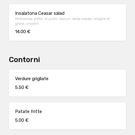
Insalatona Ceasar salad
Misticanza, petto di pollo, bacon, salsa ceasar, scaglie di
grana, crostini
14.00 €
Contorni
Verdure grigliate
5.50 €
Patate fritte
5.00 €