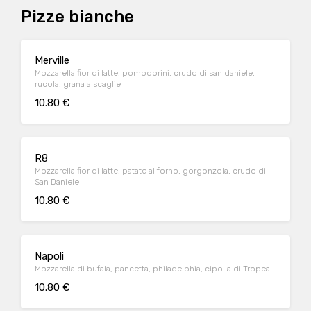
Pizze bianche
Merville
Mozzarella fior di latte, pomodorini, crudo di san daniele,
rucola, grana a scaglie
10.80 €
R8
Mozzarella fior di latte, patate al forno, gorgonzola, crudo di
San Daniele
10.80 €
Napoli
Mozzarella di bufala, pancetta, philadelphia, cipolla di Tropea
10.80 €