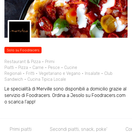
Solo su Foodracers
Restaurant & Pizza
Primi
Piatti
Pizza
Carne
Pesce
Cucine
Regionali
Fritti
Vegetariano e Vegano
Insalate
Club
Sandwich
Cucina Tipica Locale
Le specialità di Merville sono disponibili a domicilio grazie al
servizio di Foodracers. Ordina a Jesolo su Foodracers.com
o scarica l'app!
Primi piatti
Secondi piatti, snack, poke'
Co