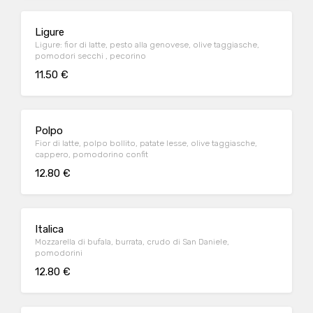
Ligure
Ligure: fior di latte, pesto alla genovese, olive taggiasche,
pomodori secchi , pecorino
11.50 €
Polpo
Fior di latte, polpo bollito, patate lesse, olive taggiasche,
cappero, pomodorino confit
12.80 €
Italica
Mozzarella di bufala, burrata, crudo di San Daniele,
pomodorini
12.80 €