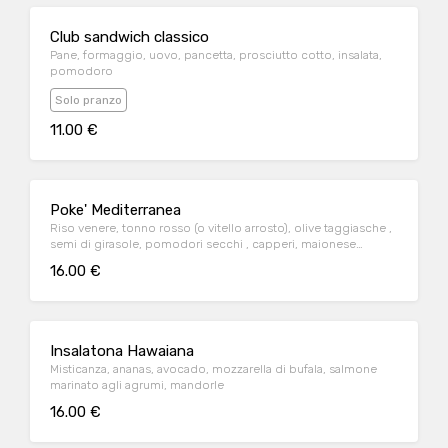
Club sandwich classico
Pane, formaggio, uovo, pancetta, prosciutto cotto, insalata,
pomodoro
Solo pranzo
11.00 €
Poke' Mediterranea
Riso venere, tonno rosso (o vitello arrosto), olive taggiasche ,
semi di girasole, pomodori secchi , capperi, maionese
d'acciuga
16.00 €
Insalatona Hawaiana
Misticanza, ananas, avocado, mozzarella di bufala, salmone
marinato agli agrumi, mandorle
16.00 €