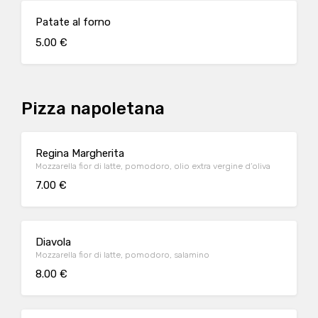
Patate al forno
5.00 €
Pizza napoletana
Regina Margherita
Mozzarella fior di latte, pomodoro, olio extra vergine d’oliva
7.00 €
Diavola
Mozzarella fior di latte, pomodoro, salamino
8.00 €