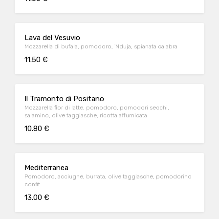
Lava del Vesuvio
Mozzarella di bufala, pomodoro, 'Nduja, spianata calabra
11.50 €
Il Tramonto di Positano
Mozzarella fior di latte, pomodoro, pomodori secchi,
salamino, olive taggiasche, ricotta affumicata
10.80 €
Mediterranea
Pomodoro, acciughe, burrata, olive taggiasche, pomodorino
confit
13.00 €