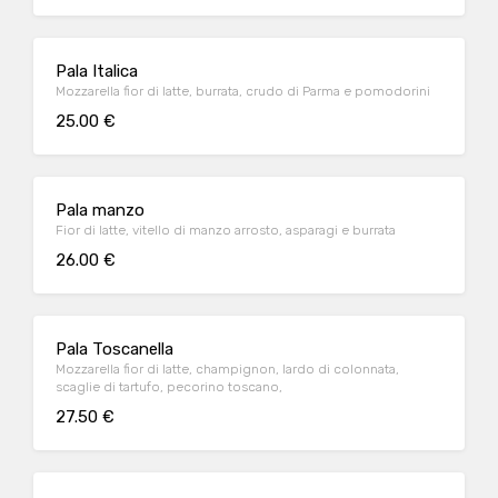
Pala Italica
Mozzarella fior di latte, burrata, crudo di Parma e pomodorini
25.00 €
Pala manzo
Fior di latte, vitello di manzo arrosto, asparagi e burrata
26.00 €
Pala Toscanella
Mozzarella fior di latte, champignon, lardo di colonnata,
scaglie di tartufo, pecorino toscano,
27.50 €