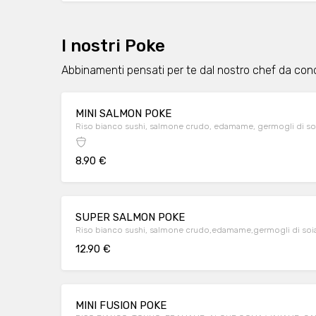
I nostri Poke
Abbinamenti pensati per te dal nostro chef da con
MINI SALMON POKE
Riso bianco sushi, salmone crudo, edamame, germogli di soi
8.90 €
SUPER SALMON POKE
Riso bianco sushi, salmone crudo,edamame,germogli di soia
12.90 €
MINI FUSION POKE