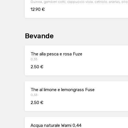
Quinoa, gamberi cotti, cappuccio viola, cetriolo, ananas, olio
12.90 €
Bevande
The alla pesca e rosa Fuze
0,33
2.50 €
The al limone e lemongrass Fuse
0,33
2.50 €
Acqua naturale Wami 0,44