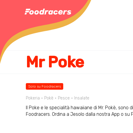
Mr Poke
Solo su Foodracers
Pokeria
Pokè
Pesce
Insalate
Il Poke e le specialità hawaiiane di Mr. Pokè, sono d
Foodracers. Ordina a Jesolo dalla nostra App o su