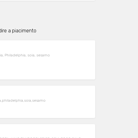
dire a piacimento
a, Philadelphia, soia, sesamo
,philadelphia,soia,sesamo