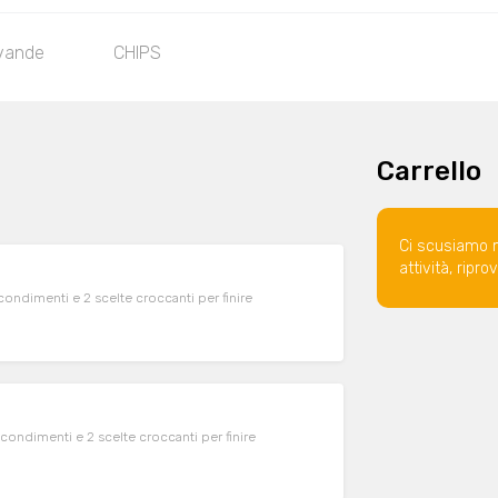
vande
CHIPS
Carrello
Ci scusiamo 
attività, ripr
condimenti e 2 scelte croccanti per finire
condimenti e 2 scelte croccanti per finire