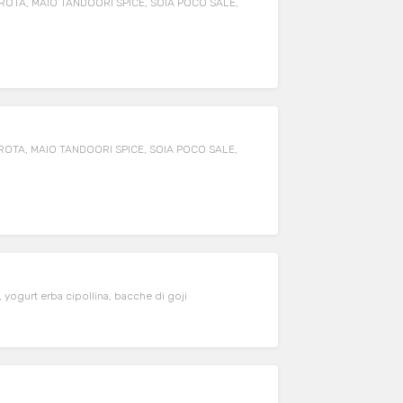
OTA, MAIO TANDOORI SPICE, SOIA POCO SALE,
OTA, MAIO TANDOORI SPICE, SOIA POCO SALE,
, yogurt erba cipollina, bacche di goji