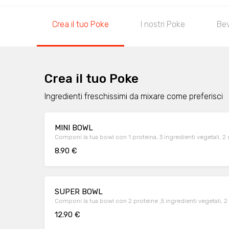
Crea il tuo Poke
I nostri Poke
Be
Crea il tuo Poke
Ingredienti freschissimi da mixare come preferisci
MINI BOWL
Componi la tua bowl con 1 proteina, 3 ingredienti vegetali, 2 
8.90 €
SUPER BOWL
Componi la tua bowl con 2 proteine ,5 ingredienti vegetali, 2 
12.90 €