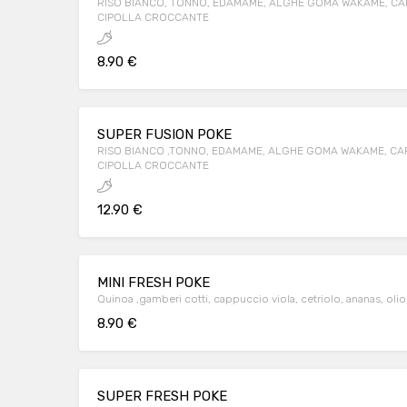
RISO BIANCO, TONNO, EDAMAME, ALGHE GOMA WAKAME, CAR
CIPOLLA CROCCANTE
8.90 €
SUPER FUSION POKE
RISO BIANCO ,TONNO, EDAMAME, ALGHE GOMA WAKAME, CAR
CIPOLLA CROCCANTE
12.90 €
MINI FRESH POKE
Quinoa ,gamberi cotti, cappuccio viola, cetriolo, ananas, olio
8.90 €
SUPER FRESH POKE