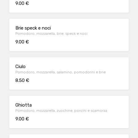
9.00 €
Brie speck e noci
Pomodoro, mozzarella, brie, speck e noci
9.00 €
Ciulo
Pomodoro, mozzarella, salamino, pomodorini e brie
8.50 €
Ghiotta
Pomodoro, mozzarella, zucchine, porcini e scamorza
9.00 €