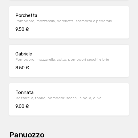
Porchetta
Pomodoro, mozzarella, porchetta, scamorza e peperoni
9.50 €
Gabriele
Pomodoro, mozzarella, cotto, pomodori secchi e brie
8.50 €
Tonnata
Mozzarella, tonno, pomodori secchi, cipolla, olive
9.00 €
Panuozzo