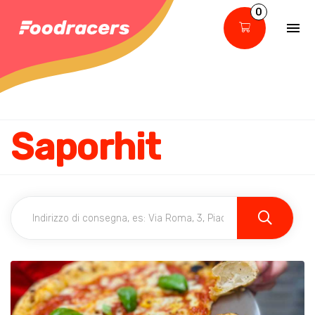
0
Saporhit