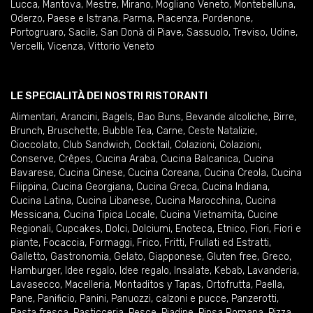
Lucca
,
Mantova
,
Mestre
,
Mirano
,
Mogliano Veneto
,
Montebelluna
,
Oderzo
,
Paese e Istrana
,
Parma
,
Piacenza
,
Pordenone
,
Portogruaro
,
Sacile
,
San Donà di Piave
,
Sassuolo
,
Treviso
,
Udine
,
Vercelli
,
Vicenza
,
Vittorio Veneto
LE SPECIALITÀ DEI NOSTRI RISTORANTI
Alimentari
,
Arancini
,
Bagels
,
Bao Buns
,
Bevande alcoliche
,
Birre
,
Brunch
,
Bruschette
,
Bubble Tea
,
Carne
,
Ceste Natalizie
,
Cioccolato
,
Club Sandwich
,
Cocktail
,
Colazioni
,
Colazioni
,
Conserve
,
Crêpes
,
Cucina Araba
,
Cucina Balcanica
,
Cucina
Bavarese
,
Cucina Cinese
,
Cucina Coreana
,
Cucina Creola
,
Cucina
Filippina
,
Cucina Georgiana
,
Cucina Greca
,
Cucina Indiana
,
Cucina Latina
,
Cucina Libanese
,
Cucina Marocchina
,
Cucina
Messicana
,
Cucina Tipica Locale
,
Cucina Vietnamita
,
Cucine
Regionali
,
Cupcakes
,
Dolci
,
Dolciumi
,
Enoteca
,
Etnico
,
Fiori
,
Fiori e
piante
,
Focaccia
,
Formaggi
,
Frico
,
Fritti
,
Frullati ed Estratti
,
Galletto
,
Gastronomia
,
Gelato
,
Giapponese
,
Gluten free
,
Greco
,
Hamburger
,
Idee regalo
,
Idee regalo
,
Insalate
,
Kebab
,
Lavanderia
,
Lavasecco
,
Macelleria
,
Montaditos y Tapas
,
Ortofrutta
,
Paella
,
Pane
,
Panificio
,
Panini
,
Panuozzi, calzoni e pucce
,
Panzerotti
,
Pasta fresca
,
Pasticceria
,
Pesce
,
Piadine
,
Pinsa Romana
,
Pizza
,