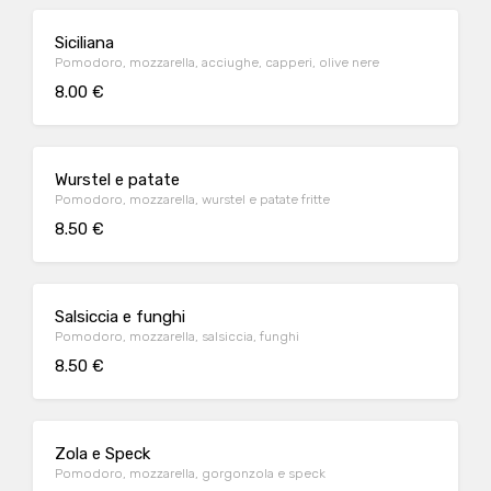
Siciliana
Pomodoro, mozzarella, acciughe, capperi, olive nere
8.00 €
Wurstel e patate
Pomodoro, mozzarella, wurstel e patate fritte
8.50 €
Salsiccia e funghi
Pomodoro, mozzarella, salsiccia, funghi
8.50 €
Zola e Speck
Pomodoro, mozzarella, gorgonzola e speck