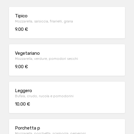
Tipico
Mozzarella, salsiccia, friarielli, grana
9.00 €
Vegetariano
Mozzarella, verdure, pomodori secchi
9.00 €
Leggero
Bufala, crudo, rucola e pomodorini
10.00 €
Porchetta p
Mozzarella, porchetta, scamorza, peperoni