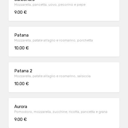
Mozzarella, pancetta, uovo, pecorino e pepe
9.00 €
Patana
Mozzarella, patate all'aglio e rosmarino, porchetta
10.00 €
Patana 2
Mozzarella, patate all'aglio e rosmarino, salsiccia
10.00 €
Aurora
Pomodoro, mozzarella, zucchine, ricotta, pancetta e grana
9.00 €