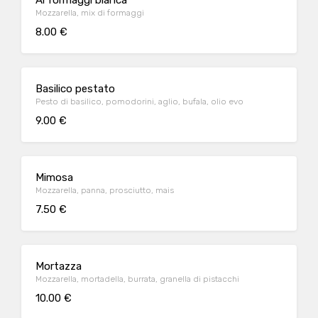
Ai formaggi bianca
Mozzarella, mix di formaggi
8.00 €
Basilico pestato
Pesto di basilico, pomodorini, aglio, bufala, olio evo
9.00 €
Mimosa
Mozzarella, panna, prosciutto, mais
7.50 €
Mortazza
Mozzarella, mortadella, burrata, granella di pistacchi
10.00 €