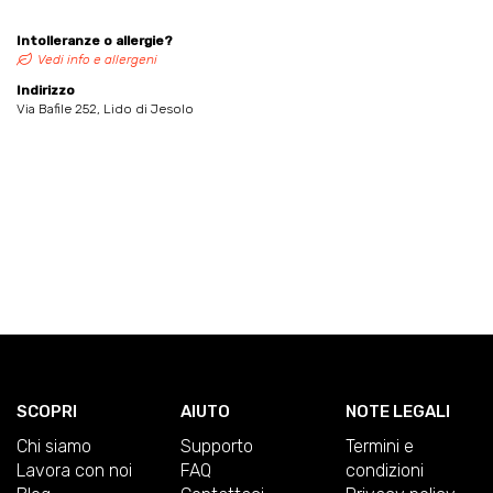
Intolleranze o allergie?
Vedi info e allergeni
Indirizzo
Via Bafile 252, Lido di Jesolo
SCOPRI
AIUTO
NOTE LEGALI
Chi siamo
Supporto
Termini e
Lavora con noi
FAQ
condizioni