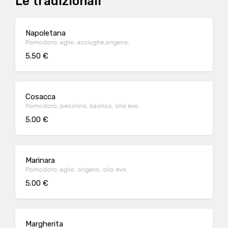
Le tradizionali
Napoletana
Pomodoro, aglio, acciughe,origano,
5.50 €
Cosacca
Pomodoro, pecorino, basilico, olio evo
5.00 €
Marinara
Pomodoro, aglio, origano, olio evo
5.00 €
Margherita