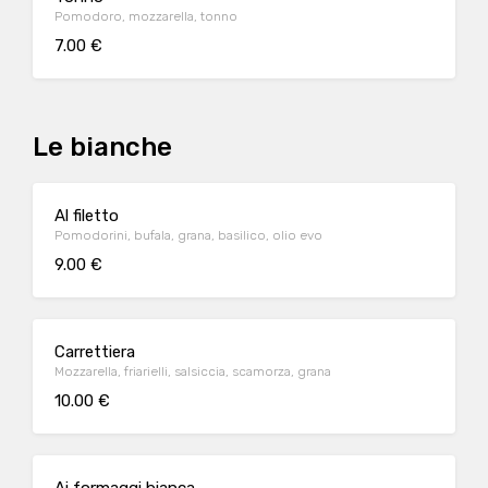
Pomodoro, mozzarella, tonno
7.00 €
Le bianche
Al filetto
Pomodorini, bufala, grana, basilico, olio evo
9.00 €
Carrettiera
Mozzarella, friarielli, salsiccia, scamorza, grana
10.00 €