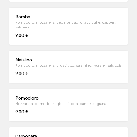
Bomba
Pomodoro, mozzarella, peperoni, aglio, acciughe, capperi,
salamino
9.00 €
Maialino
Pomodoro, mozzarella, prosciutto, salamino, wurstel, salsiccia
9.00 €
Pomod'oro
Mozzarella, pomodorini gialli, cipolla, pancetta, grana
9.00 €
Carbonara