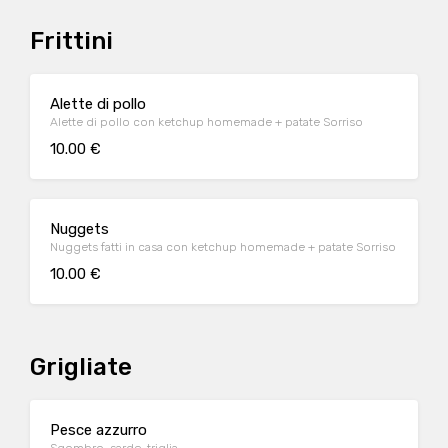
Frittini
Alette di pollo
Alette di pollo con ketchup homemade + patate Sorriso
10.00 €
Nuggets
Nuggets fatti in casa con ketchup homemade + patate Sorriso
10.00 €
Grigliate
Pesce azzurro