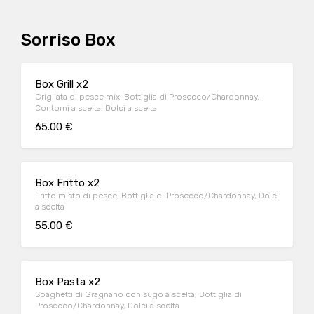
Sorriso Box
Box Grill x2
Grigliata di pesce mix, Bottiglia di Prosecco/Chardonnay,
Contorni a scelta, Dolci a scelta
65.00 €
Box Fritto x2
Fritto misto di pesce, Bottiglia di Prosecco/Chardonnay, Dolci
a scelta
55.00 €
Box Pasta x2
Spaghetti di Gragnano con sugo a scelta, Bottiglia di
Prosecco/Chardonnay, Dolci a scelta