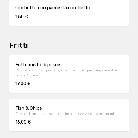
Cicchetto con pancetta con filetto
1.50 €
Fritti
Fritto misto di pesce
Calamari, alici, acquadella, moli, verdure, gamberi, canestrelli,
patate Sorriso
19.00 €
Fish & Chips
Filetto di merluzzo con patatine chips e verdure croccanti
16.00 €