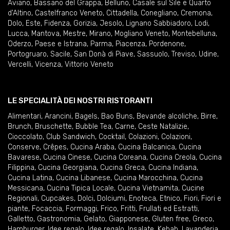
Aviano
,
Bassano del Grappa
,
Belluno
,
Casale sul Sile e Quarto
d'Altino
,
Castelfranco Veneto
,
Cittadella
,
Conegliano
,
Cremona
,
Dolo
,
Este
,
Fidenza
,
Gorizia
,
Jesolo
,
Lignano Sabbiadoro
,
Lodi
,
Lucca
,
Mantova
,
Mestre
,
Mirano
,
Mogliano Veneto
,
Montebelluna
,
Oderzo
,
Paese e Istrana
,
Parma
,
Piacenza
,
Pordenone
,
Portogruaro
,
Sacile
,
San Donà di Piave
,
Sassuolo
,
Treviso
,
Udine
,
Vercelli
,
Vicenza
,
Vittorio Veneto
LE SPECIALITÀ DEI NOSTRI RISTORANTI
Alimentari
,
Arancini
,
Bagels
,
Bao Buns
,
Bevande alcoliche
,
Birre
,
Brunch
,
Bruschette
,
Bubble Tea
,
Carne
,
Ceste Natalizie
,
Cioccolato
,
Club Sandwich
,
Cocktail
,
Colazioni
,
Colazioni
,
Conserve
,
Crêpes
,
Cucina Araba
,
Cucina Balcanica
,
Cucina
Bavarese
,
Cucina Cinese
,
Cucina Coreana
,
Cucina Creola
,
Cucina
Filippina
,
Cucina Georgiana
,
Cucina Greca
,
Cucina Indiana
,
Cucina Latina
,
Cucina Libanese
,
Cucina Marocchina
,
Cucina
Messicana
,
Cucina Tipica Locale
,
Cucina Vietnamita
,
Cucine
Regionali
,
Cupcakes
,
Dolci
,
Dolciumi
,
Enoteca
,
Etnico
,
Fiori
,
Fiori e
piante
,
Focaccia
,
Formaggi
,
Frico
,
Fritti
,
Frullati ed Estratti
,
Galletto
,
Gastronomia
,
Gelato
,
Giapponese
,
Gluten free
,
Greco
,
Hamburger
,
Idee regalo
,
Idee regalo
,
Insalate
,
Kebab
,
Lavanderia
,