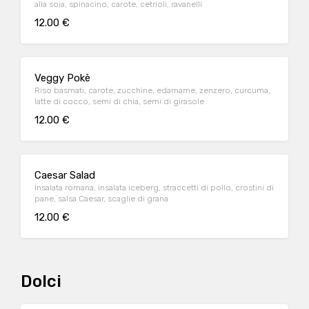
alla soia, spinacino, carote, cetrioli, ravanelli
12.00 €
Veggy Pokè
Riso basmati, carote, zucchine, edamame, zenzero, curcuma,
latte di cocco, semi di chia, semi di girasole
12.00 €
Caesar Salad
Insalata romana, insalata iceberg, straccetti di pollo, crostini di
pane, salsa Caesar, scaglie di grana
12.00 €
Dolci