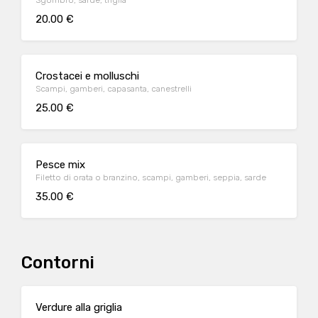
Sgombro, sarde, triglia
20.00 €
Crostacei e molluschi
Scampi, gamberi, capasanta, canestrelli
25.00 €
Pesce mix
Filetto di orata o branzino, scampi, gamberi, seppia, sarde
35.00 €
Contorni
Verdure alla griglia