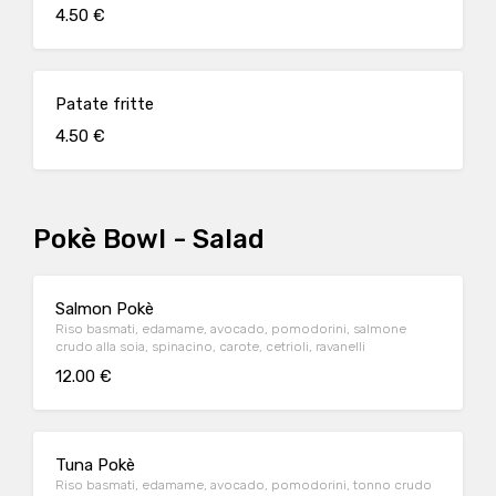
4.50 €
Patate fritte
4.50 €
Pokè Bowl - Salad
Salmon Pokè
Riso basmati, edamame, avocado, pomodorini, salmone
crudo alla soia, spinacino, carote, cetrioli, ravanelli
12.00 €
Tuna Pokè
Riso basmati, edamame, avocado, pomodorini, tonno crudo