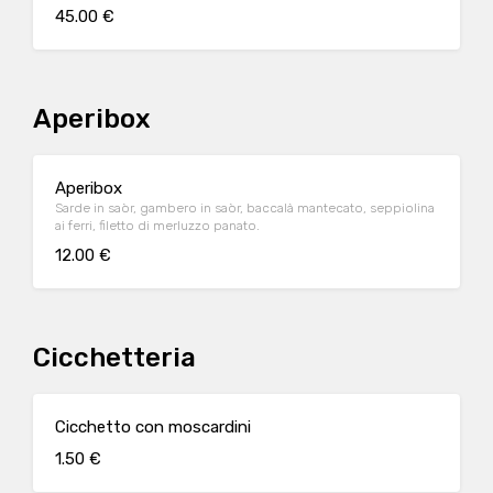
45.00 €
Aperibox
Aperibox
Sarde in saòr, gambero in saòr, baccalà mantecato, seppiolina
ai ferri, filetto di merluzzo panato.
12.00 €
Cicchetteria
Cicchetto con moscardini
1.50 €