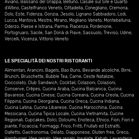
Aviano
,
Bassano del Grappa
,
Belluno
,
Casale sul Sile e Quarto
d'Altino
,
Castelfranco Veneto
,
Cittadella
,
Conegliano
,
Cremona
,
Dolo
,
Este
,
Fidenza
,
Gorizia
,
Jesolo
,
Lignano Sabbiadoro
,
Lodi
,
Lucca
,
Mantova
,
Mestre
,
Mirano
,
Mogliano Veneto
,
Montebelluna
,
Oderzo
,
Paese e Istrana
,
Parma
,
Piacenza
,
Pordenone
,
Portogruaro
,
Sacile
,
San Donà di Piave
,
Sassuolo
,
Treviso
,
Udine
,
Vercelli
,
Vicenza
,
Vittorio Veneto
LE SPECIALITÀ DEI NOSTRI RISTORANTI
Alimentari
,
Arancini
,
Bagels
,
Bao Buns
,
Bevande alcoliche
,
Birre
,
Brunch
,
Bruschette
,
Bubble Tea
,
Carne
,
Ceste Natalizie
,
Cioccolato
,
Club Sandwich
,
Cocktail
,
Colazioni
,
Colazioni
,
Conserve
,
Crêpes
,
Cucina Araba
,
Cucina Balcanica
,
Cucina
Bavarese
,
Cucina Cinese
,
Cucina Coreana
,
Cucina Creola
,
Cucina
Filippina
,
Cucina Georgiana
,
Cucina Greca
,
Cucina Indiana
,
Cucina Latina
,
Cucina Libanese
,
Cucina Marocchina
,
Cucina
Messicana
,
Cucina Tipica Locale
,
Cucina Vietnamita
,
Cucine
Regionali
,
Cupcakes
,
Dolci
,
Dolciumi
,
Enoteca
,
Etnico
,
Fiori
,
Fiori e
piante
,
Focaccia
,
Formaggi
,
Frico
,
Fritti
,
Frullati ed Estratti
,
Galletto
,
Gastronomia
,
Gelato
,
Giapponese
,
Gluten free
,
Greco
,
Hamburger
,
Idee regalo
,
Idee regalo
,
Insalate
,
Kebab
,
Lavanderia
,