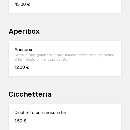
45.00 €
Aperibox
Aperibox
Sarde in saòr, gambero in saòr, baccalà mantecato, seppiolina
ai ferri, filetto di merluzzo panato.
12.00 €
Cicchetteria
Cicchetto con moscardini
1.50 €