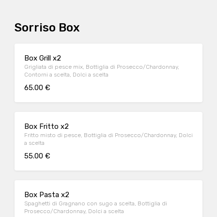
Sorriso Box
Box Grill x2
Grigliata di pesce mix, Bottiglia di Prosecco/Chardonnay,
Contorni a scelta, Dolci a scelta
65.00 €
Box Fritto x2
Fritto misto di pesce, Bottiglia di Prosecco/Chardonnay, Dolci
a scelta
55.00 €
Box Pasta x2
Spaghetti di Gragnano con sugo a scelta, Bottiglia di
Prosecco/Chardonnay, Dolci a scelta