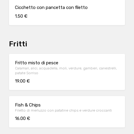
Cicchetto con pancetta con filetto
1.50 €
Fritti
Fritto misto di pesce
Calamari, alici, acquadella, moli, verdure, gamberi, canestrelli,
patate Sorriso
19.00 €
Fish & Chips
Filetto di merluzzo con patatine chips e verdure croccanti
16.00 €