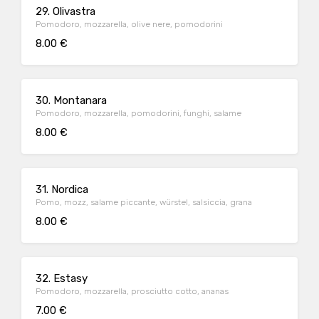
29. Olivastra
Pomodoro, mozzarella, olive nere, pomodorini
8.00 €
30. Montanara
Pomodoro, mozzarella, pomodorini, funghi, salame
8.00 €
31. Nordica
Pomo, mozz, salame piccante, würstel, salsiccia, grana
8.00 €
32. Estasy
Pomodoro, mozzarella, prosciutto cotto, ananas
7.00 €