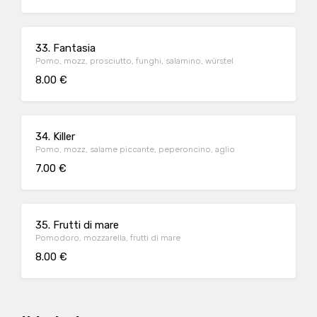
33. Fantasia
Pomo, mozz, prosciutto, funghi, salamino, würstel
8.00 €
34. Killer
Pomo, mozz, salame piccante, peperoncino, aglio
7.00 €
35. Frutti di mare
Pomodoro, mozzarella, frutti di mare
8.00 €