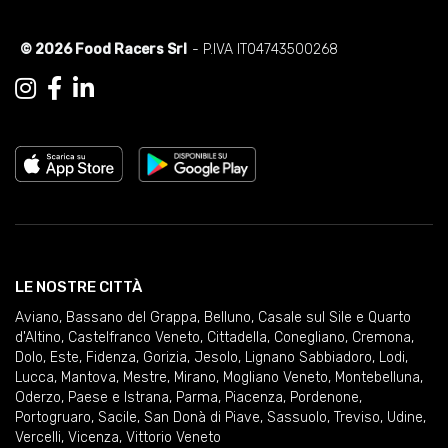
© 2026 Food Racers Srl
- P.IVA IT04743500268
LE NOSTRE CITTÀ
Aviano
,
Bassano del Grappa
,
Belluno
,
Casale sul Sile e Quarto
d'Altino
,
Castelfranco Veneto
,
Cittadella
,
Conegliano
,
Cremona
,
Dolo
,
Este
,
Fidenza
,
Gorizia
,
Jesolo
,
Lignano Sabbiadoro
,
Lodi
,
Lucca
,
Mantova
,
Mestre
,
Mirano
,
Mogliano Veneto
,
Montebelluna
,
Oderzo
,
Paese e Istrana
,
Parma
,
Piacenza
,
Pordenone
,
Portogruaro
,
Sacile
,
San Donà di Piave
,
Sassuolo
,
Treviso
,
Udine
,
Vercelli
,
Vicenza
,
Vittorio Veneto