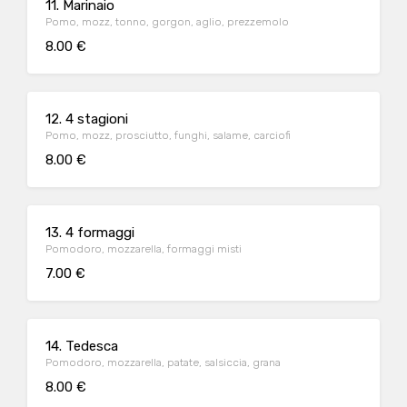
11. Marinaio
Pomo, mozz, tonno, gorgon, aglio, prezzemolo
8.00 €
12. 4 stagioni
Pomo, mozz, prosciutto, funghi, salame, carciofi
8.00 €
13. 4 formaggi
Pomodoro, mozzarella, formaggi misti
7.00 €
14. Tedesca
Pomodoro, mozzarella, patate, salsiccia, grana
8.00 €