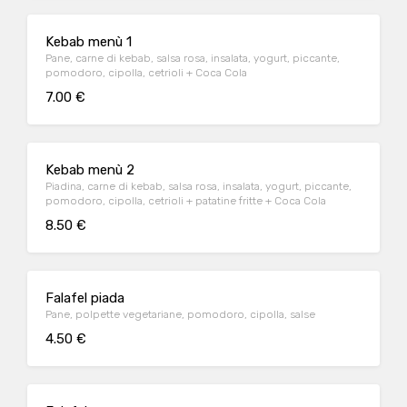
Kebab menù 1
Pane, carne di kebab, salsa rosa, insalata, yogurt, piccante,
pomodoro, cipolla, cetrioli + Coca Cola
7.00 €
Kebab menù 2
Piadina, carne di kebab, salsa rosa, insalata, yogurt, piccante,
pomodoro, cipolla, cetrioli + patatine fritte + Coca Cola
8.50 €
Falafel piada
Pane, polpette vegetariane, pomodoro, cipolla, salse
4.50 €