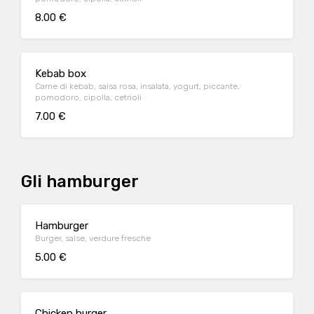
8.00 €
Kebab box
Carne di kebab, salsa rosa, insalata, yogurt, piccante,
pomodoro, cipolla, cetrioli
7.00 €
Gli hamburger
Hamburger
Burger, salse, verdure fresche
5.00 €
Chicken burger