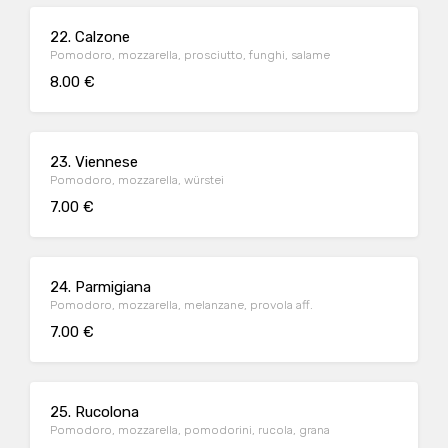
22. Calzone
Pomodoro, mozzarella, prosciutto, funghi, salame
8.00 €
23. Viennese
Pomodoro, mozzarella, würstei
7.00 €
24. Parmigiana
Pomodoro, mozzarella, melanzane, provola aff.
7.00 €
25. Rucolona
Pomodoro, mozzarella, pomodorini, rucola, grana