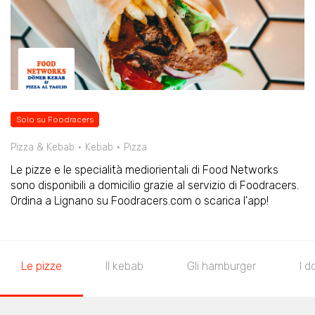
Solo su Foodracers
Pizza & Kebab
Kebab
Pizza
Le pizze e le specialità mediorientali di Food Networks
sono disponibili a domicilio grazie al servizio di Foodracers.
Ordina a Lignano su Foodracers.com o scarica l'app!
Le pizze
Il kebab
Gli hamburger
I d