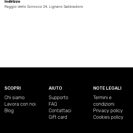
Indirizzo
Raggio dello Scirocco 24, Lignano Sabbiadoro
SCOPRI
AIUTO
NOTE LEGALI
Chi siamo
Supporto
Termini e
Lavora con noi
FAQ
condizioni
Blog
Contattaci
Privacy policy
Gift card
Cookies policy