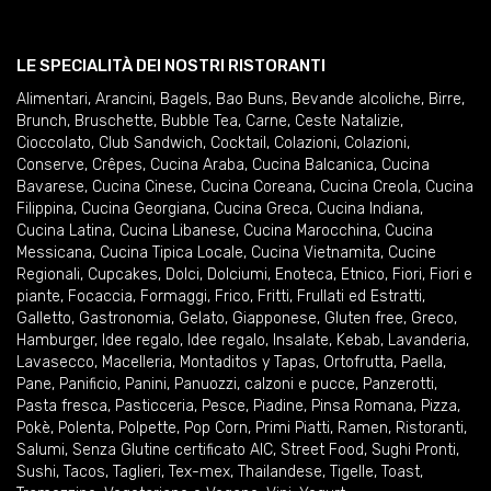
LE SPECIALITÀ DEI NOSTRI RISTORANTI
Alimentari
,
Arancini
,
Bagels
,
Bao Buns
,
Bevande alcoliche
,
Birre
,
Brunch
,
Bruschette
,
Bubble Tea
,
Carne
,
Ceste Natalizie
,
Cioccolato
,
Club Sandwich
,
Cocktail
,
Colazioni
,
Colazioni
,
Conserve
,
Crêpes
,
Cucina Araba
,
Cucina Balcanica
,
Cucina
Bavarese
,
Cucina Cinese
,
Cucina Coreana
,
Cucina Creola
,
Cucina
Filippina
,
Cucina Georgiana
,
Cucina Greca
,
Cucina Indiana
,
Cucina Latina
,
Cucina Libanese
,
Cucina Marocchina
,
Cucina
Messicana
,
Cucina Tipica Locale
,
Cucina Vietnamita
,
Cucine
Regionali
,
Cupcakes
,
Dolci
,
Dolciumi
,
Enoteca
,
Etnico
,
Fiori
,
Fiori e
piante
,
Focaccia
,
Formaggi
,
Frico
,
Fritti
,
Frullati ed Estratti
,
Galletto
,
Gastronomia
,
Gelato
,
Giapponese
,
Gluten free
,
Greco
,
Hamburger
,
Idee regalo
,
Idee regalo
,
Insalate
,
Kebab
,
Lavanderia
,
Lavasecco
,
Macelleria
,
Montaditos y Tapas
,
Ortofrutta
,
Paella
,
Pane
,
Panificio
,
Panini
,
Panuozzi, calzoni e pucce
,
Panzerotti
,
Pasta fresca
,
Pasticceria
,
Pesce
,
Piadine
,
Pinsa Romana
,
Pizza
,
Pokè
,
Polenta
,
Polpette
,
Pop Corn
,
Primi Piatti
,
Ramen
,
Ristoranti
,
Salumi
,
Senza Glutine certificato AIC
,
Street Food
,
Sughi Pronti
,
Sushi
,
Tacos
,
Taglieri
,
Tex-mex
,
Thailandese
,
Tigelle
,
Toast
,