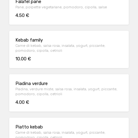
Falafel pane
Pane, polpette vegetariane, pomodoro, cipolla, salse
4.50 €
Kebab family
Carne di kebab, salsa rosa, insalata, yogurt, piccante,
pomodoro, cipolla, cetrioli
10.00 €
Piadina verdure
Piadina, verdure miste, salsa rosa, insalata, yogurt, piccante,
pomodoro, cipolla, cetrioli
4.00 €
Piatto kebab
Carne di kebab, salsa rosa, insalata, yogurt, piccante,
pomodoro, cipolla, cetrioli