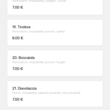
Pomodoro, mozzarella, ciliegini, rucola
7.00 €
19. Tirolese
Pomodoro, mozzarella, porcini, speck
8.00 €
20. Boscaiola
Pomodoro, mozzarella, porcini, funghi
7.00 €
21. Diavolaccia
Pomo, mozzarella, salame piccante, olio piccante
7.00 €