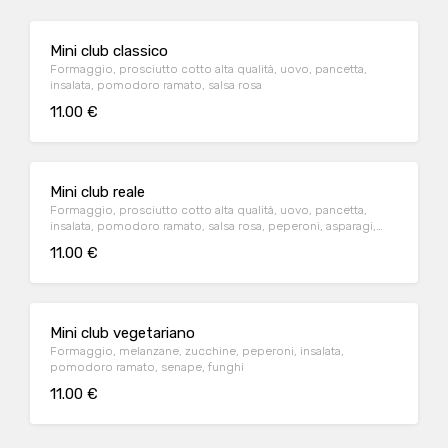
Mini club classico
Formaggio, prosciutto cotto alta qualità, uovo, pancetta,
insalata, pomodoro ramato, salsa rosa
11.00 €
Mini club reale
Formaggio, prosciutto cotto alta qualità, uovo, pancetta,
insalata, pomodoro ramato, salsa rosa, peperoni, asparagi,
senape
11.00 €
Mini club vegetariano
Formaggio, melanzane, zucchine, peperoni, insalata,
pomodoro ramato, senape, funghi
11.00 €