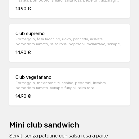
insalata, pomodoro ramato, salsa rosa, peperoni, asparagi,
senape
14.90 €
Club supremo
Formaggio, fesa tacchino, uovo, pancetta, insalata,
pomodoro ramato, salsa rosa, peperoni, melanzane, senape,
zucchine
14.90 €
Club vegetariano
Formaggio, melanzane, zucchine, peperoni, insalata,
pomodoro ramato, senape, funghi, salsa rosa
14.90 €
Mini club sandwich
Serviti senza patatine con salsa rosa a parte