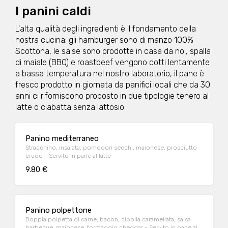
I panini caldi
L'alta qualità degli ingredienti è il fondamento della
nostra cucina: gli hamburger sono di manzo 100%
Scottona, le salse sono prodotte in casa da noi, spalla
di maiale (BBQ) e roastbeef vengono cotti lentamente
a bassa temperatura nel nostro laboratorio, il pane è
fresco prodotto in giornata da panifici locali che da 30
anni ci riforniscono proposto in due tipologie tenero al
latte o ciabatta senza lattosio.
Panino mediterraneo
Stracchino, insalata, pomodori secchi, maionese, prosciutto
crudo - Servito in pane al latte
9.80 €
Panino polpettone
Doppia polpetta di carne, bacon, cipolla caramellata, salsa
barbecue, maionese, formaggio cheddar - Servito in pane al