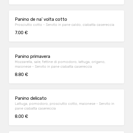
Panino de na' volta cotto
Prosciutto cotto - Servito in pane caldo, ciabatta casereccia
7.00 €
Panino primavera
Mozzarella, sale, fettine di pomodoro, lattuga, origano,
maionese - Servito in pane ciabatta casereccia
8.80 €
Panino delicato
Lattuga, pomodoro, prosciutto cotto, maionese - Servito in
pane ciabatta casereccia
8.00 €