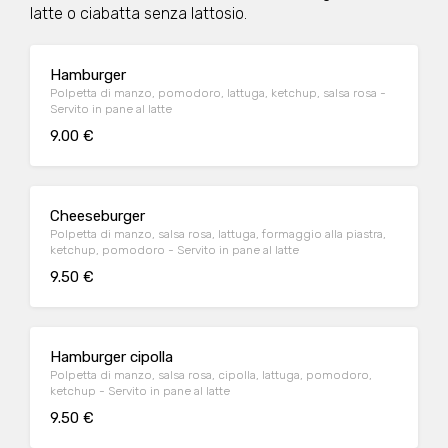
latte o ciabatta senza lattosio.
Hamburger
Polpetta di manzo, pomodoro, lattuga, ketchup, salsa rosa -
Servito in pane al latte
9.00 €
Cheeseburger
Polpetta di manzo, salsa rosa, lattuga, formaggio alla piastra,
ketchup, pomodoro - Servito in pane al latte
9.50 €
Hamburger cipolla
Polpetta di manzo, salsa rosa, cipolla, lattuga, pomodoro,
ketchup - Servito in pane al latte
9.50 €