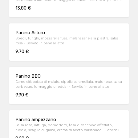
latte
13.80 €
Panino Arturo
Speck, funghi, mozzarella fusa, melanazane alla piastra, salsa
rosa - Servito in pane al latte
9.70 €
Panino BBQ
Carne sfilacciata di maiale, cipolla caramellata, maionese, salsa
barbecue, formaggio cheddar - Servito in pane al latte
9.90 €
Panino ampezzano
Salsa rosa, lattuga, pomodoro, fesa di tacchino affettato,
rucola, scaglie di grana, crema di aceto balsamico - Servito in
pane ciabatta