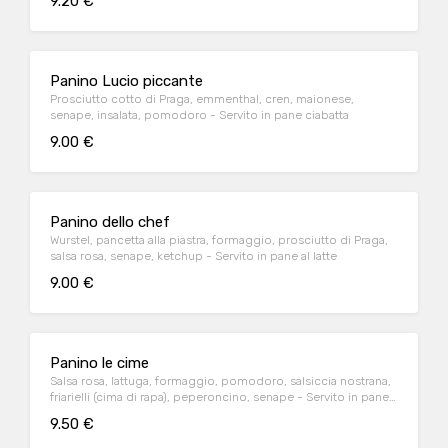
9.20 €
Panino Lucio piccante
Prosciutto cotto di Praga, emmenthal, cren, maionese,
senape, insalata, pomodoro - Servito in pane ciabatta
9.00 €
Panino dello chef
Wurstel, pancetta alla piastra, formaggio, prosciutto di Praga,
salsa rosa, senape, ketchup - Servito in pane al latte
9.00 €
Panino le cime
Salsa rosa, lattuga, formaggio, pomodoro, salsiccia nostrana,
friarielli (cima di rapa), peperoncino, senape - Servito in pane
ciabatta
9.50 €