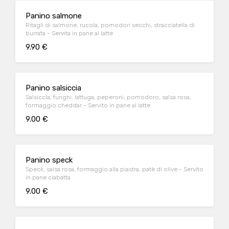
Panino salmone
Ritagli di salmone, rucola, pomodori secchi, stracciatella di
burrata - Servita in pane al latte
9.90 €
Panino salsiccia
Salsiccia, funghi, lattuga, peperoni, pomodoro, salsa rosa,
formaggio cheddar - Servito in pane al latte
9.00 €
Panino speck
Speck, salsa rosa, formaggio alla piastra, patè di olive - Servito
in pane ciabatta
9.00 €