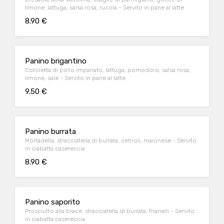
limone, lattuga, salsa rosa, rucola - Servito in pane al latte
8.90 €
Panino brigantino
Cotoletta di pollo impanato, lattuga, pomodoro, salsa rosa,
limone, sale - Servito in pane al latte
9.50 €
Panino burrata
Mortadella, stracciatella di burrata, cetrioli, maionese - Servito
in ciabatta casereccia
8.90 €
Panino saporito
Prosciutto alla brace, stracciatella di burrata, friarielli - Servito
in ciabatta casereccia