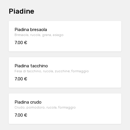
Piadine
Piadina bresaola
Bresaola, rucola, grana, asiago
7.00 €
Piadina tacchino
Fesa di tacchino, rucola, zucchine, formaggio
7.00 €
Piadina crudo
Crudo, pomodoro, rucola, formaggio
7.00 €