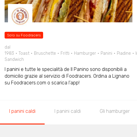
Solo su Foodracers
dal
1983
Toast
Bruschette
Fritti
Hamburger
Panini
Piadine
Sandwich
I panini e tutte le specialità de Il Panino sono disponibili a
domicilio grazie al servizio di Foodracers. Ordina a Lignano
su Foodracers.com o scarica l'app!
I panini caldi
I panini caldi
Gli hamburger