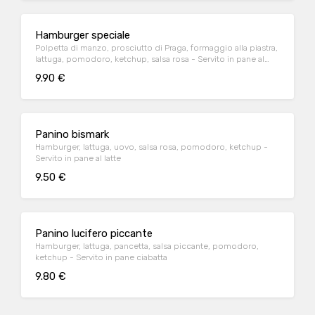
Hamburger speciale
Polpetta di manzo, prosciutto di Praga, formaggio alla piastra,
lattuga, pomodoro, ketchup, salsa rosa - Servito in pane al
latte
9.90 €
Panino bismark
Hamburger, lattuga, uovo, salsa rosa, pomodoro, ketchup -
Servito in pane al latte
9.50 €
Panino lucifero piccante
Hamburger, lattuga, pancetta, salsa piccante, pomodoro,
ketchup - Servito in pane ciabatta
9.80 €