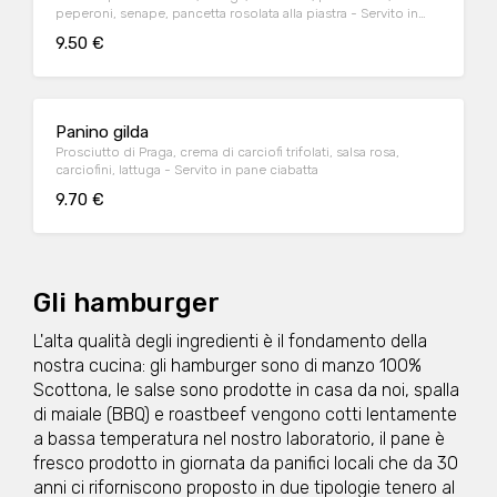
peperoni, senape, pancetta rosolata alla piastra - Servito in
pane ciabatta
9.50 €
Panino gilda
Prosciutto di Praga, crema di carciofi trifolati, salsa rosa,
carciofini, lattuga - Servito in pane ciabatta
9.70 €
Gli hamburger
L'alta qualità degli ingredienti è il fondamento della
nostra cucina: gli hamburger sono di manzo 100%
Scottona, le salse sono prodotte in casa da noi, spalla
di maiale (BBQ) e roastbeef vengono cotti lentamente
a bassa temperatura nel nostro laboratorio, il pane è
fresco prodotto in giornata da panifici locali che da 30
anni ci riforniscono proposto in due tipologie tenero al