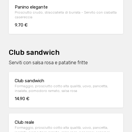
Panino elegante
Prosciutto crudo, stracciatella di burrata - Servito con ciabatta
casereccia
9.70 €
Club sandwich
Serviti con salsa rosa e patatine fritte
Club sandwich
Formaggio, prosciutto cotto alta qualità, uovo, pancetta,
insalata, pomodoro ramato, salsa rosa
14.90 €
Club reale
Formaggio, prosciutto cotto alta qualità, uovo, pancetta,