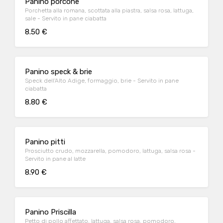
Panino porcone
Porchetta alla romana, scottata alla piastra, salsa rosa, lattuga,
sale - Servito in pane ciabatta
8.50 €
Panino speck & brie
Speck dell'Alto Adige, formaggio, brie - Servito in pane
ciabatta
8.80 €
Panino pitti
Prosciutto crudo, mozzarella, pomodoro, lattuga, salsa rosa -
Servito in pane al latte
8.90 €
Panino Priscilla
Petto di pollo affettato, lattuga, salsa rosa, pomodoro,