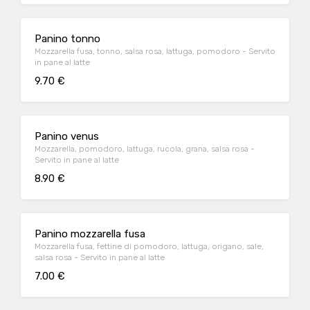
Panino tonno
Mozzarella fusa, tonno, salsa rosa, lattuga, pomodoro - Servito
in pane al latte
9.70 €
Panino venus
Mozzarella, pomodoro, lattuga, rucola, grana, salsa rosa -
Servito in pane al latte
8.90 €
Panino mozzarella fusa
Mozzarella fusa, fettine di pomodoro, lattuga, origano, sale,
salsa rosa - Servito in pane al latte
7.00 €