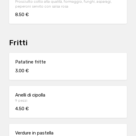
Prosciutto cotto alta qualità, formaggio, funghi, asparagi,
peperoni servito con salsa rosa
8.50 €
Fritti
Patatine fritte
3.00 €
Anelli di cipolla
9 pezzi
4.50 €
Verdure in pastella