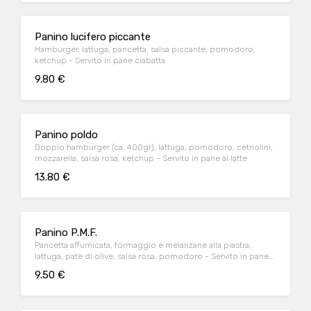
Panino lucifero piccante
Hamburger, lattuga, pancetta, salsa piccante, pomodoro,
ketchup - Servito in pane ciabatta
9.80 €
Panino poldo
Doppio hamburger (ca. 400gr), lattuga, pomodoro, cetriolini,
mozzarella, salsa rosa, ketchup - Servito in pane al latte
13.80 €
Panino P.M.F.
Pancetta affumicata, formaggio e melanzane alla piastra,
lattuga, patè di olive, salsa rosa, pomodoro - Servito in pane
ciabatta
9.50 €