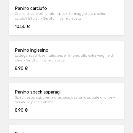
Panino carciufo
Crema di carciofi, tartufo, speck, formaggio alla piastra,
carciofi trifolati - Servito in pane ciabatta
10.50 €
Panino inglesino
Lattuga, roast-beaf, sale, pepe, limone, olio extra vergine di
oliva - Servito in pane ciabatta
8.90 €
Panino speck asparagi
Speck, asparagi, crema di asparagi, salsa rosa, patè di olive -
Servito in pane ciabatta
8.90 €