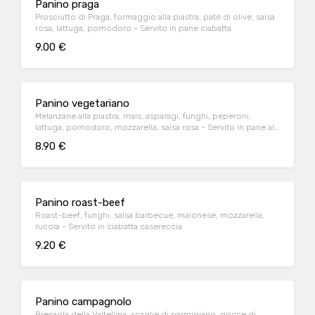
Panino praga
Prosciutto di Praga, formaggio alla piastra, patè di olive, salsa
rosa, lattuga, pomodoro - Servito in pane ciabatta
9.00 €
Panino vegetariano
Melanzane alla piastra, mais, asparagi, funghi, peperoni,
lattuga, pomodoro, mozzarella, salsa rosa - Servito in pane al
latte
8.90 €
Panino roast-beef
Roast-beef, funghi, salsa barbecue, maionese, mozzarella,
rucola - Servito in ciabatta casereccia
9.20 €
Panino campagnolo
Bresaola della Valtellina, scaglie di parmigiano, gocce di