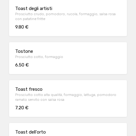
Toast degli artisti
Prosciutto crudo, pomodoro, rucola, formaggio, salsa rosa
con patatine fritte
9.80 €
Tostone
Prosciutto cotto, formaggio
6.50 €
Toast fresco
Prosciutto cotto alta qualità, formaggio, lattuga, pomodoro
ramato servito con salsa rosa
7.20 €
Toast dell'orto