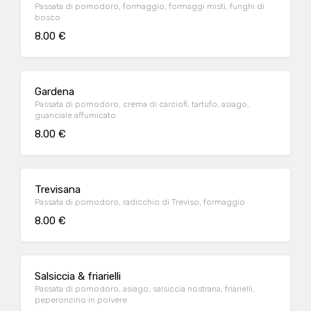
Passata di pomodoro, formaggio, formaggi misti, funghi di
bosco
8.00 €
Gardena
Passata di pomodoro, crema di carciofi, tartufo, asiago,
guanciale affumicato
8.00 €
Trevisana
Passata di pomodoro, radicchio di Treviso, formaggio
8.00 €
Salsiccia & friarielli
Passata di pomodoro, asiago, salsiccia nostrana, friarielli,
peperoncino in polvere