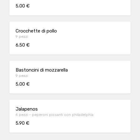
5.00 €
Crocchette di pollo
9 pezzi
6.50 €
Bastoncini di mozzarella
9 pezzi
5.00 €
Jalapenos
4 pezzi - peperoni piccanti con philadelphia
5.90 €