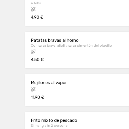
A fetta
4.90 €
Patatas bravas al horno
Con salsa brava, alioli y salsa pimentón del piquillo
4.50 €
Mejillones al vapor
11.90 €
Frito mixto de pescado
Si mangia in 2 persone