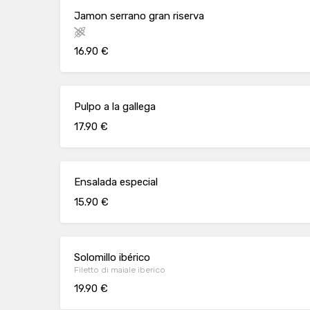
Jamon serrano gran riserva
16.90 €
Pulpo a la gallega
17.90 €
Ensalada especial
15.90 €
Solomillo ibérico
Filetto di maiale iberico
19.90 €