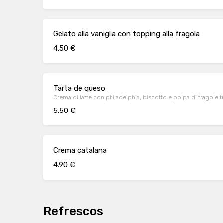
Gelato alla vaniglia con topping alla fragola
4.50 €
Tarta de queso
Crema di latte con philadelphia, biscotto e polpa di fragole 
5.50 €
Crema catalana
4.90 €
Refrescos