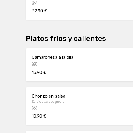
32.90 €
Platos frìos y calientes
Camaronesa a la olla
15.90 €
Chorizo en salsa
Salsicette spagnole
10.90 €