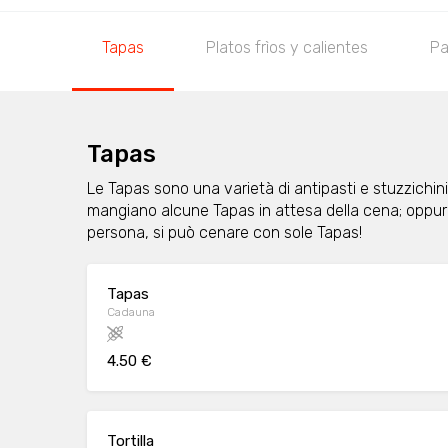
Tapas
Platos frìos y calientes
Pa
Tapas
Le Tapas sono una varietà di antipasti e stuzzichini
mangiano alcune Tapas in attesa della cena; oppu
persona, si può cenare con sole Tapas!
Tapas
Cadauna
4.50 €
Tortilla