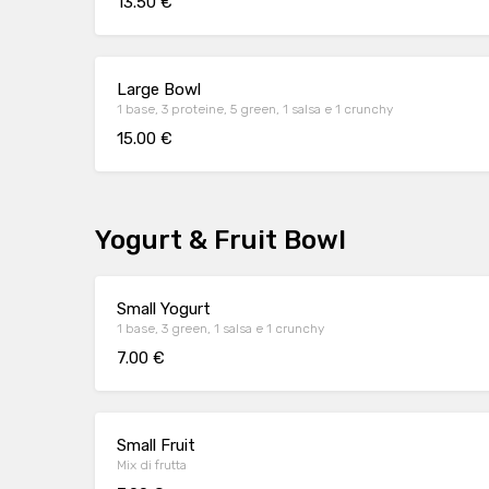
13.50 €
Large Bowl
1 base, 3 proteine, 5 green, 1 salsa e 1 crunchy
15.00 €
Yogurt & Fruit Bowl
Small Yogurt
1 base, 3 green, 1 salsa e 1 crunchy
7.00 €
Small Fruit
Mix di frutta