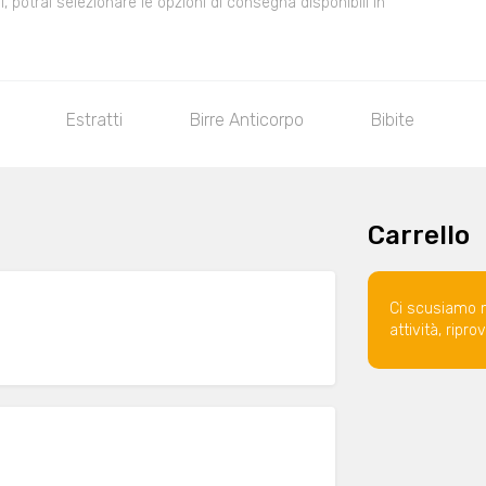
 potrai selezionare le opzioni di consegna disponibili in
Estratti
Birre Anticorpo
Bibite
Carrello
Ci scusiamo 
attività, ripr