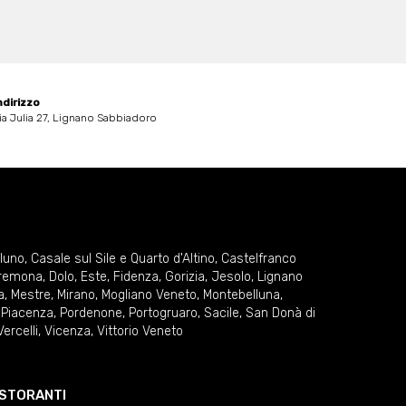
ndirizzo
ia Julia 27, Lignano Sabbiadoro
lluno
,
Casale sul Sile e Quarto d'Altino
,
Castelfranco
remona
,
Dolo
,
Este
,
Fidenza
,
Gorizia
,
Jesolo
,
Lignano
a
,
Mestre
,
Mirano
,
Mogliano Veneto
,
Montebelluna
,
,
Piacenza
,
Pordenone
,
Portogruaro
,
Sacile
,
San Donà di
Vercelli
,
Vicenza
,
Vittorio Veneto
RISTORANTI