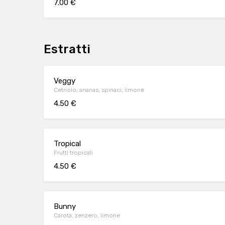
7.00 €
Estratti
Veggy
Cetriolo, ananas, spinaci, limone
4.50 €
Tropical
Frutti tropicali
4.50 €
Bunny
Carota, zenzero, limone