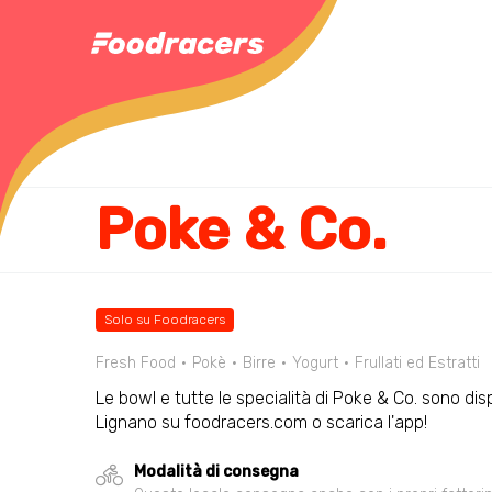
Poke & Co.
Solo su Foodracers
Fresh Food
Pokè
Birre
Yogurt
Frullati ed Estratti
Le bowl e tutte le specialità di Poke & Co. sono disp
Lignano su foodracers.com o scarica l'app!
Modalità di consegna