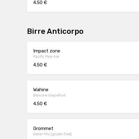
4.50 €
Birre Anticorpo
Impact zone
Pacific Pale Ale
4.50 €
Wahine
Blanche Grapefruit
4.50 €
Grommet
Keller Pils (gluten free)