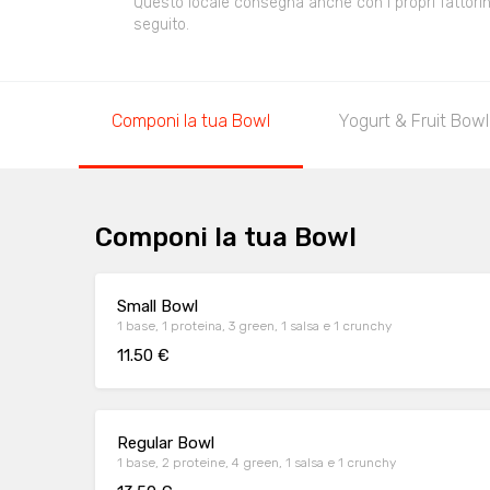
Questo locale consegna anche con i propri fattorini,
seguito.
Componi la tua Bowl
Yogurt & Fruit Bowl
Componi la tua Bowl
Small Bowl
1 base, 1 proteina, 3 green, 1 salsa e 1 crunchy
11.50 €
Regular Bowl
1 base, 2 proteine, 4 green, 1 salsa e 1 crunchy