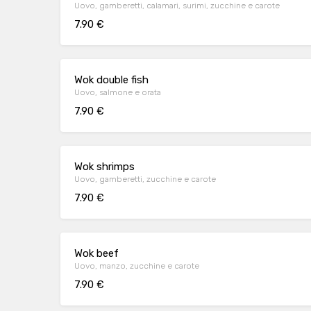
Uovo, gamberetti, calamari, surimi, zucchine e carote
7.90 €
Wok double fish
Uovo, salmone e orata
7.90 €
Wok shrimps
Uovo, gamberetti, zucchine e carote
7.90 €
Wok beef
Uovo, manzo, zucchine e carote
7.90 €