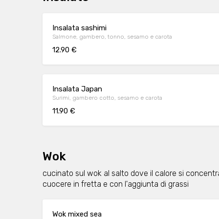
Insalata sashimi
Salmone, gambero, tonno, sesamo e carota
12.90 €
Insalata Japan
Surimi, gambero cotto, sesamo e carota
11.90 €
Wok
cucinato sul wok al salto dove il calore si concentr
cuocere in fretta e con l'aggiunta di grassi
Wok mixed sea