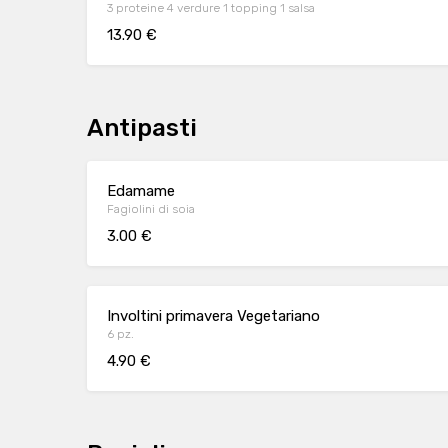
3 proteine 4 verdure 1 topping 1 salsa
13.90 €
Antipasti
Edamame
Fagiolini di soia
3.00 €
Involtini primavera Vegetariano
6 pz.
4.90 €