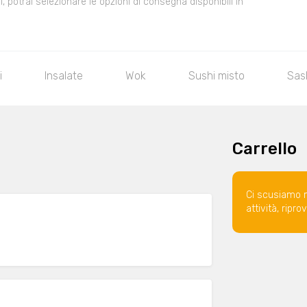
 potrai selezionare le opzioni di consegna disponibili in
i
Insalate
Wok
Sushi misto
Sas
Carrello
Ci scusiamo 
attività, ripr