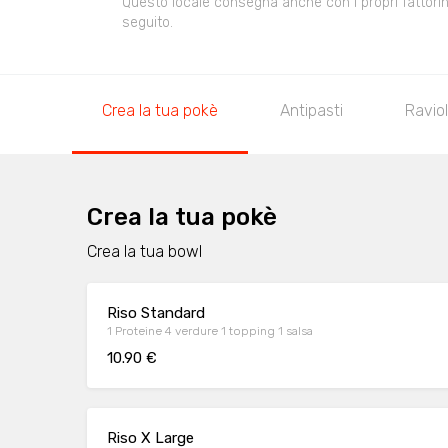
Questo locale consegna anche con i propri fattorini,
seguito.
Crea la tua pokè
Antipasti
Raviol
Crea la tua pokè
Crea la tua bowl
Riso Standard
1 Proteine 4 verdure 1 topping 1 salsa
10.90 €
Riso X Large