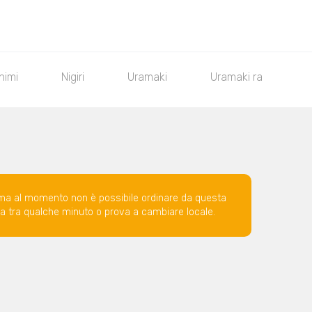
himi
Nigiri
Uramaki
Uramaki rainbow
ma al momento non è possibile ordinare da questa
ova tra qualche minuto o prova a cambiare locale.