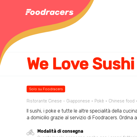
Solo su Foodracers
Ristorante Cinese - Giapponese
Pokè
Chinese food
Il sushi, i poke e tutte le altre specialità della cu
a domicilio grazie al servizio di Foodracers. Ordin
Modalità di consegna