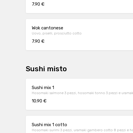
7.90 €
Wok cantonese
Uovo, piselli, prosciutto cotto
7.90 €
Sushi misto
Sushi mix 1
Hosomaki salmone 3 pezzi, hosomaki tonno 3 pezzi e uramaki
10.90 €
Sushi mix 1 cotto
Hosomaki surimi 3 pezzi, uramaki gambero cotto 8 pezzi e 