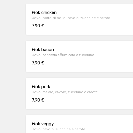
Wok chicken
Uovo, petto di pollo, cavolo, zucchine e carote
7.90 €
Wok bacon
Uovo, pancetta affumicata e zucchine
7.90 €
Wok pork
Uovo, maiale, cavolo, zucchine e carote
7.90 €
Wok veggy
Uovo, cavolo, zucchine e carote