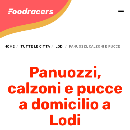
Completa il pagamento dell'ordine in [missing %{deadline} value].
HOME
TUTTE LE CITTÀ
LODI
PANUOZZI, CALZONI E PUCCE
Panuozzi,
calzoni e pucce
a domicilio a
Lodi