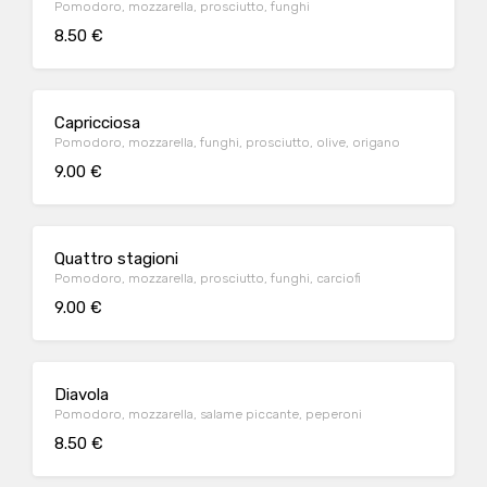
Pomodoro, mozzarella, prosciutto, funghi
8.50 €
Capricciosa
Pomodoro, mozzarella, funghi, prosciutto, olive, origano
9.00 €
Quattro stagioni
Pomodoro, mozzarella, prosciutto, funghi, carciofi
9.00 €
Diavola
Pomodoro, mozzarella, salame piccante, peperoni
8.50 €