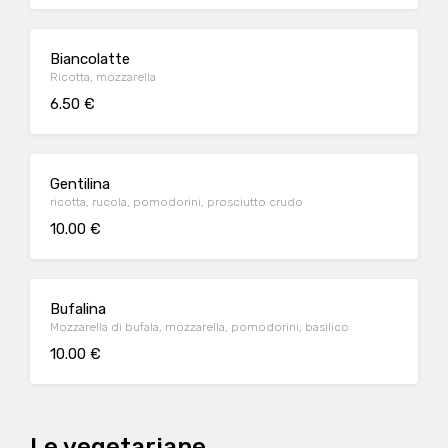
Biancolatte
Ricotta, mozzarella
6.50 €
Gentilina
ricotta, rucola, pomodorini, prosciutto crudo
10.00 €
Bufalina
Mozzarella di bufala, mozzarella, pomodorini, basilico
10.00 €
Le vegetariane