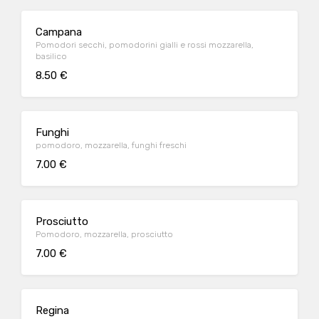
Campana
Pomodori secchi, pomodorini gialli e rossi mozzarella,
basilico
8.50 €
Funghi
pomodoro, mozzarella, funghi freschi
7.00 €
Prosciutto
Pomodoro, mozzarella, prosciutto
7.00 €
Regina