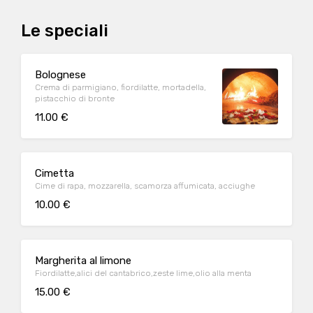
Le speciali
Bolognese
Crema di parmigiano, fiordilatte, mortadella,
pistacchio di bronte
11.00 €
Cimetta
Cime di rapa, mozzarella, scamorza affumicata, acciughe
10.00 €
Margherita al limone
Fiordilatte,alici del cantabrico,zeste lime,olio alla menta
15.00 €