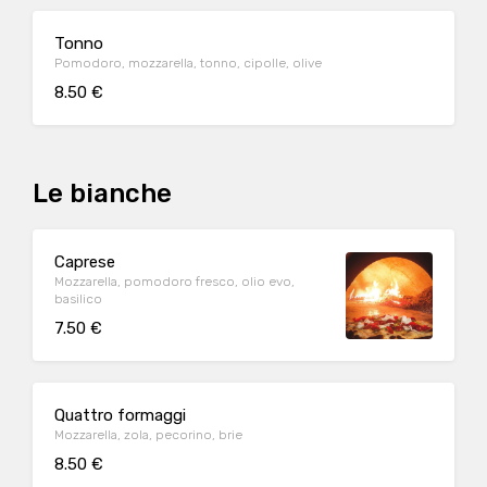
Tonno
Pomodoro, mozzarella, tonno, cipolle, olive
8.50 €
Le bianche
Caprese
Mozzarella, pomodoro fresco, olio evo,
basilico
7.50 €
Quattro formaggi
Mozzarella, zola, pecorino, brie
8.50 €