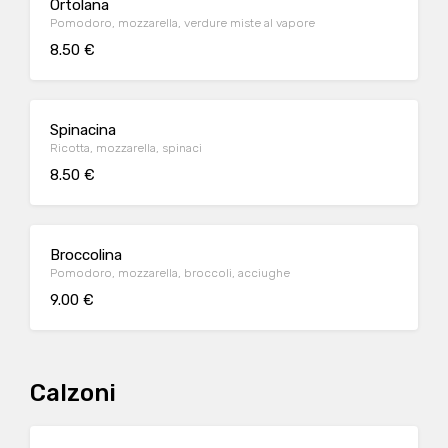
Ortolana
Pomodoro, mozzarella, verdure miste al vapore
8.50 €
Spinacina
Ricotta, mozzarella, spinaci
8.50 €
Broccolina
Pomodoro, mozzarella, broccoli, acciughe
9.00 €
Calzoni