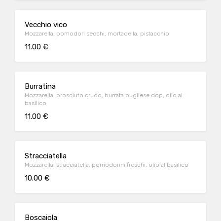
Vecchio vico
Mozzarella, pomodori secchi, mortadella, pistacchio
11.00 €
Burratina
Mozzarella, prosciuto crudo, burrata pugliese dop, olio al
basilico
11.00 €
Stracciatella
Mozzarella, stracciatella, pomodorini freschi, olio al basilico
10.00 €
Boscaiola