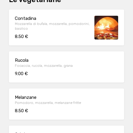
Contadina
Mozzarella di bufala, mozzarella, pomodorini,
basilico
8.50 €
Rucola
Focaccia, rucola, mozzarella, grana
9.00 €
Melanzane
Pomodoro, mozzarella, melanzane fritte
8.50 €