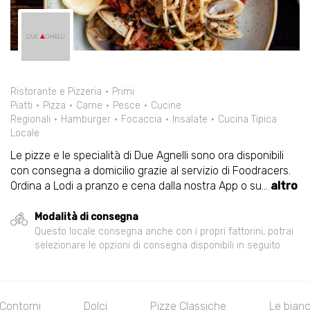
Ristorante e Pizzeria
Primi
Piatti
Pizza
Carne
Pesce
Cucine
Regionali
Hamburger
Focaccia
Insalate
Cucina Tipica
Locale
Le pizze e le specialità di Due Agnelli sono ora disponibili
con consegna a domicilio grazie al servizio di Foodracers.
Ordina a Lodi a pranzo e cena dalla nostra App o su
...
altro
Modalità di consegna
Questo locale consegna anche con i propri fattorini, potrai
selezionare le opzioni di consegna disponibili in seguito.
ntorni
Dolci
Pizze Classiche
Le bianche