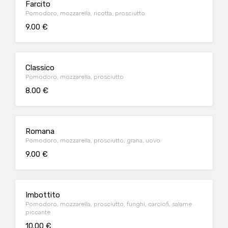
Farcito
Pomodoro, mozzarella, ricotta, prosciutto
9.00 €
Classico
Pomodoro, mozzarella, prosciutto
8.00 €
Romana
Pomodoro, mozzarella, prosciutto, grana, uovo
9.00 €
Imbottito
Pomodoro, mozzarella, prosciutto, funghi, carciofi, salame
piccante
10.00 €