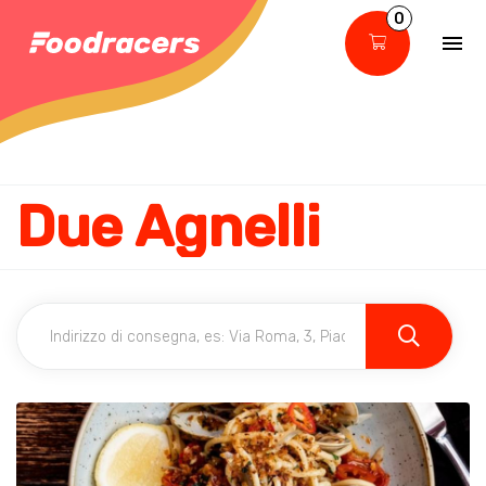
0
Due Agnelli