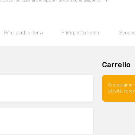
 potrai selezionare le opzioni di consegna disponibili in
Primi piatti di terra
Primi piatti di mare
Second
Carrello
Ci scusiamo 
attività, ripr