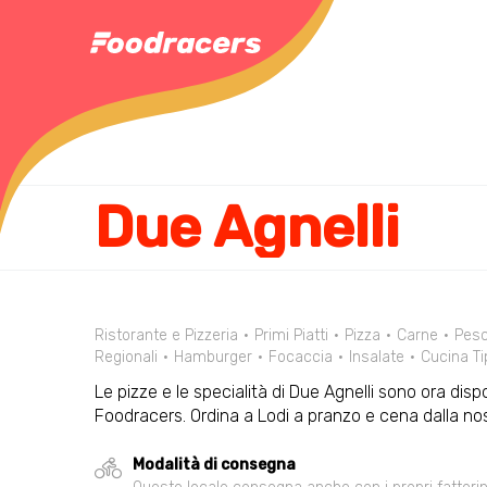
Due Agnelli
Ristorante e Pizzeria
Primi Piatti
Pizza
Carne
Pes
Regionali
Hamburger
Focaccia
Insalate
Cucina Ti
Le pizze e le specialità di Due Agnelli sono ora disp
Foodracers. Ordina a Lodi a pranzo e cena dalla n
Modalità di consegna