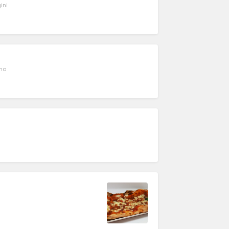
ini
ino