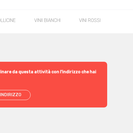
OLLICINE
VINII BIANCHI
VINI ROSSI
STEAK
inare da questa attività con l'indirizzo che hai
INDIRIZZO