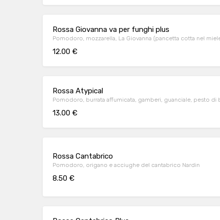
Rossa Giovanna va per funghi plus
Pomodoro, mozzarella, La Giovanna (pancetta cotta nel miel
12.00 €
Rossa Atypical
Pomodoro, burrata affumicata, gamberi, guanciale, pesto di b
13.00 €
Rossa Cantabrico
Pomodoro, origano e acciughe del cantabrico Nardin
8.50 €