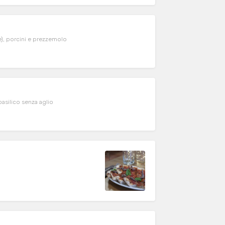
e), porcini e prezzemolo
asilico senza aglio