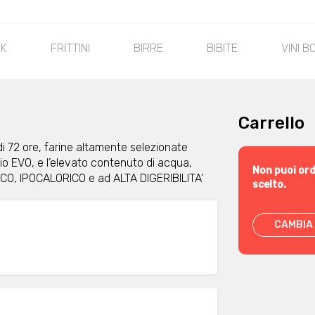
RK
FRITTINI
BIRRE
BIBITE
VINI B
Carrello
di 72 ore, farine altamente selezionate
lio EVO, e l’elevato contenuto di acqua,
Non puoi ord
PIDICO, IPOCALORICO e ad ALTA DIGERIBILITA'
scelto.
CAMBIA 