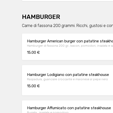
HAMBURGER
Carne di fassona 200 grammi. Ricchi, gustosi e con 
Hamburger American burger con patatine steakh
Hamburger di fassona 200 gr., bacon, pomodori, insalata e s
15.00 €
Hamburger Lodigiano con patatine steakhouse
Raspadura, guanciale croccante e maionese al pepe nero
15.00 €
Hamburger Affumicato con patatine steakhouse
Burrata , insalata e pomodoro