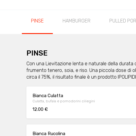
PINSE
HAMBURGER
PULLED PO
PINSE
Con una Lievitazione lenta e naturale della durata 
frumento tenero, soia, e riso. Una piccola dose di o
circa il 75%, il risultato finale è un prodotto IPOLI
Bianca Culatta
Culatta, bufala e pomodorini ciliegini
12.00 €
Bianca Rucolina