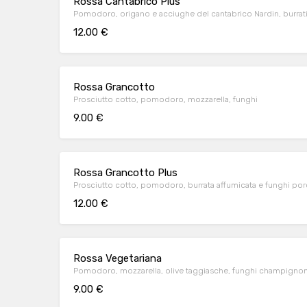
Rossa Cantabrico Plus
Pomodoro, origano e acciughe del cantabrico Nardin, burrati
12.00 €
Rossa Grancotto
Prosciutto cotto, pomodoro, mozzarella, funghi
9.00 €
Rossa Grancotto Plus
Prosciutto cotto, pomodoro, burrata affumicata e funghi por
12.00 €
Rossa Vegetariana
Pomodoro, mozzarella, olive taggiasche, funghi champignon
9.00 €