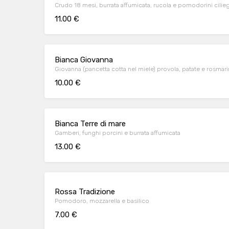
Crudo 18 mesi, burrata affumicata, rucola e pomodorini cilieg
11.00 €
Bianca Giovanna
Giovanna (pancetta cotta nel miele) provola, patate e rosmar
10.00 €
Bianca Terre di mare
Gamberi, funghi porcini e burrata affumicata
13.00 €
Rossa Tradizione
Pomodoro, mozzarella e basilico
7.00 €