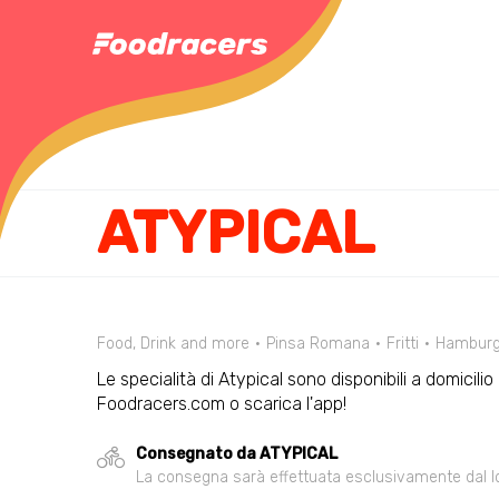
ATYPICAL
Food, Drink and more
Pinsa Romana
Fritti
Hamburg
Le specialità di Atypical sono disponibili a domicili
Foodracers.com o scarica l'app!
Consegnato da ATYPICAL
La consegna sarà effettuata esclusivamente dal loca