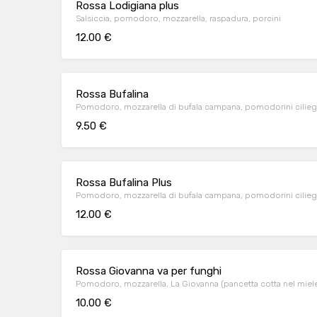
Rossa Lodigiana plus
Salsiccia, pomodoro, mozzarella, raspadura, porcini
12.00 €
Rossa Bufalina
Pomodoro, mozzarella di bufala campana, pomodorini ciliegi
9.50 €
Rossa Bufalina Plus
Pomodoro, mozzarella di bufala campana, pomodorini ciliegin
12.00 €
Rossa Giovanna va per funghi
Pomodoro, mozzarella, La Giovanna (pancetta cotta nel miel
10.00 €