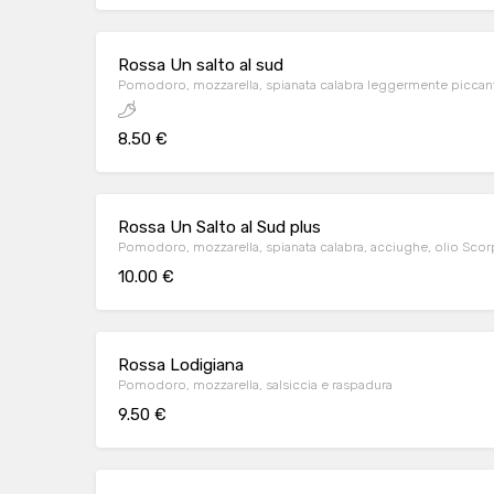
Rossa Un salto al sud
Pomodoro, mozzarella, spianata calabra leggermente piccan
8.50 €
Rossa Un Salto al Sud plus
Pomodoro, mozzarella, spianata calabra, acciughe, olio Scor
10.00 €
Rossa Lodigiana
Pomodoro, mozzarella, salsiccia e raspadura
9.50 €