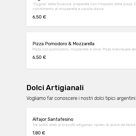
"Cugina" della focaccia, preparata con l'impasto della pizza. 
condimento di mozzarella e cipolla dolce.
6.50 €
Pizza Pomodoro & Mozzarella
Pizza con pomodoro, mozzarella e olive. Pizza individuale da 
6.50 €
Dolci Artigianali
Vogliamo far conoscere i nostri dolci tipici argentini
Alfajor Santafesino
Tre sottili strati di biscotti artigianali, ripieni di dulce de lec
1.80 €