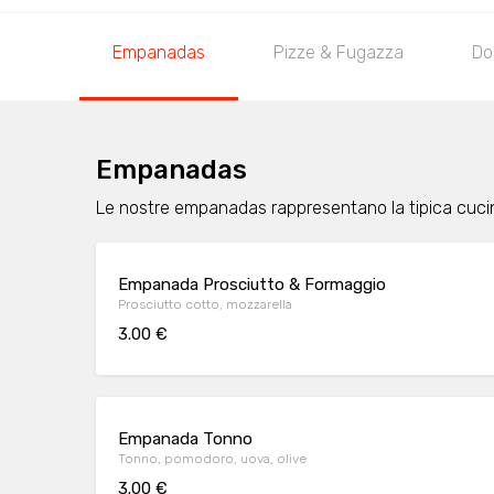
Empanadas
Pizze & Fugazza
Dol
Empanadas
Le nostre empanadas rappresentano la tipica cuc
Empanada Prosciutto & Formaggio
Prosciutto cotto, mozzarella
3.00 €
Empanada Tonno
Tonno, pomodoro, uova, olive
3.00 €