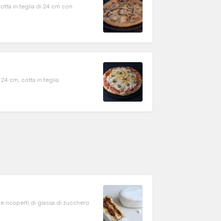
Cotta in teglia di 24 cm con
24 cm, cotta in teglia.
he e ricoperti di glassa di zucchero