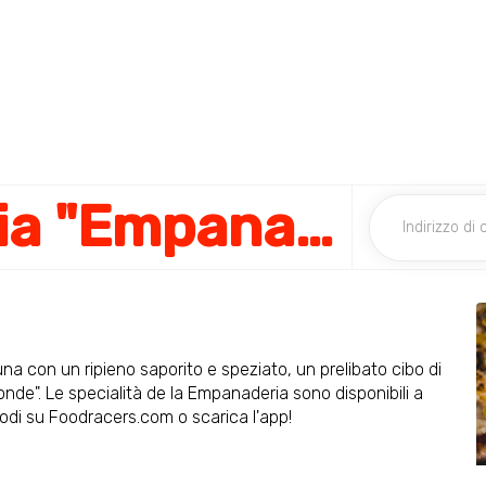
La Empanaderia "Empanada & Pizza"
a con un ripieno saporito e speziato, un prelibato cibo di
nde". Le specialità de la Empanaderia sono disponibili a
 Lodi su Foodracers.com o scarica l'app!