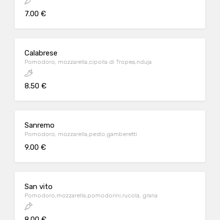
7.00 €
Calabrese
Pomodoro, mozzarella,cipolla di Tropea,nduja
8.50 €
Sanremo
Pomodoro, mozzarella,pesto,gamberetti
9.00 €
San vito
Pomodoro,mozzarella,pomodorini,rucola, grana
8.00 €