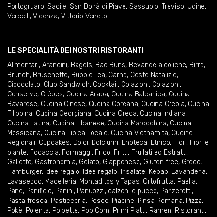
Portogruaro
,
Sacile
,
San Donà di Piave
,
Sassuolo
,
Treviso
,
Udine
,
Vercelli
,
Vicenza
,
Vittorio Veneto
LE SPECIALITÀ DEI NOSTRI RISTORANTI
Alimentari
,
Arancini
,
Bagels
,
Bao Buns
,
Bevande alcoliche
,
Birre
,
Brunch
,
Bruschette
,
Bubble Tea
,
Carne
,
Ceste Natalizie
,
Cioccolato
,
Club Sandwich
,
Cocktail
,
Colazioni
,
Colazioni
,
Conserve
,
Crêpes
,
Cucina Araba
,
Cucina Balcanica
,
Cucina
Bavarese
,
Cucina Cinese
,
Cucina Coreana
,
Cucina Creola
,
Cucina
Filippina
,
Cucina Georgiana
,
Cucina Greca
,
Cucina Indiana
,
Cucina Latina
,
Cucina Libanese
,
Cucina Marocchina
,
Cucina
Messicana
,
Cucina Tipica Locale
,
Cucina Vietnamita
,
Cucine
Regionali
,
Cupcakes
,
Dolci
,
Dolciumi
,
Enoteca
,
Etnico
,
Fiori
,
Fiori e
piante
,
Focaccia
,
Formaggi
,
Frico
,
Fritti
,
Frullati ed Estratti
,
Galletto
,
Gastronomia
,
Gelato
,
Giapponese
,
Gluten free
,
Greco
,
Hamburger
,
Idee regalo
,
Idee regalo
,
Insalate
,
Kebab
,
Lavanderia
,
Lavasecco
,
Macelleria
,
Montaditos y Tapas
,
Ortofrutta
,
Paella
,
Pane
,
Panificio
,
Panini
,
Panuozzi, calzoni e pucce
,
Panzerotti
,
Pasta fresca
,
Pasticceria
,
Pesce
,
Piadine
,
Pinsa Romana
,
Pizza
,
Pokè
,
Polenta
,
Polpette
,
Pop Corn
,
Primi Piatti
,
Ramen
,
Ristoranti
,