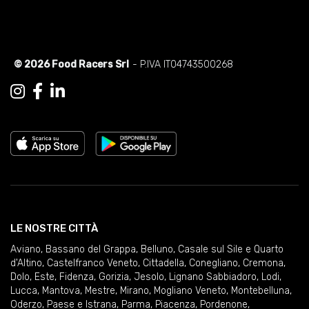
© 2026 Food Racers Srl
- P.IVA IT04743500268
LE NOSTRE CITTÀ
Aviano
,
Bassano del Grappa
,
Belluno
,
Casale sul Sile e Quarto
d'Altino
,
Castelfranco Veneto
,
Cittadella
,
Conegliano
,
Cremona
,
Dolo
,
Este
,
Fidenza
,
Gorizia
,
Jesolo
,
Lignano Sabbiadoro
,
Lodi
,
Lucca
,
Mantova
,
Mestre
,
Mirano
,
Mogliano Veneto
,
Montebelluna
,
Oderzo
,
Paese e Istrana
,
Parma
,
Piacenza
,
Pordenone
,