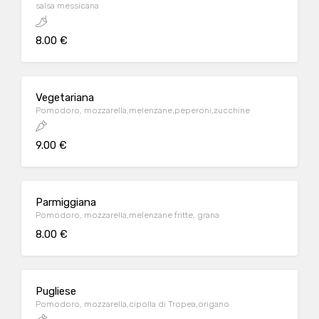
salsa messicana
8.00 €
Vegetariana
Pomodoro, mozzarella,melenzane,peperoni,zucchine
9.00 €
Parmiggiana
Pomodoro, mozzarella,melenzane fritte, grana
8.00 €
Pugliese
Pomodoro, mozzarella,cipolla di Tropea,origano