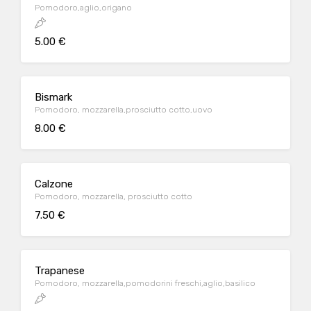
Pomodoro,aglio,origano
5.00 €
Bismark
Pomodoro, mozzarella,prosciutto cotto,uovo
8.00 €
Calzone
Pomodoro, mozzarella, prosciutto cotto
7.50 €
Trapanese
Pomodoro, mozzarella,pomodorini freschi,aglio,basilico