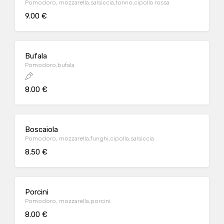
Pomodoro, mozzarella,salsiccia,tonno,cipolla rossa
9.00 €
Bufala
Pomodoro,bufala
8.00 €
Boscaiola
Pomodoro, mozzarella,funghi,cipolla,salsiccia
8.50 €
Porcini
Pomodoro, mozzarella,porcini
8.00 €