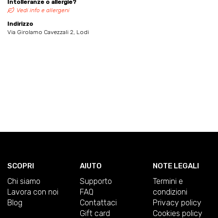
Intolleranze o allergie?
Vedi info e allergeni
Indirizzo
Via Girolamo Cavezzali 2, Lodi
SCOPRI
AIUTO
NOTE LEGALI
Chi siamo
Supporto
Termini e
Lavora con noi
FAQ
condizioni
Blog
Contattaci
Privacy policy
Gift card
Cookies policy