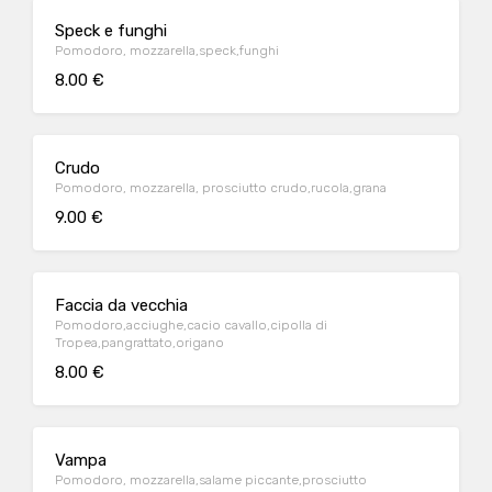
Speck e funghi
Pomodoro, mozzarella,speck,funghi
8.00 €
Crudo
Pomodoro, mozzarella, prosciutto crudo,rucola,grana
9.00 €
Faccia da vecchia
Pomodoro,acciughe,cacio cavallo,cipolla di
Tropea,pangrattato,origano
8.00 €
Vampa
Pomodoro, mozzarella,salame piccante,prosciutto