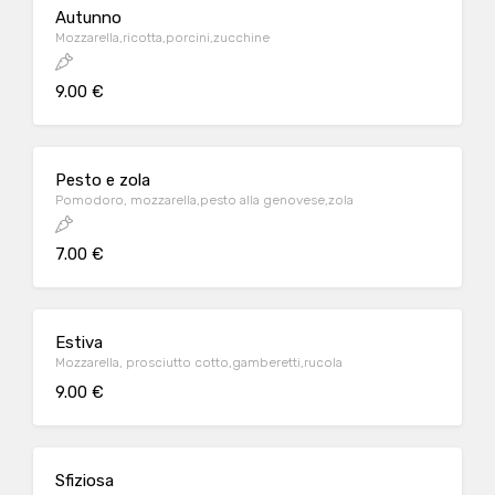
Autunno
Mozzarella,ricotta,porcini,zucchine
9.00 €
Pesto e zola
Pomodoro, mozzarella,pesto alla genovese,zola
7.00 €
Estiva
Mozzarella, prosciutto cotto,gamberetti,rucola
9.00 €
Sfiziosa