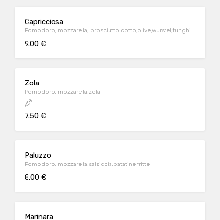
Capricciosa
Pomodoro, mozzarella, prosciutto cotto,olive,wurstel,funghi
9.00 €
Zola
Pomodoro, mozzarella,zola
7.50 €
Paluzzo
Pomodoro, mozzarella,salsiccia,patatine fritte
8.00 €
Marinara