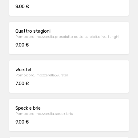
8.00 €
Quattro stagioni
Pomodoro,mozzarella,prosciutto cotto,carciofi,olive, funghi
9.00 €
Wurstel
Pomodoro, mozzarella,wurstel
7.00 €
Speck e brie
Pomodoro,mozzarella,speck,brie
9.00 €