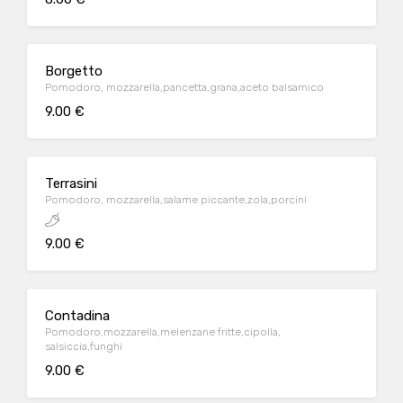
Borgetto
Pomodoro, mozzarella,pancetta,grana,aceto balsamico
9.00 €
Terrasini
Pomodoro, mozzarella,salame piccante,zola,porcini
9.00 €
Contadina
Pomodoro,mozzarella,melenzane fritte,cipolla,
salsiccia,funghi
9.00 €