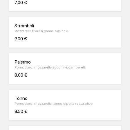
7.00 €
Stromboli
Mozzarella,friarelli,panna,salsiccia
9.00 €
Palermo
Pomodoro, mozzarella,zucchine,gamberetti
8.00 €
Tonno
Pomodoro, mozzarella,tonno,cipolla rossa,olive
8.50 €