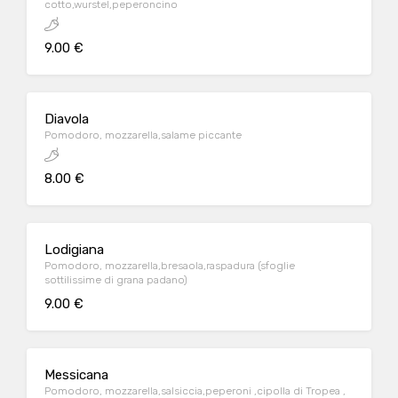
cotto,wurstel,peperoncino
9.00 €
Diavola
Pomodoro, mozzarella,salame piccante
8.00 €
Lodigiana
Pomodoro, mozzarella,bresaola,raspadura (sfoglie
sottilissime di grana padano)
9.00 €
Messicana
Pomodoro, mozzarella,salsiccia,peperoni ,cipolla di Tropea ,