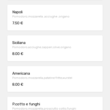
Napoli
Pomodoro,mozzarella ,acciughe ,origano
7.50 €
Siciliana
Pomodoro,acciughe,capperi,olive,origano
8.00 €
Americana
Pomodoro,mozzarella,patatine fritte,wurstel
8.00 €
P.cotto e funghi
Pomodoro,mozzarella,prosciutto cotto,funghi