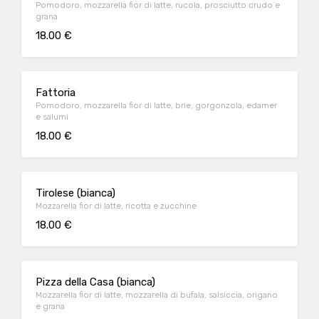
Pomodoro, mozzarella fior di latte, rucola, prosciutto crudo e
grana
18.00 €
Fattoria
Pomodoro, mozzarella fior di latte, brie, gorgonzola, edamer
e salumi
18.00 €
Tirolese (bianca)
Mozzarella fior di latte, ricotta e zucchine
18.00 €
Pizza della Casa (bianca)
Mozzarella fior di latte, mozzarella di bufala, salsiccia, origano
e grana