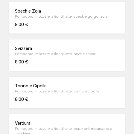
Speck e Zola
Pomodoro, mozzarella fior di latte, speck e gorgonzola
8.00 €
Svizzera
Pomodoro, mozzarella fior di latte, olive e speck
8.00 €
Tonno e Cipolle
Pomodoro, mozzarella fior di latte, tonno e cipolle
8.00 €
Verdura
Pomodoro, mozzarella fior di latte, peperoni, melanzane e
zucchine