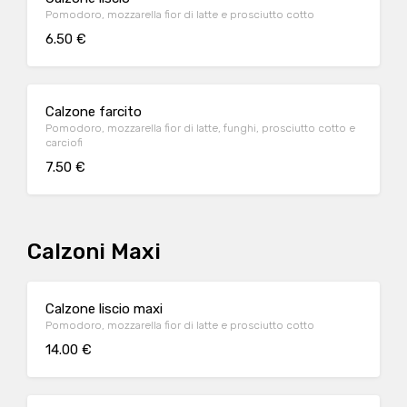
Pomodoro, mozzarella fior di latte e prosciutto cotto
6.50 €
Calzone farcito
Pomodoro, mozzarella fior di latte, funghi, prosciutto cotto e
carciofi
7.50 €
Calzoni Maxi
Calzone liscio maxi
Pomodoro, mozzarella fior di latte e prosciutto cotto
14.00 €