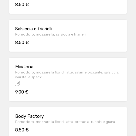
8.50 €
Salsiccia e friarielli
Pomodoro, mozzarella, salsiccia e friarielli
8.50 €
Maialona
Pomodoro, mozzarella fior di latte, salame piccante, salsiccia,
wurstel e speck
9.00 €
Body Factory
Pomodoro, mozzarella fior di latte, bresaola, rucola e grana
8.50 €