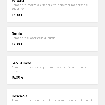
Verdura
Pomodoro, mozzarella fior di latte, peperoni, melanzane e
zucchine
17.00 €
Bufala
Pomodoro e mozzarella di bufala
17.00 €
San Giuliano
Pomodoro, mozzarella, peperoni, salame piccante e olive
nere
18.00 €
Boscaiola
Pomodoro, mozzarella fior di latte, scamorza e funghi porcini