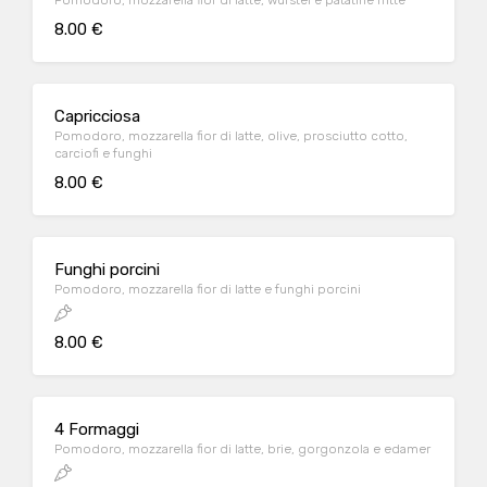
Pomodoro, mozzarella fior di latte, wurstel e patatine fritte
8.00 €
Capricciosa
Pomodoro, mozzarella fior di latte, olive, prosciutto cotto,
carciofi e funghi
8.00 €
Funghi porcini
Pomodoro, mozzarella fior di latte e funghi porcini
8.00 €
4 Formaggi
Pomodoro, mozzarella fior di latte, brie, gorgonzola e edamer