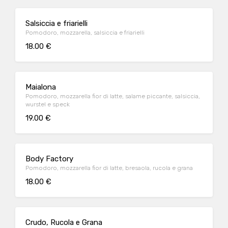
Salsiccia e friarielli
Pomodoro, mozzarella, salsiccia e friarielli
18.00 €
Maialona
Pomodoro, mozzarella fior di latte, salame piccante, salsiccia,
wurstel e speck
19.00 €
Body Factory
Pomodoro, mozzarella fior di latte, bresaola, rucola e grana
18.00 €
Crudo, Rucola e Grana