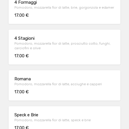
4 Formaggi
Pomodoro, mozzarella fior di latte, brie, gorgonzola e edamer
17.00 €
4 Stagioni
Pomodoro, mozzarella fior di latte, prosciutto cotto, funghi,
carciofini e olive
17.00 €
Romana
Pomodoro, mozzarella fior di latte, acciughe e capperi
17.00 €
Speck e Brie
Pomodoro, mozzarella fior di latte, speck e brie
17.00 €