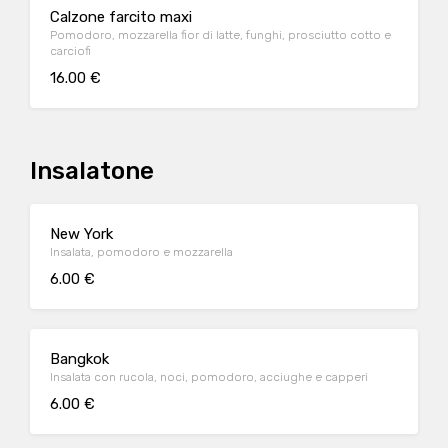
Calzone farcito maxi
Pomodoro, mozzarella fior di latte, funghi, prosciutto cotto e
carciofi
16.00 €
Insalatone
New York
Insalata, pomodoro e mozzarella
6.00 €
Bangkok
Insalata con rucola, noci, pomodoro, acciughe e capperi
6.00 €