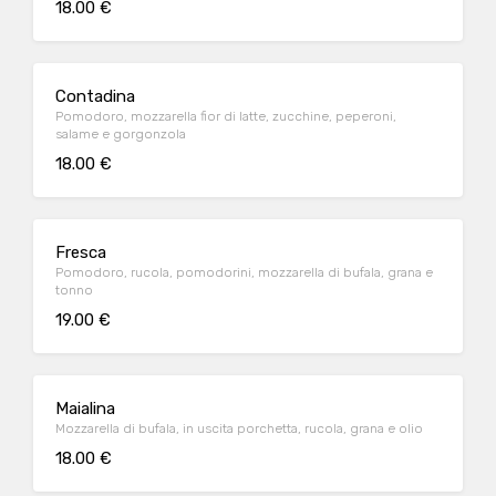
18.00 €
Contadina
Pomodoro, mozzarella fior di latte, zucchine, peperoni,
salame e gorgonzola
18.00 €
Fresca
Pomodoro, rucola, pomodorini, mozzarella di bufala, grana e
tonno
19.00 €
Maialina
Mozzarella di bufala, in uscita porchetta, rucola, grana e olio
18.00 €