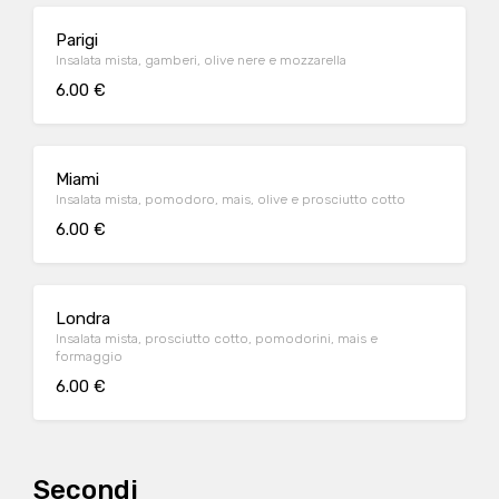
Parigi
Insalata mista, gamberi, olive nere e mozzarella
6.00 €
Miami
Insalata mista, pomodoro, mais, olive e prosciutto cotto
6.00 €
Londra
Insalata mista, prosciutto cotto, pomodorini, mais e
formaggio
6.00 €
Secondi