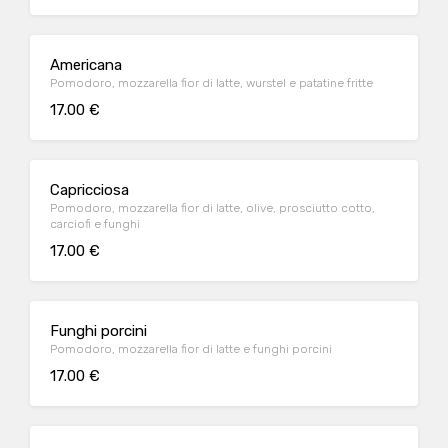
Americana
Pomodoro, mozzarella fior di latte, wurstel e patatine fritte
17.00 €
Capricciosa
Pomodoro, mozzarella fior di latte, olive, prosciutto cotto,
carciofi e funghi
17.00 €
Funghi porcini
Pomodoro, mozzarella fior di latte e funghi porcini
17.00 €