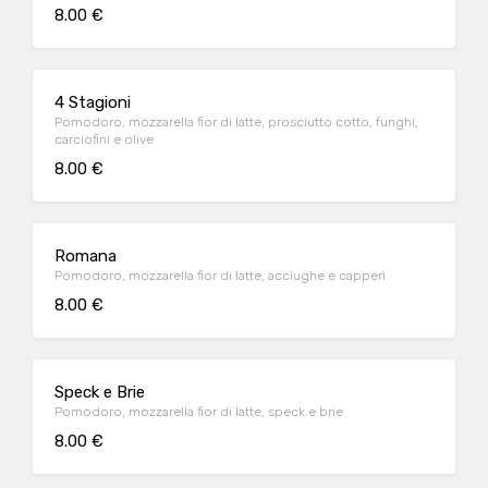
8.00 €
4 Stagioni
Pomodoro, mozzarella fior di latte, prosciutto cotto, funghi,
carciofini e olive
8.00 €
Romana
Pomodoro, mozzarella fior di latte, acciughe e capperi
8.00 €
Speck e Brie
Pomodoro, mozzarella fior di latte, speck e brie
8.00 €