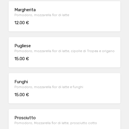
Margherita
Pomodoro, mozzarella fior di latte
12.00 €
Pugliese
Pomodoro, mozzarella fior di latte, cipolle di Tropea e origano
15.00 €
Funghi
Pomodoro, mozzarella fior di latte e funghi
15.00 €
Prosciutto
Pomodoro, Mozzarella fior di latte, prosciutto cotto