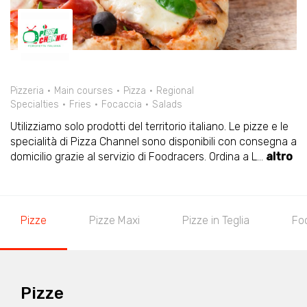
Pizzeria
Main courses
Pizza
Regional
Specialties
Fries
Focaccia
Salads
Utilizziamo solo prodotti del territorio italiano. Le pizze e le
specialità di Pizza Channel sono disponibili con consegna a
domicilio grazie al servizio di Foodracers. Ordina a L
...
altro
Pizze
Pizze Maxi
Pizze in Teglia
Fo
Pizze