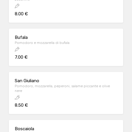
8.00 €
Bufala
Pomodoro e mozzarella di bufala
7.00 €
San Giuliano
Pomodoro, mozzarella, peperoni, salame piccante e olive
nere
8.50 €
Boscaiola