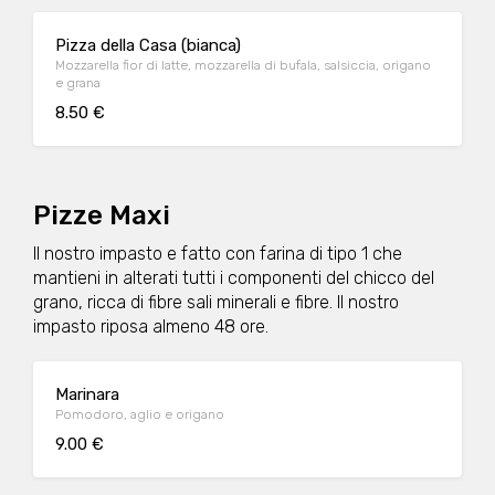
Pizza della Casa (bianca)
Mozzarella fior di latte, mozzarella di bufala, salsiccia, origano
e grana
8.50 €
Pizze Maxi
Il nostro impasto e fatto con farina di tipo 1 che
mantieni in alterati tutti i componenti del chicco del
grano, ricca di fibre sali minerali e fibre. Il nostro
impasto riposa almeno 48 ore.
Marinara
Pomodoro, aglio e origano
9.00 €