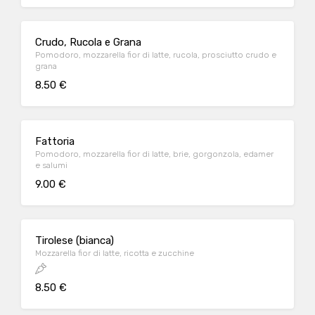
Crudo, Rucola e Grana
Pomodoro, mozzarella fior di latte, rucola, prosciutto crudo e
grana
8.50 €
Fattoria
Pomodoro, mozzarella fior di latte, brie, gorgonzola, edamer
e salumi
9.00 €
Tirolese (bianca)
Mozzarella fior di latte, ricotta e zucchine
8.50 €