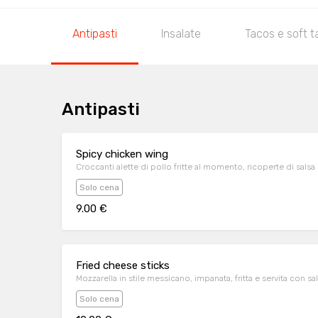
Antipasti
Insalate
Tacos e soft 
Antipasti
Spicy chicken wing
Croccanti alette di pollo fritte al momento, ricoperte di sals
Solo cena
9.00 €
Fried cheese sticks
Mozzarella in stile messicano, impanata, fritta e servita con sa
Solo cena