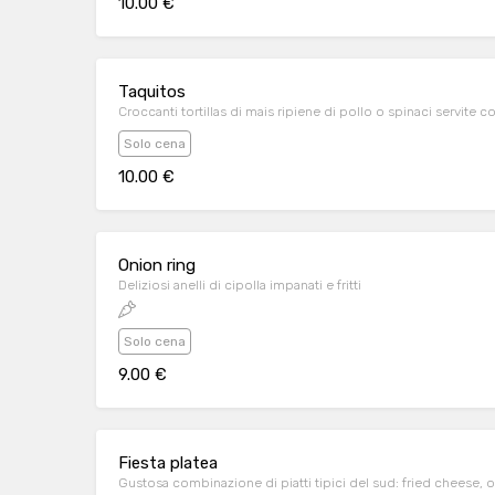
10.00 €
Taquitos
Croccanti tortillas di mais ripiene di pollo o spinaci servite 
Solo cena
10.00 €
Onion ring
Deliziosi anelli di cipolla impanati e fritti
Solo cena
9.00 €
Fiesta platea
Gustosa combinazione di piatti tipici del sud: fried cheese, o