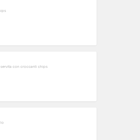
hips
servita con croccanti chips
alo