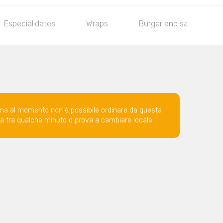
Especialidates
Wraps
Burger and sandwiches
ma al momento non è possibile ordinare da questa
ova tra qualche minuto o prova a cambiare locale.