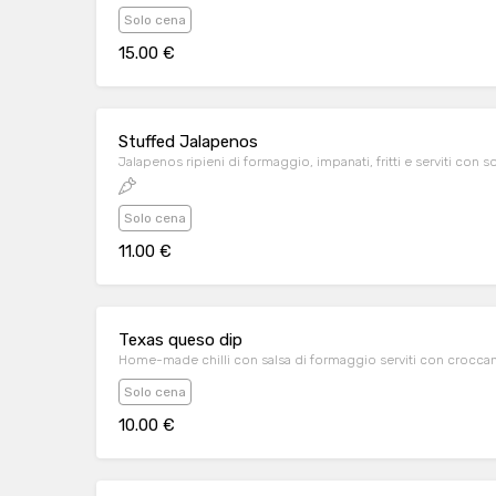
Solo cena
15.00 €
Stuffed Jalapenos
Jalapenos ripieni di formaggio, impanati, fritti e serviti con 
Solo cena
11.00 €
Texas queso dip
Home-made chilli con salsa di formaggio serviti con croccan
Solo cena
10.00 €