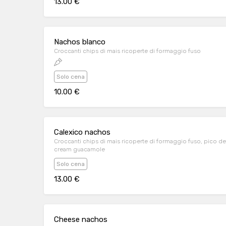
13.00 €
Nachos blanco
Croccanti chips di mais ricoperte di formaggio fuso
Solo cena
10.00 €
Calexico nachos
Croccanti chips di mais ricoperte di formaggio fuso, pico de g
cream guacamole
Solo cena
13.00 €
Cheese nachos