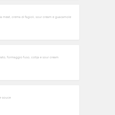
nia meat, crema di fagioli, sour cream e guacamole
ziato, formaggio fuso, cotija e sour cream
se souce