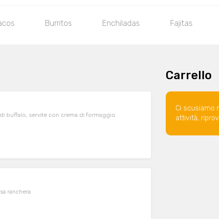
tacos
Burritos
Enchiladas
Fajitas
Carrello
Ci scusiamo 
a di buffalo, servite con crema di formaggio
attività, ripr
lsa ranchera