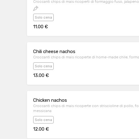
Croccanti chips di mais ricoperti di formaggio fuso, jalapen
Solo cena
11.00 €
Chili cheese nachos
Croccanti chips di mais ricoperte di home-made chile, for
Solo cena
13.00 €
Chicken nachos
Croccanti chips di mais ricoperte con striscioline di pollo, 
messicana
Solo cena
12.00 €