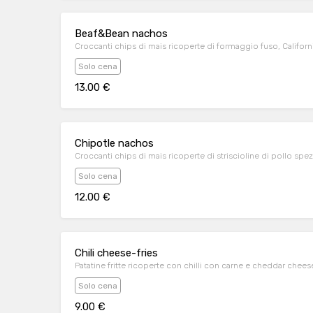
Beaf&Bean nachos
Croccanti chips di mais ricoperte di formaggio fuso, Califor
Solo cena
13.00 €
Chipotle nachos
Croccanti chips di mais ricoperte di striscioline di pollo spe
Solo cena
12.00 €
Chili cheese-fries
Patatine fritte ricoperte con chilli con carne e cheddar chee
Solo cena
9.00 €