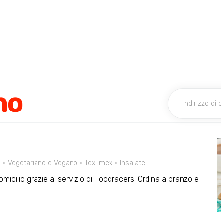
no
a
Vegetariano e Vegano
Tex-mex
Insalate
domicilio grazie al servizio di Foodracers. Ordina a pranzo e