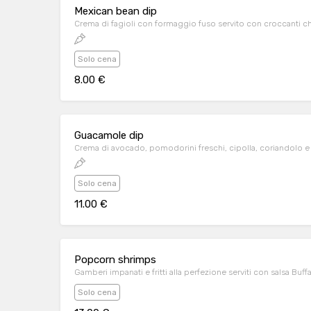
Mexican bean dip
Crema di fagioli con formaggio fuso servito con croccanti c
Solo cena
8.00 €
Guacamole dip
Crema di avocado, pomodorini freschi, cipolla, coriandolo e 
Solo cena
11.00 €
Popcorn shrimps
Gamberi impanati e fritti alla perfezione serviti con salsa Buff
Solo cena