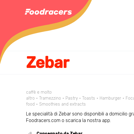
Zebar
caffè e molto
altro
Tramezzino
Pastry
Toasts
Hamburger
Foc
food
Smoothies and extracts
Le specialità di Zebar sono disponibili a domicilio g
Foodracers.com o scarica la nostra app.
Consegnato da Zebar