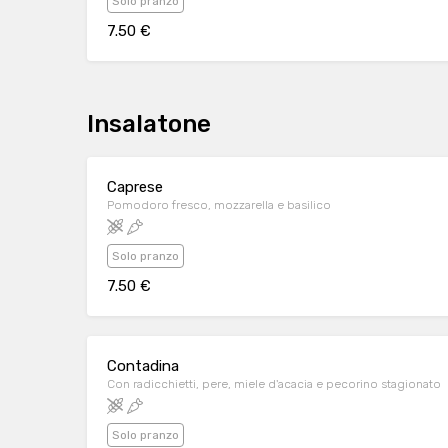
Solo pranzo
7.50 €
Insalatone
Caprese
Pomodoro fresco, mozzarella e basilico
Solo pranzo
7.50 €
Contadina
Con radicchietti, pere, miele d'acacia e pecorino stagionato
Solo pranzo