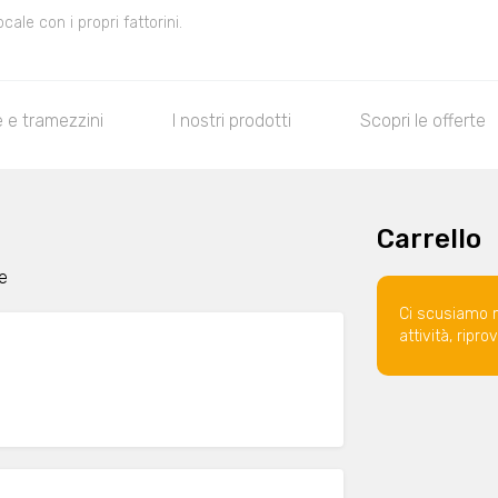
le con i propri fattorini.
 e tramezzini
I nostri prodotti
Scopri le offerte
Carrello
te
Ci scusiamo 
attività, ripr