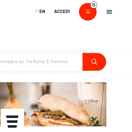
0
IT/
EN
ACCEDI
al