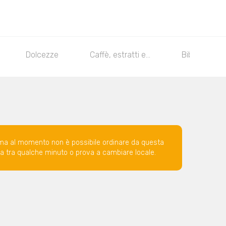
Dolcezze
Caffè, estratti e...
Bibite
ma al momento non è possibile ordinare da questa
ova tra qualche minuto o prova a cambiare locale.