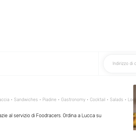
accia
Sandwiches
Piadine
Gastronomy
Cocktail
Salads
Loc
razie al servizio di Foodracers. Ordina a Lucca su