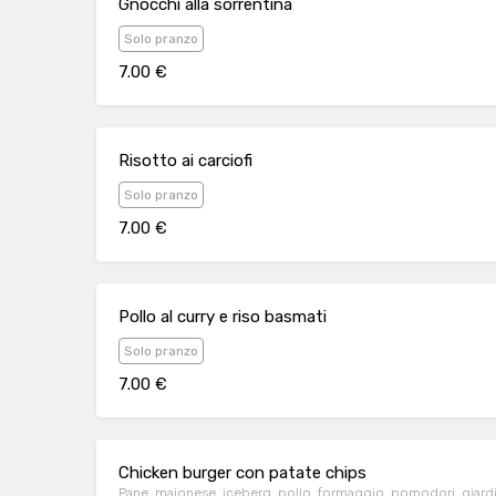
Gnocchi alla sorrentina
Solo pranzo
7.00 €
Risotto ai carciofi
Solo pranzo
7.00 €
Pollo al curry e riso basmati
Solo pranzo
7.00 €
Chicken burger con patate chips
Pane, maionese, iceberg, pollo, formaggio, pomodori, giardi