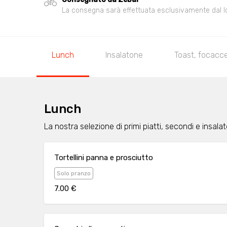
La consegna sarà effettuata esclusivamente dal loca
Lunch
Insalatone
Toast, focacce
Lunch
La nostra selezione di primi piatti, secondi e insala
Tortellini panna e prosciutto
Solo pranzo
7.00 €