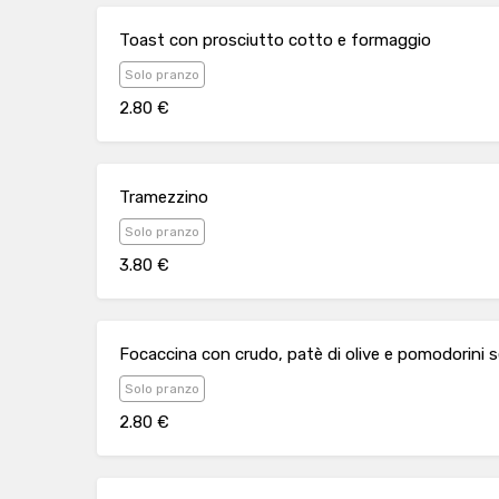
Toast con prosciutto cotto e formaggio
Solo pranzo
2.80 €
Tramezzino
Solo pranzo
3.80 €
Focaccina con crudo, patè di olive e pomodorini 
Solo pranzo
2.80 €