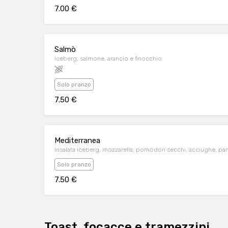
7.00 €
Salmò
Iceberg, salmone, arancio e finocchio
Solo pranzo
7.50 €
Mediterranea
Insalata iceberg, mozzarella, pomodori secchi, acciughe, pa
Solo pranzo
7.50 €
Toast, focacce e tramezzini