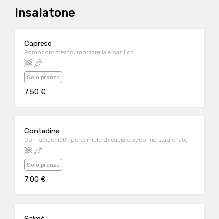
Insalatone
Caprese
Pomodoro fresco, mozzarella e basilico
Solo pranzo
7.50 €
Contadina
Con radicchietti, pere, miele d'acacia e pecorino stagionato
Solo pranzo
7.00 €
Salmò