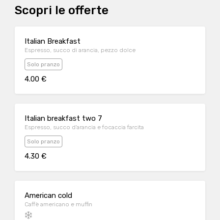
Scopri le offerte
Italian Breakfast
Espresso, succo di arancia, pezzo dolce
Solo pranzo
4.00 €
Italian breakfast two 7
Espresso, succo d'arancia e focaccia farcita
Solo pranzo
4.30 €
American cold
Caffè americano e muffin