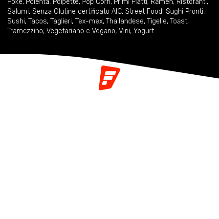
Pokè
,
Polenta
,
Polpette
,
Pop Corn
,
Primi Piatti
,
Ramen
,
Ristoranti
,
Salumi
,
Senza Glutine certificato AIC
,
Street Food
,
Sughi Pronti
,
Sushi
,
Tacos
,
Taglieri
,
Tex-mex
,
Thailandese
,
Tigelle
,
Toast
,
Tramezzino
,
Vegetariano e Vegano
,
Vini
,
Yogurt