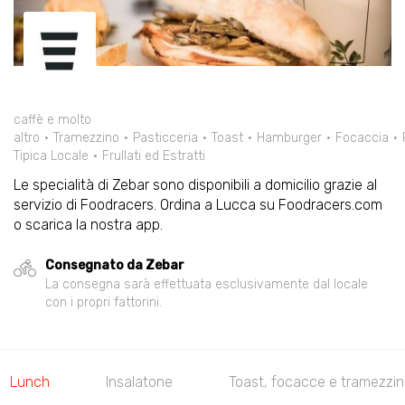
caffè e molto
altro
Tramezzino
Pasticceria
Toast
Hamburger
Focaccia
Tipica Locale
Frullati ed Estratti
Le specialità di Zebar sono disponibili a domicilio grazie al
servizio di Foodracers. Ordina a Lucca su Foodracers.com
o scarica la nostra app.
Consegnato da Zebar
La consegna sarà effettuata esclusivamente dal locale
con i propri fattorini.
Lunch
Insalatone
Toast, focacce e tramezzin