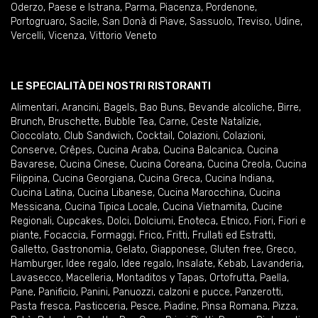
Oderzo
,
Paese e Istrana
,
Parma
,
Piacenza
,
Pordenone
,
Portogruaro
,
Sacile
,
San Donà di Piave
,
Sassuolo
,
Treviso
,
Udine
,
Vercelli
,
Vicenza
,
Vittorio Veneto
LE SPECIALITÀ DEI NOSTRI RISTORANTI
Alimentari
,
Arancini
,
Bagels
,
Bao Buns
,
Bevande alcoliche
,
Birre
,
Brunch
,
Bruschette
,
Bubble Tea
,
Carne
,
Ceste Natalizie
,
Cioccolato
,
Club Sandwich
,
Cocktail
,
Colazioni
,
Colazioni
,
Conserve
,
Crêpes
,
Cucina Araba
,
Cucina Balcanica
,
Cucina
Bavarese
,
Cucina Cinese
,
Cucina Coreana
,
Cucina Creola
,
Cucina
Filippina
,
Cucina Georgiana
,
Cucina Greca
,
Cucina Indiana
,
Cucina Latina
,
Cucina Libanese
,
Cucina Marocchina
,
Cucina
Messicana
,
Cucina Tipica Locale
,
Cucina Vietnamita
,
Cucine
Regionali
,
Cupcakes
,
Dolci
,
Dolciumi
,
Enoteca
,
Etnico
,
Fiori
,
Fiori e
piante
,
Focaccia
,
Formaggi
,
Frico
,
Fritti
,
Frullati ed Estratti
,
Galletto
,
Gastronomia
,
Gelato
,
Giapponese
,
Gluten free
,
Greco
,
Hamburger
,
Idee regalo
,
Idee regalo
,
Insalate
,
Kebab
,
Lavanderia
,
Lavasecco
,
Macelleria
,
Montaditos y Tapas
,
Ortofrutta
,
Paella
,
Pane
,
Panificio
,
Panini
,
Panuozzi, calzoni e pucce
,
Panzerotti
,
Pasta fresca
,
Pasticceria
,
Pesce
,
Piadine
,
Pinsa Romana
,
Pizza
,