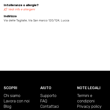
Intolleranze o allergie?
Vedi info e allergeni
Indirizzo
Via delle Tagliate, Via San marco 120/124, Lucca
SCOPRI
AIUTO
NOTE LEGALI
Chi siamo
Supporto
Termini e
Lavora con noi
FAQ
condizioni
Blog
Contattaci
Privacy policy