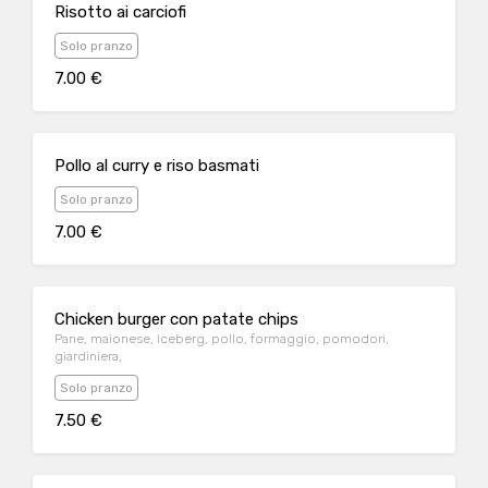
Risotto ai carciofi
Solo pranzo
7.00 €
Pollo al curry e riso basmati
Solo pranzo
7.00 €
Chicken burger con patate chips
Pane, maionese, iceberg, pollo, formaggio, pomodori,
giardiniera,
Solo pranzo
7.50 €