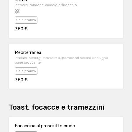
Iceberg, salmone, arancio e finocchio
Solo pranzo
7.50 €
Mediterranea
Insalata iceberg, mozzarella, pomodori secchi, acciughe,
pane croccante
Solo pranzo
7.50 €
Toast, focacce e tramezzini
Focaccina al prosciutto crudo