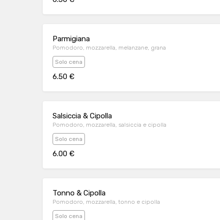
Parmigiana
Pomodoro, mozzarella, melanzane, grana
Solo cena
6.50 €
Salsiccia & Cipolla
Pomodoro, mozzarella, salsiccia e cipolla
Solo cena
6.00 €
Tonno & Cipolla
Pomodoro, mozzarella, tonno e cipolla
Solo cena