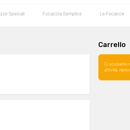
izze Speciali
Focaccia Semplice
Le Focacce
Carrello
Ci scusiamo 
attività, ripr