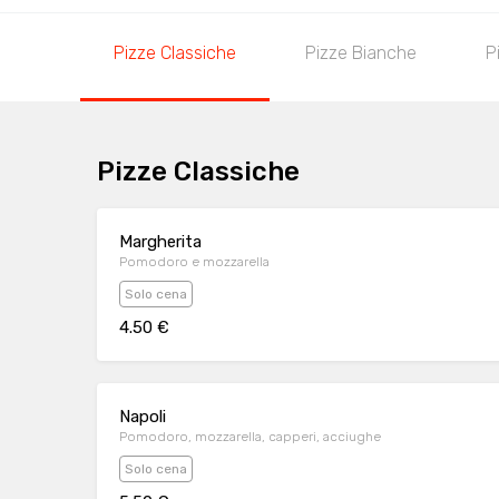
Pizze Classiche
Pizze Bianche
P
Pizze Classiche
Margherita
Pomodoro e mozzarella
Solo cena
4.50 €
Napoli
Pomodoro, mozzarella, capperi, acciughe
Solo cena