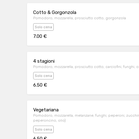
Cotto & Gorgonzola
Pomodoro, mozzarella, prosciutto cotto, gorgonzola
Solo cena
7.00 €
4 stagioni
Pomodoro, mozzarella, prosciutto cotto, carciofini, funghi, o
Solo cena
6.50 €
Vegetariana
Pomodoro, mozzarella, melanzane, funghi, peperoni, zucchini,
peperoncino, olio)
Solo cena
6.50 €