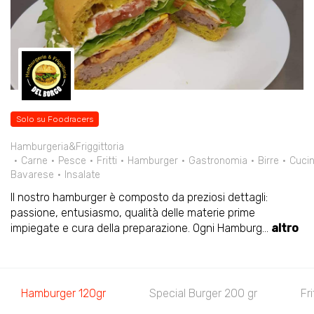
Solo su Foodracers
Hamburgeria&Friggittoria
Carne
Pesce
Fritti
Hamburger
Gastronomia
Birre
Cuci
Bavarese
Insalate
Il nostro hamburger è composto da preziosi dettagli:
passione, entusiasmo, qualità delle materie prime
impiegate e cura della preparazione. Ogni Hamburg
...
altro
Hamburger 120gr
Special Burger 200 gr
Fri