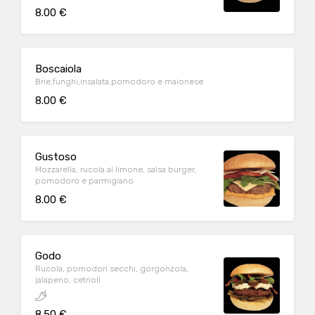
8.00 €
Boscaiola
Brie,funghi,insalata,pomodoro e maionese
8.00 €
Gustoso
Mozzarella, rucola al limone, salsa burger,
pomodoro e parmigiano
8.00 €
Godo
Rucola, pomodori secchi, gorgonzola,
jalapeno, cetrioli
8.50 €