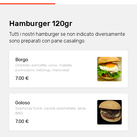
Hamburger 120gr
Tutti i nostri hamburger se non indicato diversamente
sono preparati con pane casalingo.
Borgo
Cheddar, pancetta, uovo, insalata,
pomodoro, ketchup, maionese
7.00 €
Goloso
Scamorza fumè, cipolla caramellata, salsa
BBQ
7.00 €