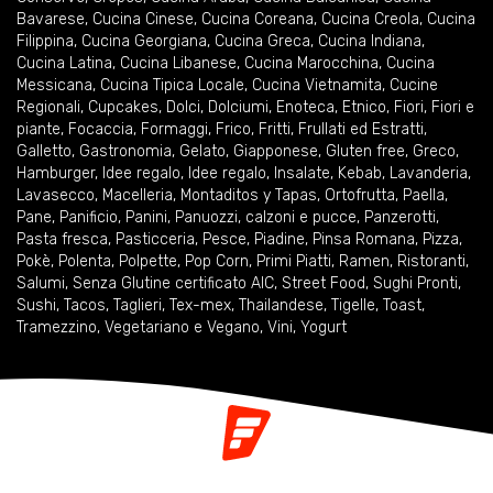
Bavarese
,
Cucina Cinese
,
Cucina Coreana
,
Cucina Creola
,
Cucina
Filippina
,
Cucina Georgiana
,
Cucina Greca
,
Cucina Indiana
,
Cucina Latina
,
Cucina Libanese
,
Cucina Marocchina
,
Cucina
Messicana
,
Cucina Tipica Locale
,
Cucina Vietnamita
,
Cucine
Regionali
,
Cupcakes
,
Dolci
,
Dolciumi
,
Enoteca
,
Etnico
,
Fiori
,
Fiori e
piante
,
Focaccia
,
Formaggi
,
Frico
,
Fritti
,
Frullati ed Estratti
,
Galletto
,
Gastronomia
,
Gelato
,
Giapponese
,
Gluten free
,
Greco
,
Hamburger
,
Idee regalo
,
Idee regalo
,
Insalate
,
Kebab
,
Lavanderia
,
Lavasecco
,
Macelleria
,
Montaditos y Tapas
,
Ortofrutta
,
Paella
,
Pane
,
Panificio
,
Panini
,
Panuozzi, calzoni e pucce
,
Panzerotti
,
Pasta fresca
,
Pasticceria
,
Pesce
,
Piadine
,
Pinsa Romana
,
Pizza
,
Pokè
,
Polenta
,
Polpette
,
Pop Corn
,
Primi Piatti
,
Ramen
,
Ristoranti
,
Salumi
,
Senza Glutine certificato AIC
,
Street Food
,
Sughi Pronti
,
Sushi
,
Tacos
,
Taglieri
,
Tex-mex
,
Thailandese
,
Tigelle
,
Toast
,
Tramezzino
,
Vegetariano e Vegano
,
Vini
,
Yogurt