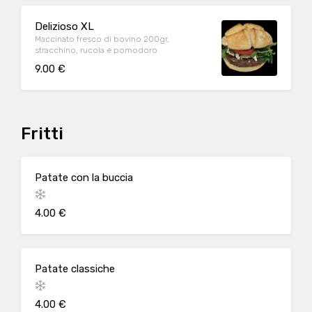
Delizioso XL
Maccinato fresco di bovino 200gr,
stracchino, rucola e pomodoro
9.00 €
Fritti
Patate con la buccia
4.00 €
Patate classiche
4.00 €