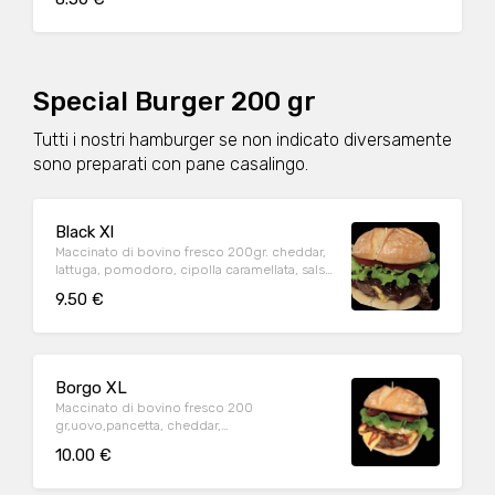
Special Burger 200 gr
Tutti i nostri hamburger se non indicato diversamente
sono preparati con pane casalingo.
Black Xl
Maccinato di bovino fresco 200gr. cheddar,
lattuga, pomodoro, cipolla caramellata, salsa
BBQ
9.50 €
Borgo XL
Maccinato di bovino fresco 200
gr,uovo,pancetta, cheddar,
insalata,pomodoro, maionese e ketchup
10.00 €