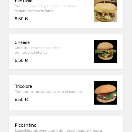
Fantasia
Crema di carciofi, pancetta, mandorle
tostate, scamorza fumè
8.50 €
Cheese
Cheddar, insalata,maionese,
pomodoro,ketchup
6.50 €
Tricolore
Pomodoro, mozzarella, pesto di basilico
6.50 €
Piccantino
Stracchino,jalapeno,pomodori secchi,capperi,rucola