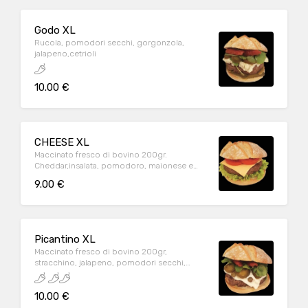
Godo XL
Rucola, pomodori secchi, gorgonzola,
jalapeno,cetrioli
10.00 €
CHEESE XL
Maccinato fresco di bovino 200gr.
Cheddar,insalata, pomodoro, maionese e
ketchup
9.00 €
Picantino XL
Maccinato fresco di bovino 200gr,
stracchino, jalapeno, pomodori secchi,
capperi e rucola
10.00 €