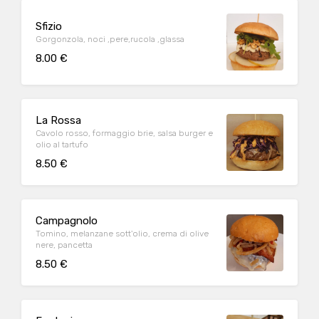
Sfizio
Gorgonzola, noci ,pere,rucola ,glassa
8.00 €
La Rossa
Cavolo rosso, formaggio brie, salsa burger e
olio al tartufo
8.50 €
Campagnolo
Tomino, melanzane sott'olio, crema di olive
nere, pancetta
8.50 €