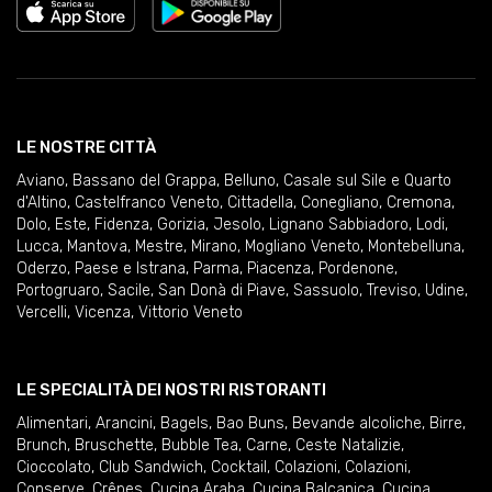
LE NOSTRE CITTÀ
Aviano
,
Bassano del Grappa
,
Belluno
,
Casale sul Sile e Quarto
d'Altino
,
Castelfranco Veneto
,
Cittadella
,
Conegliano
,
Cremona
,
Dolo
,
Este
,
Fidenza
,
Gorizia
,
Jesolo
,
Lignano Sabbiadoro
,
Lodi
,
Lucca
,
Mantova
,
Mestre
,
Mirano
,
Mogliano Veneto
,
Montebelluna
,
Oderzo
,
Paese e Istrana
,
Parma
,
Piacenza
,
Pordenone
,
Portogruaro
,
Sacile
,
San Donà di Piave
,
Sassuolo
,
Treviso
,
Udine
,
Vercelli
,
Vicenza
,
Vittorio Veneto
LE SPECIALITÀ DEI NOSTRI RISTORANTI
Alimentari
,
Arancini
,
Bagels
,
Bao Buns
,
Bevande alcoliche
,
Birre
,
Brunch
,
Bruschette
,
Bubble Tea
,
Carne
,
Ceste Natalizie
,
Cioccolato
,
Club Sandwich
,
Cocktail
,
Colazioni
,
Colazioni
,
Conserve
,
Crêpes
,
Cucina Araba
,
Cucina Balcanica
,
Cucina