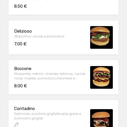
8.50 €
Delizioso
Stracchino ,rucola e pomodoro
7.00 €
Boccone
Mozzarella, cetrioli, cheddar, ketchup, cipolla
rossa, insalata, pomodoro,maionese e
senape
8.00 €
Contadino
Scamorza, zucchine grigliate,salsa greca e
pomodori grigliati