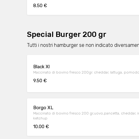
8.50 €
Special Burger 200 gr
Tutti i nostri hamburger se non indicato diversame
Black Xl
Maccinato di bovino fresco 200gr. cheddar, lattuga, pomodor
9.50 €
Borgo XL
Maccinato di bovino fresco 200 gr,uovo,pancetta, cheddar,
ketchup
10.00 €