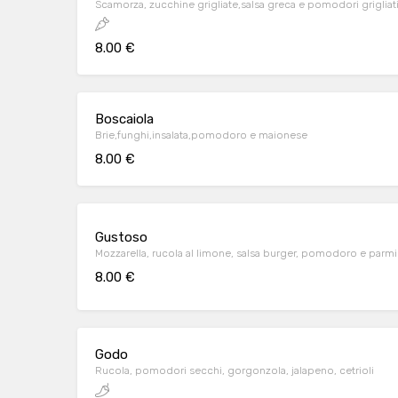
Scamorza, zucchine grigliate,salsa greca e pomodori grigliat
8.00 €
Boscaiola
Brie,funghi,insalata,pomodoro e maionese
8.00 €
Gustoso
Mozzarella, rucola al limone, salsa burger, pomodoro e parm
8.00 €
Godo
Rucola, pomodori secchi, gorgonzola, jalapeno, cetrioli