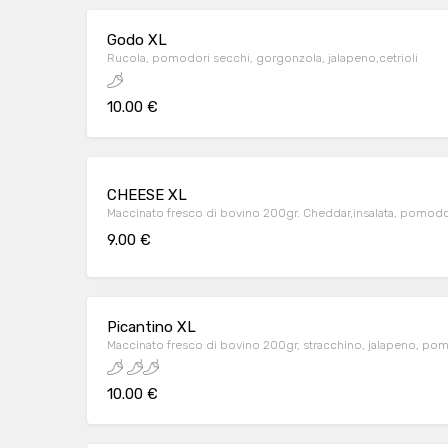
Godo XL
Rucola, pomodori secchi, gorgonzola, jalapeno,cetrioli
10.00 €
CHEESE XL
9.00 €
Picantino XL
Maccinato fresco di bovino 200gr, stracchino, jalapeno, pom
10.00 €