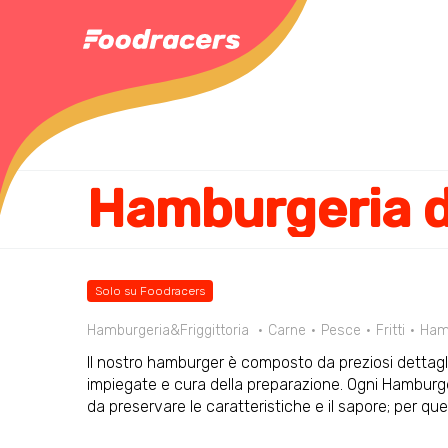
Hamburgeria d
Solo su Foodracers
Hamburgeria&Friggittoria
Carne
Pesce
Fritti
Ham
Il nostro hamburger è composto da preziosi dettagli
impiegate e cura della preparazione. Ogni Hamburge
da preservare le caratteristiche e il sapore; per qu