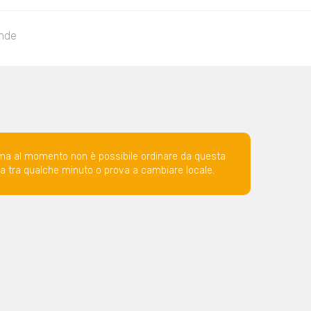
nde
ma al momento non è possibile ordinare da questa
ova tra qualche minuto o prova a cambiare locale.