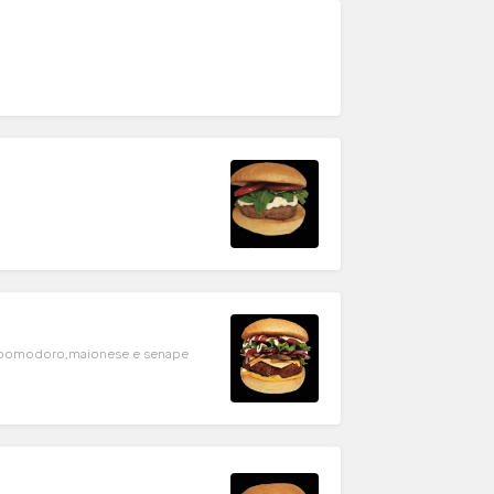
ata, pomodoro,maionese e senape