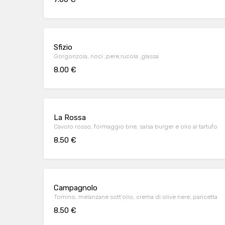
Sfizio
Gorgonzola, noci ,pere,rucola ,glassa
8.00 €
La Rossa
Cavolo rosso, formaggio brie, salsa burger e olio al tartufo
8.50 €
Campagnolo
Tomino, melanzane sott'olio, crema di olive nere, pancetta
8.50 €