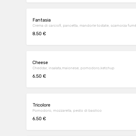
Fantasia
Crema di carciofi, pancetta, mandorle tostate, scamorza fum
8.50 €
Cheese
Cheddar, insalata,maionese, pomodoro,ketchup
6.50 €
Tricolore
Pomodoro, mozzarella, pesto di basilico
6.50 €