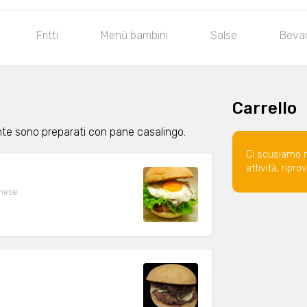
Fritti
Menù bambini
Salse
Beva
Carrello
nte sono preparati con pane casalingo.
Ci scusiamo 
attività, ripr
onese