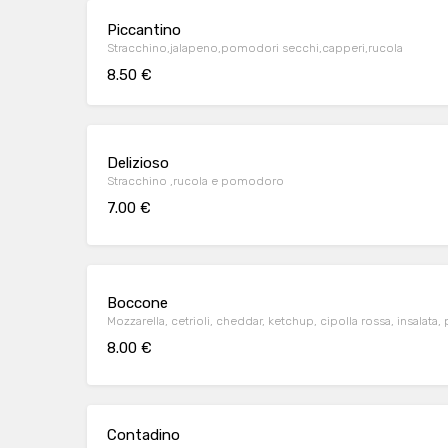
Piccantino
Stracchino,jalapeno,pomodori secchi,capperi,rucola
8.50 €
Delizioso
Stracchino ,rucola e pomodoro
7.00 €
Boccone
Mozzarella, cetrioli, cheddar, ketchup, cipolla rossa, insal
8.00 €
Contadino