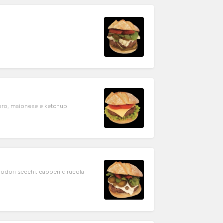
Maccinato fresco di bovino 200gr. Cheddar,insalata, pomodoro, maionese e ketchup
odori secchi, capperi e rucola