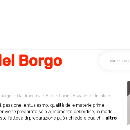
el Borgo
burger
Gastronomia
Birre
Cucina Bavarese
Insalate
: passione, entusiasmo, qualità delle materie prime
r viene preparato solo al momento dell'ordine, in modo
esto l'attesa di preparazione può richiedere qualch
...
altro