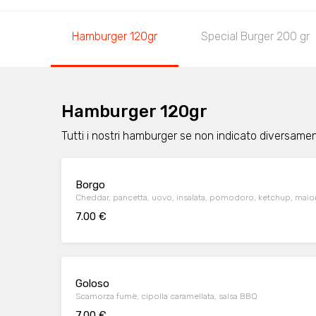
Hamburger 120gr
Special Burger 200 gr
Hamburger 120gr
Tutti i nostri hamburger se non indicato diversame
Borgo
Cheddar, pancetta, uovo, insalata, pomodoro, ketchup, mai
7.00 €
Goloso
Scamorza fumè, cipolla caramellata, salsa BBQ
7.00 €