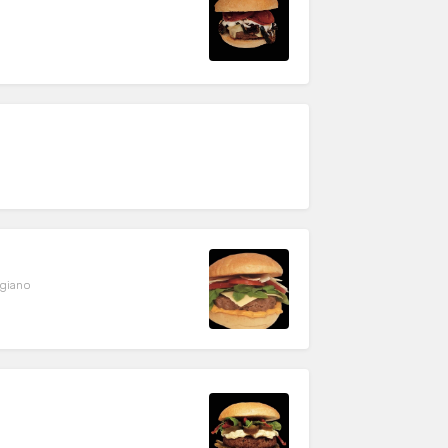
i
igiano