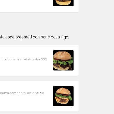
nte sono preparati con pane casalingo.
o, cipolla caramellata, salsa BBQ
 insalata,pomodoro, maionese e