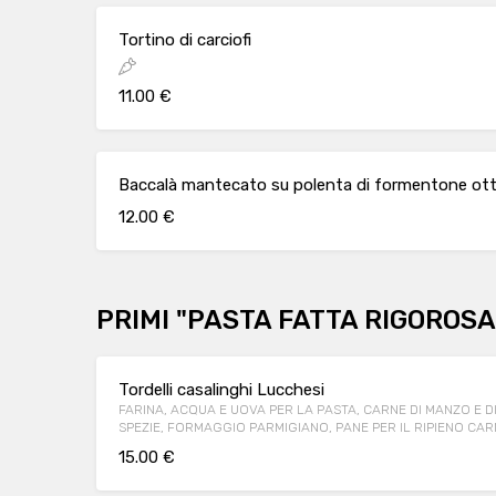
Tortino di carciofi
11.00 €
Baccalà mantecato su polenta di formentone otto
12.00 €
PRIMI "PASTA FATTA RIGOROS
Tordelli casalinghi Lucchesi
FARINA, ACQUA E UOVA PER LA PASTA, CARNE DI MANZO E D
SPEZIE, FORMAGGIO PARMIGIANO, PANE PER IL RIPIENO CARNE DI MANZO, POMODORI PELATI,
SEDANO, CAROTA E CIPOLLA, SPEZIE PER IL RAGU’
15.00 €