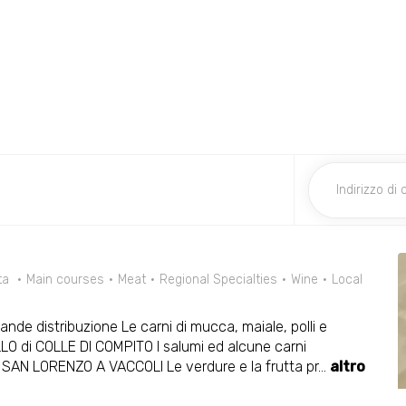
rta
Main courses
Meat
Regional Specialties
Wine
Local
nde distribuzione Le carni di mucca, maiale, polli e
LLO di COLLE DI COMPITO I salumi ed alcune carni
SAN LORENZO A VACCOLI Le verdure e la frutta pr
...
altro