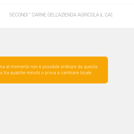
SECONDI " CARNE DELL'AZIENDA AGRICOLA IL CASTELLO A 
ma al momento non è possibile ordinare da questa
ova tra qualche minuto o prova a cambiare locale.