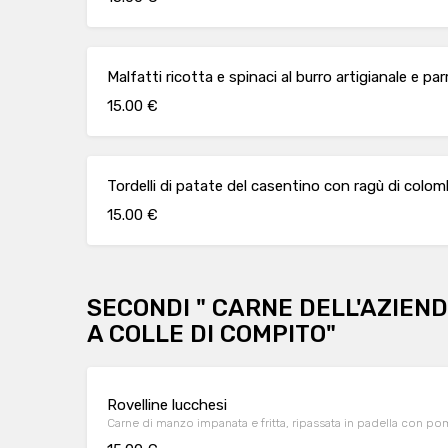
Malfatti ricotta e spinaci al burro artigianale e 
15.00 €
Tordelli di patate del casentino con ragù di colo
15.00 €
SECONDI " CARNE DELL'AZIEND
A COLLE DI COMPITO"
Rovelline lucchesi
Carne di manzo impanata e fritta, ripassata in padella con 